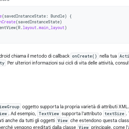
e
(
savedInstanceState
:
Bundle
)
{
nCreate
(
savedInstanceState
)
entView
(
R
.
layout
.
main_layout
)
droid chiama il metodo di callback
onCreate()
nella tua
Act
ty
Per ulteriori informazioni sui cicli di vita delle attività, cons
iewGroup
oggetto supporta la propria varietà di attributi XML. 
iew
. Ad esempio,
TextView
supporta l'attributo
textSize
.
i anche da tutti gli oggetti
View
che estendono questa classe.
 perché vengono ereditati dalla classe
View
principale, come l