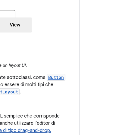
e un layout UI.
nte sottoclassi, come
Button
 essere di molti tipi che
ntLayout
.
L semplice che corrisponde
nche utilizzare l'editor di
ia di tipo drag-and-drop.