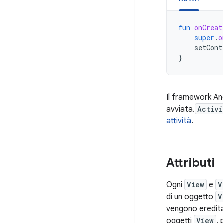
fun
onCreat
super
.
o
setCont
}
Il framework An
avviata.
Activi
attività
.
Attributi
Ogni
View
e
V
di un oggetto
V
vengono ereditat
oggetti
View
,