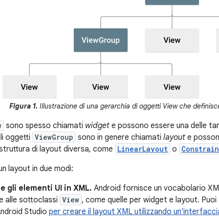
Figura 1.
Illustrazione di una gerarchia di oggetti View che definisc
w
sono spesso chiamati
widget
e possono essere una delle ta
Gli oggetti
ViewGroup
sono in genere chiamati
layout
e possono
struttura di layout diversa, come
LinearLayout
o
Constrai
un layout in due modi:
e gli elementi UI in XML.
Android fornisce un vocabolario XM
 e alle sottoclassi
View
, come quelle per widget e layout. Puoi a
Android Studio
per creare il layout XML utilizzando un'interfacc