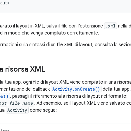
yout>
rato il layout in XML, salva il file con l'estensione
.xml
nella 
id in modo che venga compilato correttamente.
ormazioni sulla sintassi di un file XML di layout, consulta la sezi
la risorsa XML
a tua app, ogni file di layout XML viene compilato in una risors
lementazione del callback
Activity.onCreate()
della tua app.
ew()
, passagli il riferimento alla risorsa di layout nel formato:
out_file_name
. Ad esempio, se il layout XML viene salvato 
tua
Activity
come segue:
Java