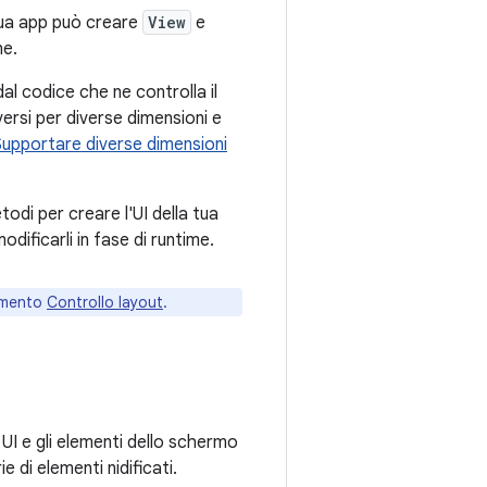
ua app può creare
View
e
ne.
al codice che ne controlla il
versi per diverse dimensioni e
Supportare diverse dimensioni
etodi per creare l'UI della tua
odificarli in fase di runtime.
rumento
Controllo layout
.
 UI e gli elementi dello schermo
di elementi nidificati.