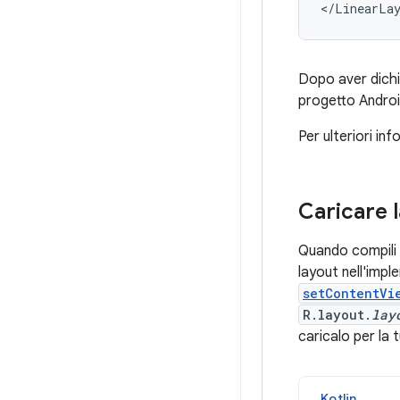
</LinearLa
Dopo aver dichia
progetto Andro
Per ulteriori inf
Caricare 
Quando compili l
layout nell'imp
setContentVi
R.layout.
lay
caricalo per la 
Kotlin