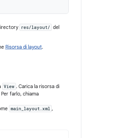
directory
res/layout/
del
one
Risorsa di layout
.
a
View
. Carica la risorsa di
 Per farlo, chiama
come
main_layout.xml
,