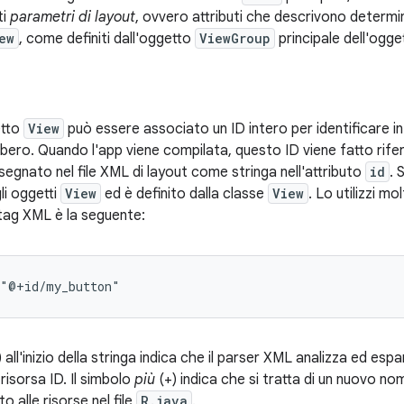
ti
parametri di layout
, ovvero attributi che descrivono determin
ew
, come definiti dall'oggetto
ViewGroup
principale dell'ogge
etto
View
può essere associato un ID intero per identificare 
'albero. Quando l'app viene compilata, questo ID viene fatto rif
egnato nel file XML di layout come stringa nell'attributo
id
. 
li oggetti
View
ed è definito dalla classe
View
. Lo utilizzi mo
n tag XML è la seguente:
="@+id/my_button"
all'inizio della stringa indica che il parser XML analizza ed espan
risorsa ID. Il simbolo
più
(+) indica che si tratta di un nuovo n
o alle risorse nel file
R.java
.