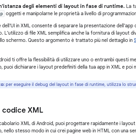
'istanza degli elementi di layout in fase di runtime.
La t
up
oggetti e manipolarne le proprietà a livello di programmazio
 dell'UI in XML consente di separare la presentazione dell'app d
'utilizzo di file XML semplifica anche la fornitura di layout di
llo schermo. Questo argomento è trattato più nel dettaglio in
oid ti offre la flessibilità di utilizzare uno o entrambi questi m
 puoi dichiarare i layout predefiniti della tua app in XML e poi m
o:
per eseguire il debug del layout in fase di runtime, utilizza lo st
il codice XML
ocabolario XML di Android, puoi progettare rapidamente i layout
nello stesso modo in cui crei pagine web in HTML con una serie 