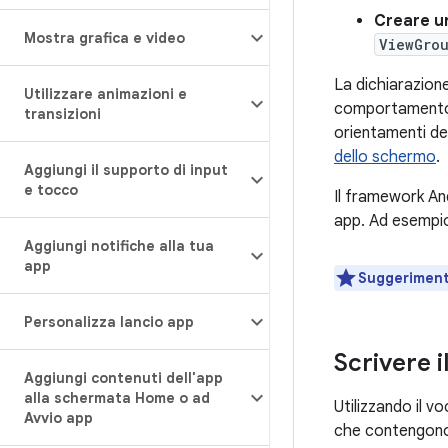
Creare un
Mostra grafica e video
ViewGro
La dichiarazione
Utilizzare animazioni e
comportamento. L
transizioni
orientamenti de
dello schermo
.
Aggiungi il supporto di input
e tocco
Il framework Andr
app. Ad esempio,
Aggiungi notifiche alla tua
app
Suggeriment
Personalizza lancio app
Scrivere 
Aggiungi contenuti dell'app
alla schermata Home o ad
Utilizzando il v
Avvio app
che contengono, 