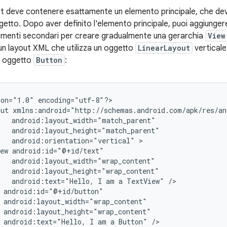
yout deve contenere esattamente un elemento principale, che d
etto. Dopo aver definito l'elemento principale, puoi aggiungere 
ementi secondari per creare gradualmente una gerarchia
View
n layout XML che utilizza un oggetto
LinearLayout
verticale
 oggetto
Button
:
ion="1.0"
encoding="utf-8"?>

out
android:orientation="vertical"
ew
android:text="Hello,
I
am
a
TextView"
android:text="Hello,
I
am
a
Button"
/>
