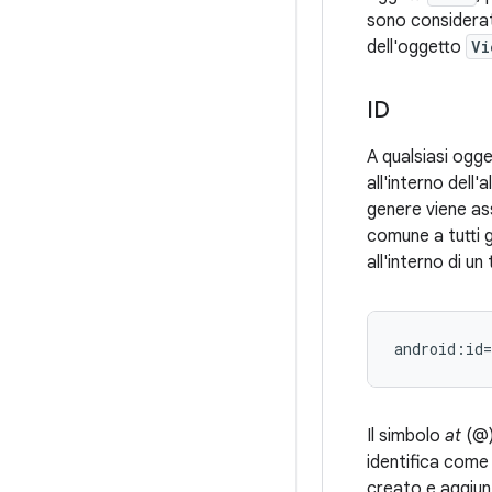
sono considera
dell'oggetto
Vi
ID
A qualsiasi ogg
all'interno dell
genere viene ass
comune a tutti g
all'interno di u
android:id
Il simbolo
at
(@) 
identifica come 
creato e aggiunt