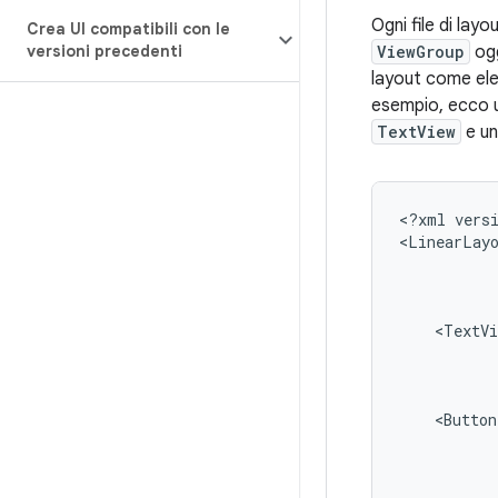
Ogni file di la
Crea UI compatibili con le
versioni precedenti
ViewGroup
ogg
layout come el
esempio, ecco u
TextView
e un
<?xml
vers
<LinearLay
<TextVi
<Button