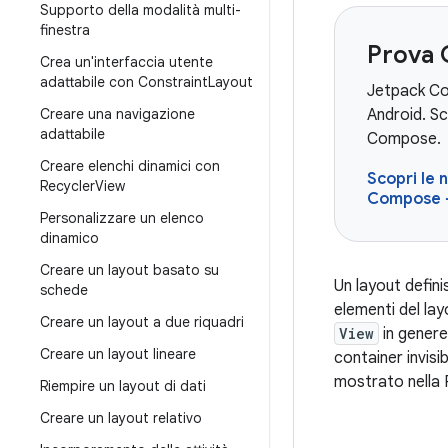
Supporto della modalità multi-
finestra
Prova
Crea un'interfaccia utente
adattabile con Constraint
Layout
Jetpack Com
Creare una navigazione
Android. Sc
adattabile
Compose.
Creare elenchi dinamici con
Scopri le n
Recycler
View
Compose
Personalizzare un elenco
dinamico
Creare un layout basato su
Un layout defini
schede
elementi del la
Creare un layout a due riquadri
View
in genere
Creare un layout lineare
container invisib
mostrato nella F
Riempire un layout di dati
Creare un layout relativo