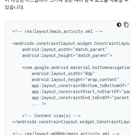
어 다양한 디스플레이 크기에 맞는 여러 탐색 요소를 사용할 수
있습니다.
<!--
res/layout/main_activity.xml
-->

android:layout_height="match_parent">

...
/>

<!--
Content
view(s)
-->

</androidx.constraintlayout.widget.ConstraintLayout
<!--
res/layout-w600dp/main_activity.xml
-->
