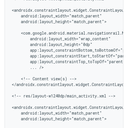
android:layout_height="match_parent">

...
/>

<!--
Content
view(s)
-->

</androidx.constraintlayout.widget.ConstraintLayout
<!--
res/layout-w1240dp/main_activity.xml
-->

android:layout_height="match_parent">
