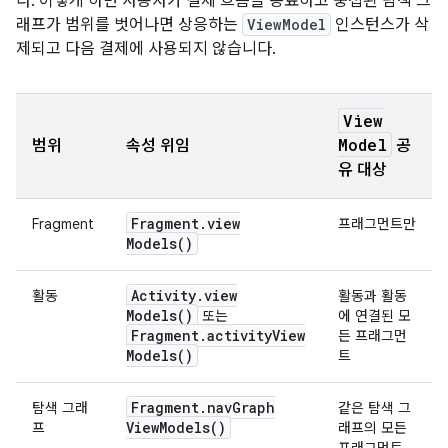
다. 이렇게 하면 사용자가 결제 흐름을 종료하고 중첩된 탐색 그
래프가 범위를 벗어나면 상응하는
ViewModel
인스턴스가 삭
제되고 다음 결제에 사용되지 않습니다.
View
Model
범위
속성 위임
공
유 대상
Fragment
.
view
Fragment
프래그먼트만
Models(
)
Activity
.
view
활동
활동과 활동
Models(
)
또는
에 연결된 모
Fragment
.
activity
View
든 프래그먼
Models(
)
트
Fragment
.
nav
Graph
탐색 그래
같은 탐색 그
View
Models(
)
프
래프의 모든