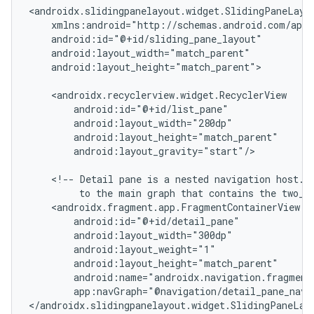
android:layout_height="match_parent">

android:layout_gravity="start"/>

<!--
Detail
pane
is
a
nested
navigation
host.
to
the
main
graph
that
contains
the
two_p
app:navGraph="@navigation/detail_pane_nav_