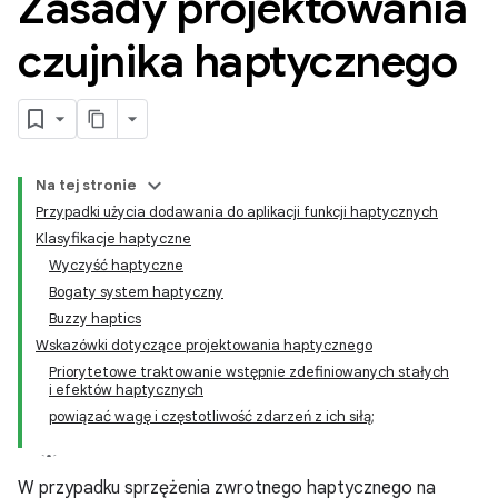
Zasady projektowania
czujnika haptycznego
Na tej stronie
Przypadki użycia dodawania do aplikacji funkcji haptycznych
Klasyfikacje haptyczne
Wyczyść haptyczne
Bogaty system haptyczny
Buzzy haptics
Wskazówki dotyczące projektowania haptycznego
Priorytetowe traktowanie wstępnie zdefiniowanych stałych
i efektów haptycznych
powiązać wagę i częstotliwość zdarzeń z ich siłą;
W przypadku sprzężenia zwrotnego haptycznego na