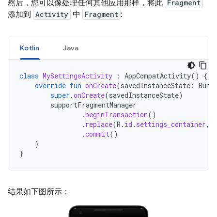
然后，您可以像处理任何其他应用那样，将此
Fragment
添加到
Activity
中
Fragment
:
Kotlin
Java
class
MySettingsActivity
:
AppCompatActivity
()
{
override
fun
onCreate
(
savedInstanceState
:
Bund
super
.
onCreate
(
savedInstanceState
)
supportFragmentManager
.
beginTransaction
()
.
replace
(
R
.
id
.
settings_container
,
.
commit
()
}
}
结果如下图所示：