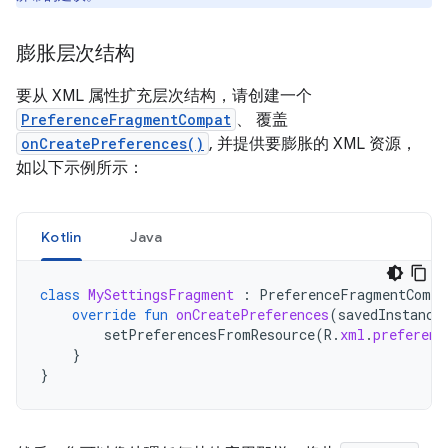
膨胀层次结构
要从 XML 属性扩充层次结构，请创建一个
PreferenceFragmentCompat
、 覆盖
onCreatePreferences()
, 并提供要膨胀的 XML 资源，
如以下示例所示：
Kotlin
Java
class
MySettingsFragment
:
PreferenceFragmentCompa
override
fun
onCreatePreferences
(
savedInstance
setPreferencesFromResource
(
R
.
xml
.
preferenc
}
}