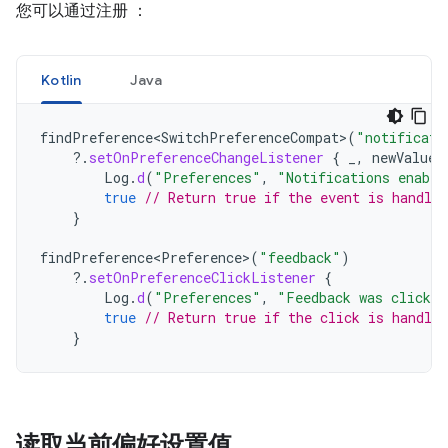
您可以通过注册 ：
Kotlin
Java
findPreference<SwitchPreferenceCompat>
(
"notificati
?.
setOnPreferenceChangeListener
{
_
,
newValue
Log
.
d
(
"Preferences"
,
"Notifications enable
true
// Return true if the event is handled
}
findPreference<Preference>
(
"feedback"
)
?.
setOnPreferenceClickListener
{
Log
.
d
(
"Preferences"
,
"Feedback was clicked
true
// Return true if the click is handled
}
读取当前偏好设置值