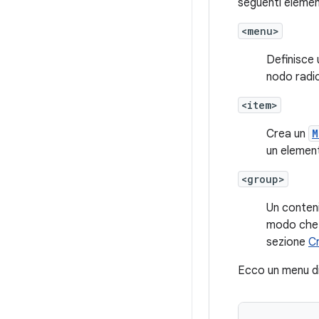
seguenti elemen
<menu>
Definisce
nodo radic
<item>
Crea un
M
un eleme
<group>
Un conteni
modo che c
sezione
C
Ecco un menu d