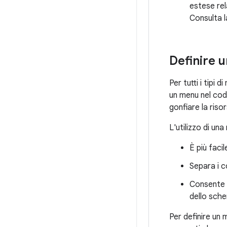
estese rela
Consulta 
Definire 
Per tutti i tipi
un menu nel codic
gonfiare la ris
L'utilizzo di un
È più facil
Separa i 
Consente d
dello sche
Per definire un 