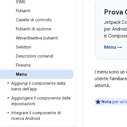
(FAB)
Prova
Pulsanti
Caselle di controllo
Jetpack Com
Pulsanti di opzione
per Androi
in Compose
Attiva
/
disattiva pulsanti
Selettori
Menu →
Descrizioni comandi
Finestre
I menu sono un c
Menu
utente familiare
Aggiungi il componente della
attività.
barra dell'app
Aggiungere il componente delle
Nota
:per un'
impostazioni
Integrare il componente di
ricerca Android