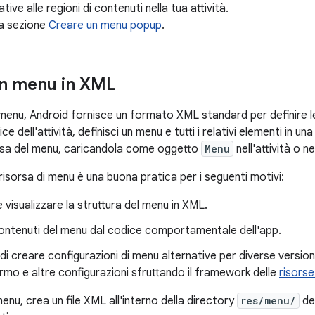
tive alle regioni di contenuti nella tua attività.
la sezione
Creare un menu popup
.
un menu in XML
 di menu, Android fornisce un formato XML standard per definire 
e dell'attività, definisci un menu e tutti i relativi elementi in un
orsa del menu, caricandola come oggetto
Menu
nell'attività o n
a risorsa di menu è una buona pratica per i seguenti motivi:
e visualizzare la struttura del menu in XML.
contenuti del menu dal codice comportamentale dell'app.
i creare configurazioni di menu alternative per diverse version
rmo e altre configurazioni sfruttando il framework delle
risorse
menu, crea un file XML all'interno della directory
res/menu/
del