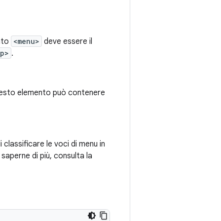
ento
<menu>
deve essere il
up>
.
Questo elemento può contenere
 classificare le voci di menu in
saperne di più, consulta la