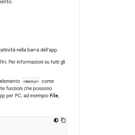
mento.
ività nella barra dell'app.
tri. Per informazioni su tutti gli
n elemento
<menu>
come
olte funzioni che possono
'app per PC, ad esempio
File
,