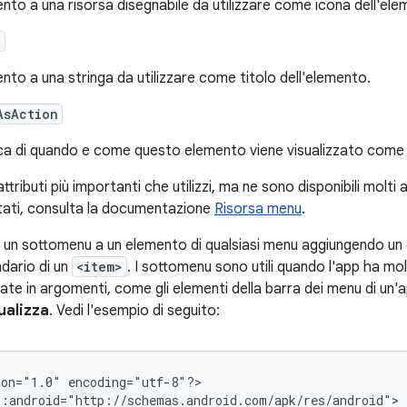
ento a una risorsa disegnabile da utilizzare come icona dell'ele
e
ento a una stringa da utilizzare come titolo dell'elemento.
AsAction
ca di quando e come questo elemento viene visualizzato come att
ttributi più importanti che utilizzi, ma ne sono disponibili molti al
rtati, consulta la documentazione
Risorsa menu
.
 un sottomenu a un elemento di qualsiasi menu aggiungendo u
dario di un
<item>
. I sottomenu sono utili quando l'app ha m
ate in argomenti, come gli elementi della barra dei menu di un
ualizza
. Vedi l'esempio di seguito:
ion="1.0"
encoding="utf-8"?>
