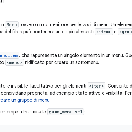
ti:
 un
Menu
, ovvero un contenitore per le voci di menu. Un elem
e del file e può contenere uno o più elementi
<item>
e
<gro
enuItem
, che rappresenta un singolo elemento in un menu. 
nto
<menu>
nidificato per creare un sottomenu.
tore invisibile facoltativo per gli elementi
<item>
. Consente di
ondividano proprietà, ad esempio stato attivo e visibilità. Per 
reare un gruppo di menu
.
i esempio denominato
game_menu.xml
: