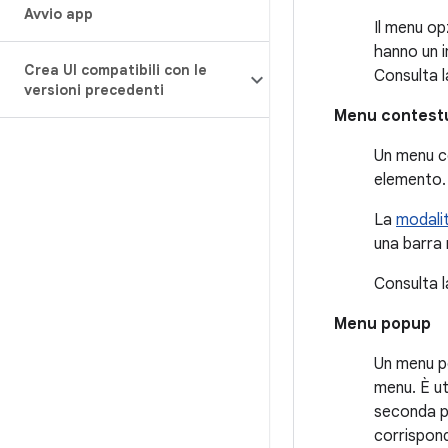
Avvio app
Il menu opz
hanno un i
Crea UI compatibili con le
Consulta 
versioni precedenti
Menu contestu
Un menu c
elemento. 
La
modalit
una barra 
Consulta 
Menu popup
Un menu po
menu. È ut
seconda pa
corrispond