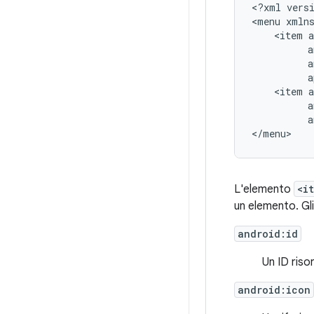
<?xml
vers
<menu
<item
<item
a
</menu>
L'elemento
<i
un elemento. Gli
android:id
Un ID riso
android:icon