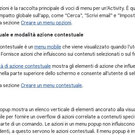
ioni è la raccolta principale di voci di menu per un'Activity. È qu
mpatto globale sull'app, come "Cerca", "Scrivi email" e "Impost
la sezione
Creare un menu opzioni
.
ale e modalità azione contestuale
ontestuale è un
menu mobile
che viene visualizzato quando l'u
Fornisce azioni che influiscono sui contenuti selezionati o sul 
à di azione contestuale
mostra gli elementi di azione che influe
nella parte superiore dello schermo e consente all'utente di sel
la sezione
Creare un menu contestuale
.
pup mostra un elenco verticale di elementi ancorato alla visua
ile per fornire un overflow di azioni correlate a contenuti specif
rte di un comando. Le azioni in un menu popup non influiscono
enti, a questo servono le azioni contestuali. Il menu popup è in