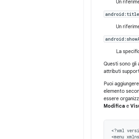
Un riferim
android:titl
Un riferim
android:show
La specifi
Questi sono gli a
attributi suppo
Puoi aggiungere
elemento secon
essere organizz
Modifica
e
Vis
<?xml
vers
<menu