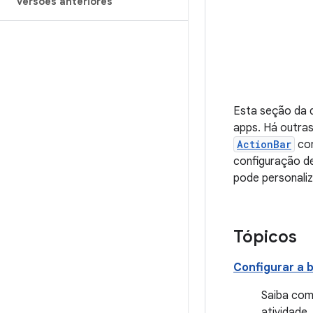
versões anteriores
Esta seção da
apps. Há outra
ActionBar
com
configuração de
pode personaliz
Tópicos
Configurar a 
Saiba com
atividade.