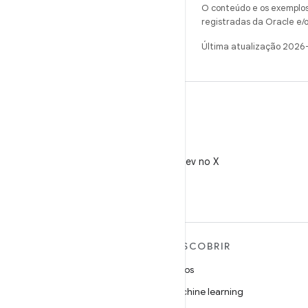
O conteúdo e os exemplos 
registradas da Oracle e/o
Última atualização 2026
X
Siga @AndroidDev no X
MAIS SOBRE O ANDROID
DESCOBRIR
Android
Jogos
Android para empresas
Machine learning