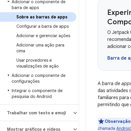
Adicionar o componente de
barra de apps
Experi
Sobre as barras de apps
Compo
Configurar a barra de apps
O Jetpack 
Adicionar e gerenciar ações
recomendad
Adicionar uma ação para
adicionar
cima
Barra de 
Usar provedores e
visualizações de ação
Adicionar o componente de
configurações
A
barra de app
das atividades 
Integrar o componente de
pesquisa do Android
familiares para
permitindo que
Trabalhar com texto e emoji
Observação
chamada
Androi
Mostrar gráficos e vídeos