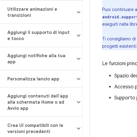
Utilizzare animazioni e
Puoi continuare a 
transizioni
android.suppor
eseguiti nella lib
Aggiungi il supporto di input
e tocco
Ti consigliamo di u
progetti esistent
Aggiungi notifiche alla tua
app
Le funzioni prin
Spazio ded
Personalizza lancio app
Accesso pr
Aggiungi contenuti dell'app
Supporto p
alla schermata Home o ad
Avvio app
Crea UI compatibili con le
versioni precedenti