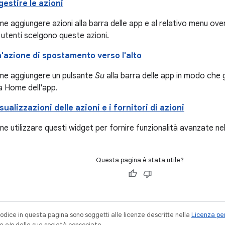
estire le azioni
e aggiungere azioni alla barra delle app e al relativo menu ov
 utenti scelgono queste azioni.
'azione di spostamento verso l'alto
me aggiungere un pulsante
Su
alla barra delle app in modo che g
 Home dell'app.
isualizzazioni delle azioni e i fornitori di azioni
e utilizzare questi widget per fornire funzionalità avanzate nel
Questa pagina è stata utile?
codice in questa pagina sono soggetti alle licenze descritte nella
Licenza per
e e/o delle sue società consociate.