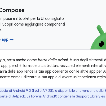
 Compose
pose è il toolkit per la UI consigliato
d. Scopri come aggiungere componenti
.
le app →
app
, nota anche come
barra delle azioni
, è uno degli elementi d
a app, perché fornisce una struttura visiva ed elementi interattivi
 barra delle app rende la tua app coerente con le altre app per 
mente come utilizzare la tua app e di avere un'esperienza ottim
rilascio di Android 9.0 (livello API 28), è disponibile una versione dell
parte di
Jetpack
. La libreria AndroidX contiene la Support Library es