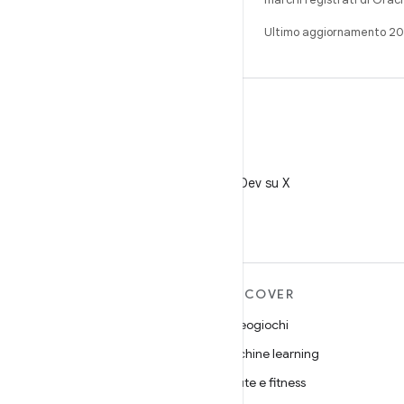
Ultimo aggiornamento 2
X
Segui @AndroidDev su X
ULTERIORI
DISCOVER
INFORMAZIONI SU
Videogiochi
ANDROID
Machine learning
Android
Salute e fitness
Android for Enterprise