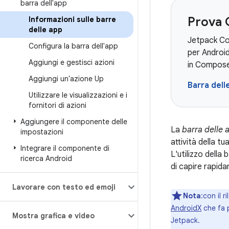
barra dell'app
Prova
Informazioni sulle barre
delle app
Jetpack Com
Configura la barra dell'app
per Androi
Aggiungi e gestisci azioni
in Compose
Aggiungi un'azione Up
Barra del
Utilizzare le visualizzazioni e i
fornitori di azioni
Aggiungere il componente delle
La
barra delle 
impostazioni
attività della tu
Integrare il componente di
L'utilizzo della
ricerca Android
di capire rapida
Lavorare con testo ed emoji
Nota
:con il 
AndroidX
che fa 
Mostra grafica e video
Jetpack.