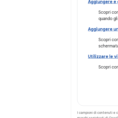
Aggiungere e g
Scopri com
quando gli
Aggiungere un
Scopri co
schermata
Utilizzare le v
Scopri com
I campioni di contenuti e 
marchi registrati di Oracl