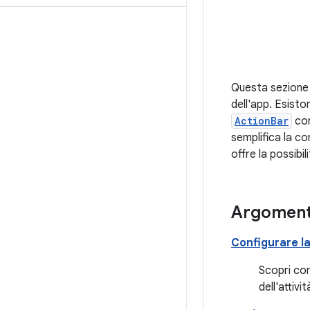
Questa sezione 
dell'app. Esisto
ActionBar
com
semplifica la co
offre la possibi
Argoment
Configurare la
Scopri co
dell'attivit