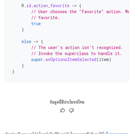
R
.
id
.
action_favorite
-
>
{
// User chooses the "Favorite" action. Mar
// favorite.
true
}
else
-
>
{
// The user's action isn't recognized.
// Invoke the superclass to handle it.
super
.
onOptionsItemSelected
(
item
)
}
}
ข้อมูลนี้มีประโยชน์ไหม