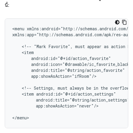
นี้:
<menu
xmlns:android="http://schemas.android.com/ap
xmlns:app="http://schemas.android.com/apk/res-auto
<!--
"Mark
Favorite",
must
appear
as
action
bu
app:showAsAction="ifRoom"/>

<!--
Settings,
must
always
be
in
the
overflow.
<item
app:showAsAction="never"/>

</menu>