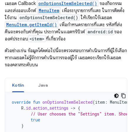
เมธอด Callback
onOptionsItemSelected()
ของกิจกรรม
และส่งออบเจ็กต์
MenuItem
เพื่อระบุรายการที่แตะ ในการติดตั้ง
ใช้งาน
onOptionsItemSelected()
ให้เรียกใช้เมธอด
MenuItem.getItemId()
เพื่อกำหนดรายการที่แตะ รหัสที่ส่ง
คืนจะตรงกับค่าที่คุณ ประกาศในแอตทริบิวต์
android:id
ของ
องค์ประกอบ
<item>
ที่เกี่ยวข้อง
ตัวอย่างเช่น ข้อมูลโค้ดต่อไปนี้จะตรวจสอบการดำเนินการที่ผู้ใช้เลือก
หากเมธอดไม่รู้จักการดำเนินการของผู้ใช้ เมธอดจะเรียกใช้เมธอด
ของคลาสระดับบน
Kotlin
Java
override
fun
onOptionsItemSelected
(
item
:
MenuItem
)
R
.
id
.
action_settings
-
>
{
// User chooses the "Settings" item. Show 
true
}