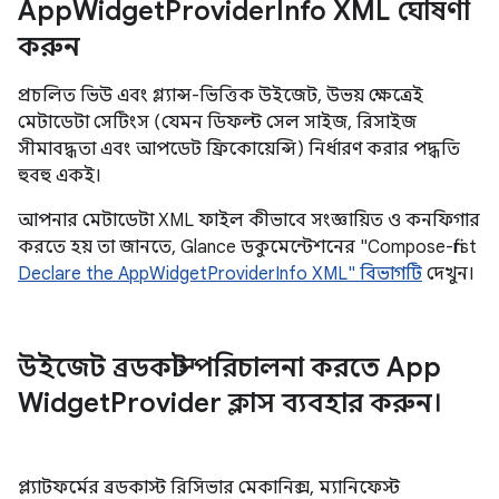
App
Widget
Provider
Info XML ঘোষণা
করুন
প্রচলিত ভিউ এবং গ্ল্যান্স-ভিত্তিক উইজেট, উভয় ক্ষেত্রেই
মেটাডেটা সেটিংস (যেমন ডিফল্ট সেল সাইজ, রিসাইজ
সীমাবদ্ধতা এবং আপডেট ফ্রিকোয়েন্সি) নির্ধারণ করার পদ্ধতি
হুবহু একই।
আপনার মেটাডেটা XML ফাইল কীভাবে সংজ্ঞায়িত ও কনফিগার
করতে হয় তা জানতে, Glance ডকুমেন্টেশনের "Compose-first
Declare the AppWidgetProviderInfo XML" বিভাগটি
দেখুন।
উইজেট ব্রডকাস্ট পরিচালনা করতে App
Widget
Provider ক্লাস ব্যবহার করুন।
প্ল্যাটফর্মের ব্রডকাস্ট রিসিভার মেকানিক্স, ম্যানিফেস্ট