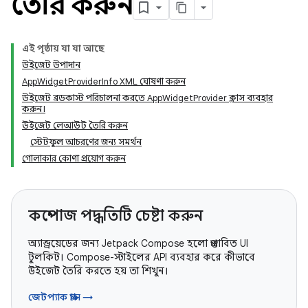
তৈরি করুন
এই পৃষ্ঠায় যা যা আছে
উইজেট উপাদান
AppWidgetProviderInfo XML ঘোষণা করুন
উইজেট ব্রডকাস্ট পরিচালনা করতে AppWidgetProvider ক্লাস ব্যবহার
করুন।
উইজেট লেআউট তৈরি করুন
স্টেটফুল আচরণের জন্য সমর্থন
গোলাকার কোণা প্রয়োগ করুন
কম্পোজ পদ্ধতিটি চেষ্টা করুন
অ্যান্ড্রয়েডের জন্য Jetpack Compose হলো প্রস্তাবিত UI
টুলকিট। Compose-স্টাইলের API ব্যবহার করে কীভাবে
উইজেট তৈরি করতে হয় তা শিখুন।
জেটপ্যাক গ্লান্স →