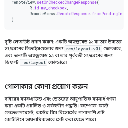
remoteView
.
setOnCheckedChangeResponse
(
R
.
id
.
my_checkbox
,
RemoteViews
.
RemoteResponse
.
fromPendingInte
)
দুটি লেআউট প্রদান করুন: একটি অ্যান্ড্রয়েড ১২ বা তার উচ্চতর
সংস্করণের ডিভাইসগুলোর জন্য
res/layout-v31
ফোল্ডারে,
এবং অন্যটি অ্যান্ড্রয়েড ১১ বা তার পূর্ববর্তী সংস্করণের জন্য
ডিফল্ট
res/layout
ফোল্ডারে।
গোলাকার কোণা প্রয়োগ করুন
বাইরের ব্যাকগ্রাউন্ড এবং ভেতরের আনুপাতিক ব্যাসার্ধ গণনা
করা একটি প্রচলিত ও সর্বজনীন পদ্ধতি। কম্পোজ-ফার্স্ট
ডেভেলপমেন্টে, কাস্টম থিম রিসোর্সের পাশাপাশি এটি
কোটলিনে ডায়নামিকভাবে সেট করা যেতে পারে।