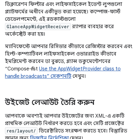
ডিক্লারেশন ফিল্টার এবং লাইফসাইকেল ইভেন্ট লুপগুলো
প্ল্যাটফর্মের অধীনে একীভূত করা হয়েছে। কম্পোজ-ফার্স্ট
ডেভেলপমেন্টে, এই ব্রডকাস্টগুলো
GlanceAppWidgetReceiver
র‍্যাপার ব্যবহার করে
অর্কেস্ট্রেট করা হয়।
ম্যানিফেস্টে আপনার রিসিভার কীভাবে রেজিস্টার করবেন এবং
হিল্ট-কম্প্যাটিবল লাইফসাইকেল ওভাররাইড কীভাবে
ইমপ্লিমেন্ট করবেন তা বুঝতে, গ্ল্যান্স ডকুমেন্টেশনের
“Compose-first
Use the AppWidgetProvider class to
handle broadcasts” সেকশনটি
দেখুন।
উইজেট লেআউট তৈরি করুন
আপনাকে অবশ্যই আপনার উইজেটের জন্য XML-এ একটি
প্রাথমিক লেআউট নির্ধারণ করতে হবে এবং সেটি প্রজেক্টের
res/layout/
ডিরেক্টরিতে সংরক্ষণ করতে হবে। বিস্তারিত
জানার জন্য
ডিজাইন নির্দেশিকা
দেখুন।