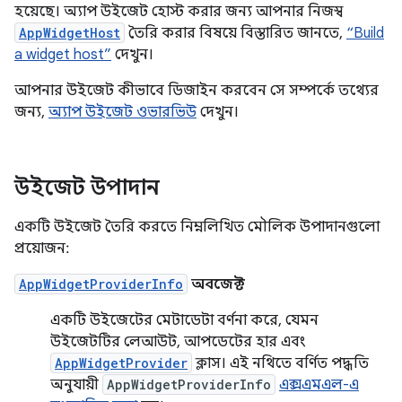
হয়েছে। অ্যাপ উইজেট হোস্ট করার জন্য আপনার নিজস্ব
AppWidgetHost
তৈরি করার বিষয়ে বিস্তারিত জানতে,
“Build
a widget host”
দেখুন।
আপনার উইজেট কীভাবে ডিজাইন করবেন সে সম্পর্কে তথ্যের
জন্য,
অ্যাপ উইজেট ওভারভিউ
দেখুন।
উইজেট উপাদান
একটি উইজেট তৈরি করতে নিম্নলিখিত মৌলিক উপাদানগুলো
প্রয়োজন:
AppWidgetProviderInfo
অবজেক্ট
একটি উইজেটের মেটাডেটা বর্ণনা করে, যেমন
উইজেটটির লেআউট, আপডেটের হার এবং
AppWidgetProvider
ক্লাস। এই নথিতে বর্ণিত পদ্ধতি
অনুযায়ী
AppWidgetProviderInfo
এক্সএমএল-এ