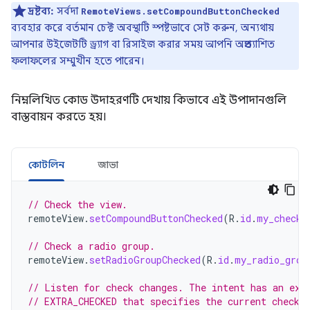
দ্রষ্টব্য:
সর্বদা
RemoteViews.setCompoundButtonChecked
ব্যবহার করে বর্তমান চেক্ট অবস্থাটি স্পষ্টভাবে সেট করুন, অন্যথায়
আপনার উইজেটটি ড্র্যাগ বা রিসাইজ করার সময় আপনি অপ্রত্যাশিত
ফলাফলের সম্মুখীন হতে পারেন।
নিম্নলিখিত কোড উদাহরণটি দেখায় কিভাবে এই উপাদানগুলি
বাস্তবায়ন করতে হয়।
কোটলিন
জাভা
// Check the view.
remoteView
.
setCompoundButtonChecked
(
R
.
id
.
my_checkb
// Check a radio group.
remoteView
.
setRadioGroupChecked
(
R
.
id
.
my_radio_grou
// Listen for check changes. The intent has an ext
// EXTRA_CHECKED that specifies the current checke