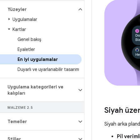
Yüzeyler
Uygulamalar
Kartlar
Genel bakış
Eyaletler
En iyi uygulamalar
Duyarlı ve uyarlanabilir tasarım
Uygulama kategorileri ve
kalıpları
MALZEME 2
.
5
Siyah üze
Temeller
Siyah arka plan
Pil verimli
Stiller