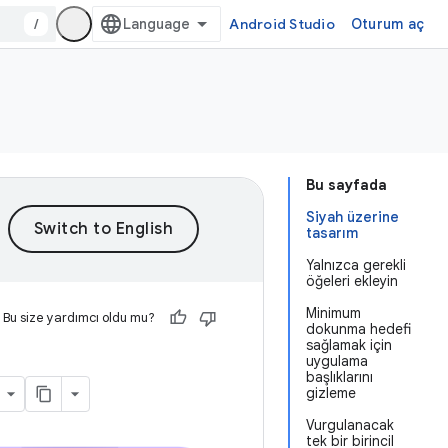
/
Android Studio
Oturum aç
Bu sayfada
Siyah üzerine
tasarım
Yalnızca gerekli
öğeleri ekleyin
Minimum
Bu size yardımcı oldu mu?
dokunma hedefi
sağlamak için
uygulama
başlıklarını
gizleme
Vurgulanacak
tek bir birincil