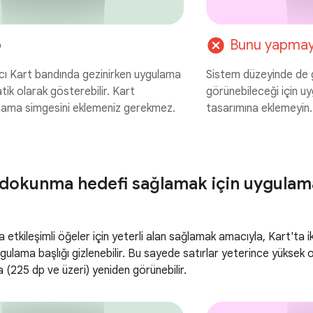
cancel
p
Bunu yapmay
ıcı Kart bandında gezinirken uygulama
Sistem düzeyinde de gö
ik olarak gösterebilir. Kart
görünebileceği için u
lama simgesini eklemeniz gerekmez.
tasarımına eklemeyin.
okunma hedefi sağlamak için uygulama 
 etkileşimli öğeler için yeterli alan sağlamak amacıyla, Kart'ta ik
uygulama başlığı gizlenebilir. Bu sayede satırlar yeterince yüksek 
 (225 dp ve üzeri) yeniden görünebilir.