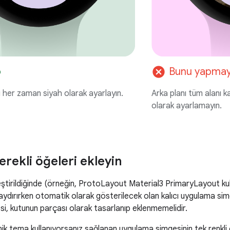
cancel
p
Bunu yapmay
i her zaman siyah olarak ayarlayın.
Arka planı tüm alanı k
olarak ayarlamayın.
erekli öğeleri ekleyin
leştirildiğinde (örneğin, ProtoLayout Material3 PrimaryLayout kull
ydırırken otomatik olarak gösterilecek olan kalıcı uygulama sim
i, kutunun parçası olarak tasarlanıp eklenmemelidir.
ik tema kullanıyorsanız sağlanan uygulama simgesinin tek renkli