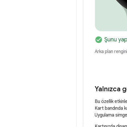
check_circle
Şunu ya
Arka plan rengin
Yalnızca g
Bu özellik etkin
Kart bandında ka
Uygulama simges
Kartınızda dinam