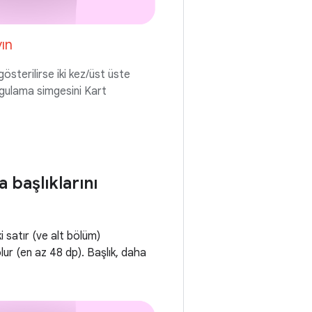
ın
sterilirse iki kez/üst üste
ygulama simgesini Kart
başlıklarını
i satır (ve alt bölüm)
olur (en az 48 dp). Başlık, daha