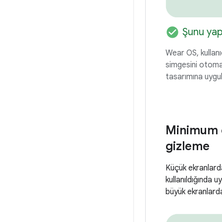
check_circle
Şunu ya
Wear OS, kullan
simgesini otomat
tasarımına uygu
Minimum d
gizleme
Küçük ekranlarda
kullanıldığında 
büyük ekranlarda