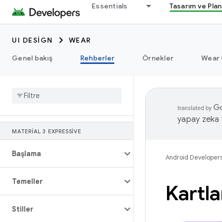
Essentials
Tasarım ve Pla
UI DESIGN
WEAR
Genel bakış
Rehberler
Örnekler
Wear 
yapay zeka t
MATERIAL 3 EXPRESSIVE
Başlama
Android Developer
Temeller
Kartla
Stiller