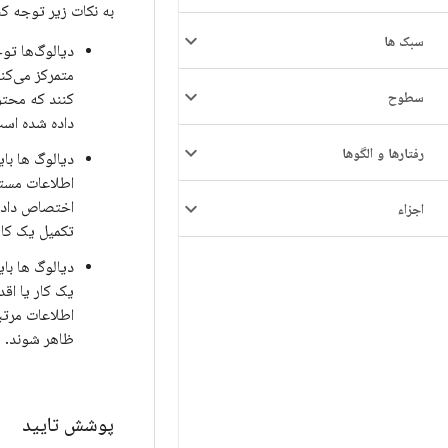
به نکات زیر توجه کن
سبک ها
دیالوگ‌ها توج
متمرکز می‌کنن
سطوح
کنند که محتوا
داده شده است
رفتارها و الگوها
دیالوگ ها بای
اطلاعات مست
اختصاص داده
اجزاء
تکمیل یک کار
دیالوگ ها بای
یک کار یا اقدا
اطلاعات مرتب
ظاهر شوند.
پوشش تایید