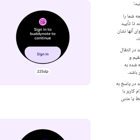
ید:
ه شما را
د تا تأیید
ی آنها نشان
.
د در انتقال
قیم و
 شده به
 باشد.
د در پاسخ به
م کاربر با
ط یا متنی