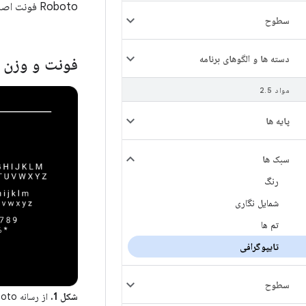
Roboto فونت اصلی مورد استفاده در Wear OS است.
سطوح
دسته ها و الگوهای برنامه
فونت و وزن
مواد 2
5
.
پایه ها
سبک ها
رنگ
شمایل نگاری
تم ها
تایپوگرافی
سطوح
شکل 1.
از رسانه Roboto برای عنوان استفاده کنید. از Roboto regular برای بدن استفاده کنید.