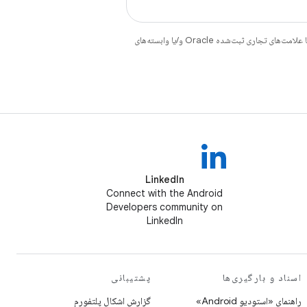
هستند. جاوا و OpenJDK علامت‌های تجاری یا علامت‌های تجاری ثبت‌شده Oracle و/یا وابسته‌های
LinkedIn
Connect with the Android
Developers community on
LinkedIn
اسناد و بارگیری‌ها
پشتیبانی
راهنمای «استودیو Android»
گزارش اشکال پلتفورم