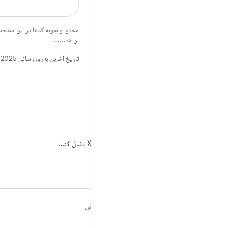
محتوا و نمونه کدها در این صفحه
آن هستند.
تاریخ آخرین به‌روزرسانی 2025-07-29 به‌وقت ساعت هماهنگ جهانی.
X
AndroidDev@ را در X دنبال کنید
مطالب بیشتر درباره
کاوش
ANDROID
بازی