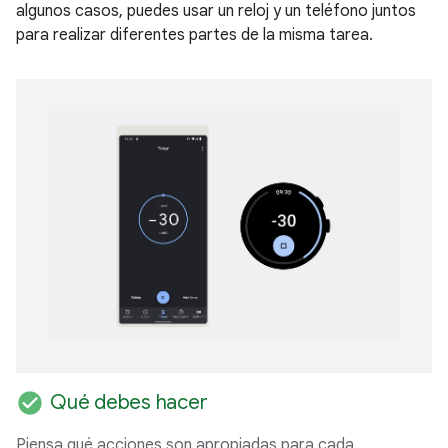
algunos casos, puedes usar un reloj y un teléfono juntos
para realizar diferentes partes de la misma tarea.
check_circle
Qué debes hacer
Piensa qué acciones son apropiadas para cada