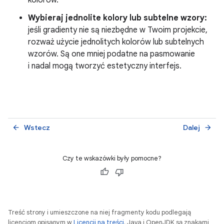
kolorów.
Wybieraj jednolite kolory lub subtelne wzory:
jeśli gradienty nie są niezbędne w Twoim projekcie,
rozważ użycie jednolitych kolorów lub subtelnych
wzorów. Są one mniej podatne na pasmowanie
i nadal mogą tworzyć estetyczny interfejs.
Wstecz
Dalej
arrow_back
arrow_forward
Czy te wskazówki były pomocne?
Treść strony i umieszczone na niej fragmenty kodu podlegają
licencjom opisanym w
Licencji na treści
. Java i OpenJDK są znakami