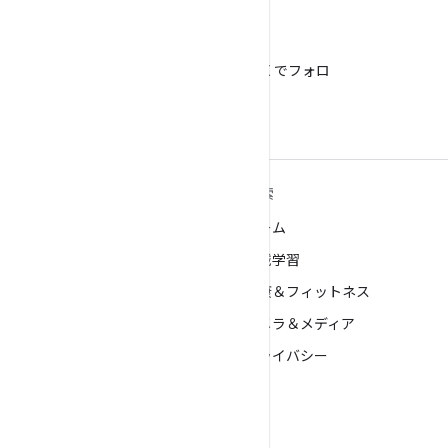
X
@AndroidDev を X でフォロ
ー
ANDROID の詳細
探索
Android
ゲーム
エンタープライズ向け Android
機械学習
セキュリティ
健康＆フィットネス
ソース
カメラ＆メディア
ニュース
プライバシー
ブログ
5G
ポッドキャスト