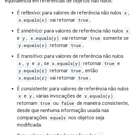
equivalência em referências de objetos não nulos:
É
reflexivo
: para valores de referência não nulos
x
,
x.equals(x)
vai retornar
true
.
É
simétrico
: para valores de referência não nulos
x
e
y
,
x.equals(y)
vai retornar
true
somente se
y.equals(x)
retornar
true
.
É
transitivo
: para valores de referência não nulos
x
,
y
e
z
, se
x.equals(y)
retornar
true
e
y.equals(z)
retornar
true
, então
x.equals(z)
vai retornar
true
.
É
consistente
: para valores de referência não nulos
x
e
y
, várias invocações de
x.equals(y)
retornam
true
ou
false
de maneira consistente,
desde que nenhuma informação usada nas
comparações
equals
nos objetos seja
modificada.