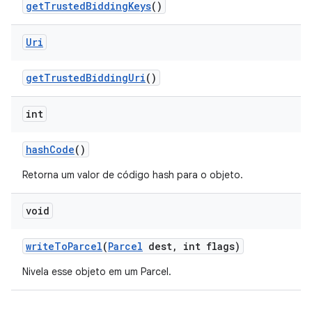
get
Trusted
Bidding
Keys
()
Uri
get
Trusted
Bidding
Uri
()
int
hash
Code
()
Retorna um valor de código hash para o objeto.
void
write
To
Parcel
(
Parcel
dest
,
int flags)
Nivela esse objeto em um Parcel.