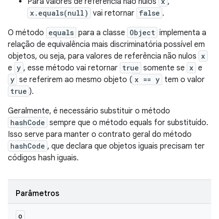
Para valores de referência não nulos
x
,
x.equals(null)
vai retornar
false
.
O método
equals
para a classe
Object
implementa a
relação de equivalência mais discriminatória possível em
objetos, ou seja, para valores de referência não nulos
x
e
y
, esse método vai retornar
true
somente se
x
e
y
se referirem ao mesmo objeto (
x == y
tem o valor
true
).
Geralmente, é necessário substituir o método
hashCode
sempre que o método equals for substituído.
Isso serve para manter o contrato geral do método
hashCode
, que declara que objetos iguais precisam ter
códigos hash iguais.
Parâmetros
o