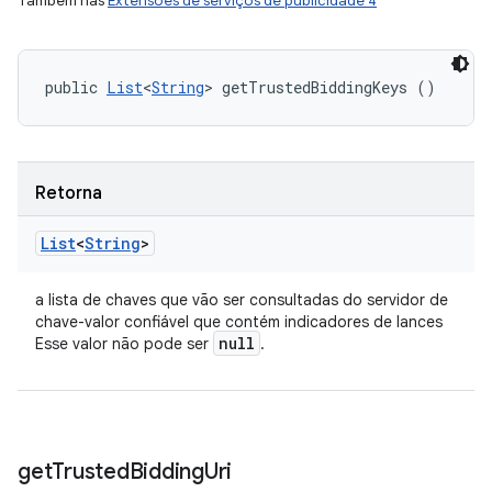
Também nas
Extensões de serviços de publicidade 4
public 
List
<
String
> getTrustedBiddingKeys ()
Retorna
List
<
String
>
a lista de chaves que vão ser consultadas do servidor de
chave-valor confiável que contém indicadores de lances
null
Esse valor não pode ser
.
get
Trusted
Bidding
Uri