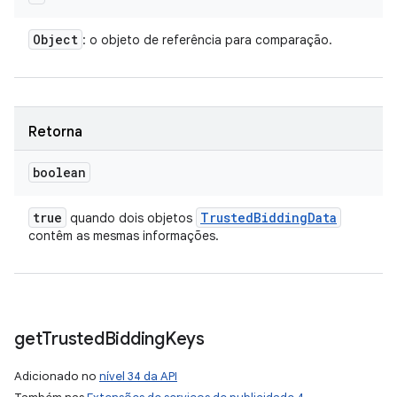
Object
: o objeto de referência para comparação.
Retorna
boolean
true
Trusted
Bidding
Data
quando dois objetos
contêm as mesmas informações.
get
Trusted
Bidding
Keys
Adicionado no
nível 34 da API