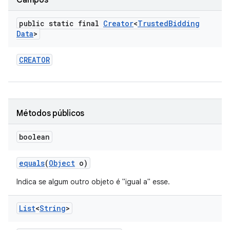
Campos
public static final
Creator
<
Trusted
Bidding
Data
>
CREATOR
Métodos públicos
boolean
equals
(
Object
o)
Indica se algum outro objeto é "igual a" esse.
List
<
String
>