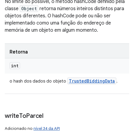
No limite do possível, o método hashCode definido pela
classe
Object
retorna números inteiros distintos para
objetos diferentes. O hashCode pode ou não ser
implementado como uma função do endereço de
memória de um objeto em algum momento.
Retorna
int
Trusted
Bidding
Data
o hash dos dados do objeto
.
write
To
Parcel
Adicionado no
nível 34 da API