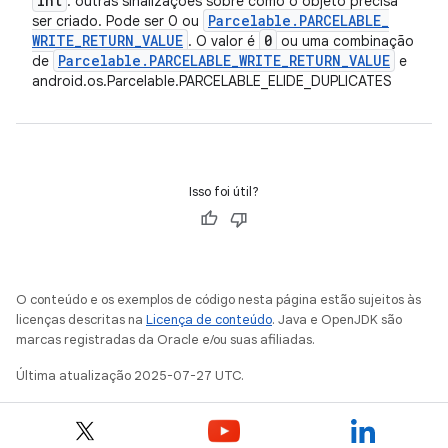
int
: outras sinalizações sobre como o objeto precisa
Parcelable
.
PARCELABLE
_
ser criado. Pode ser 0 ou
WRITE
_
RETURN
_
VALUE
0
. O valor é
ou uma combinação
Parcelable
.
PARCELABLE
_
WRITE
_
RETURN
_
VALUE
de
e
android.os.Parcelable.PARCELABLE_ELIDE_DUPLICATES
Isso foi útil?
O conteúdo e os exemplos de código nesta página estão sujeitos às
licenças descritas na
Licença de conteúdo
. Java e OpenJDK são
marcas registradas da Oracle e/ou suas afiliadas.
Última atualização 2025-07-27 UTC.