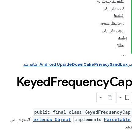
کلاس های تو در تو
ثابت های ارثی
فیلدها
روش های عمومی
روش های ارثی
فیلدها
خالق
در Android UpsideDownCakePrivacySandbox اضافه شد
Keyed
Frequency
Cap
public final class KeyedFrequencyCap
Parcelable
implements
extends Object
گسترش می
دهد
andr