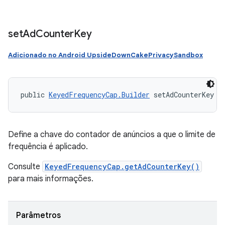
set
Ad
Counter
Key
Adicionado no Android UpsideDownCakePrivacySandbox
public 
KeyedFrequencyCap.Builder
 setAdCounterKey (
Define a chave do contador de anúncios a que o limite de
frequência é aplicado.
Consulte
KeyedFrequencyCap.getAdCounterKey()
para mais informações.
Parâmetros