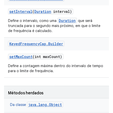
set
Interval
(
Duration
interval)
Duration
Define o intervalo, como uma
que será
truncada para o segundo mais próximo, em que o limite
de frequência é calculado.
Keyed
Frequency
Cap
.
Builder
set
Max
Count
(int max
Count)
Define a contagem máxima dentro do intervalo de tempo
para o limite de frequência.
Métodos herdados
java.lang.Object
Da classe