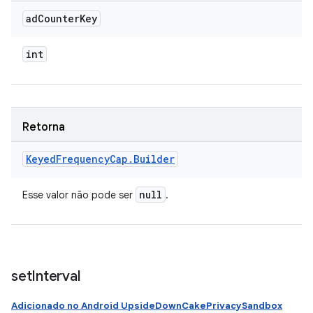
ad
Counter
Key
int
Retorna
Keyed
Frequency
Cap
.
Builder
null
Esse valor não pode ser
.
set
Interval
Adicionado no Android UpsideDownCakePrivacySandbox