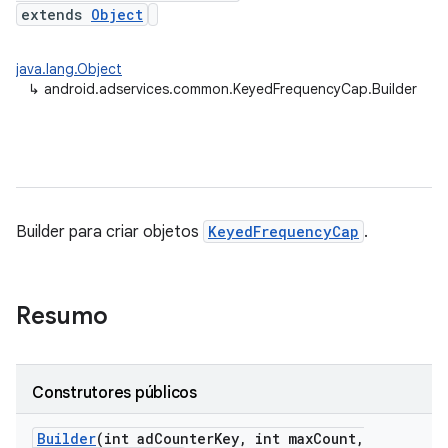
extends
Object
java.lang.Object
↳
android.adservices.common.KeyedFrequencyCap.Builder
Builder para criar objetos
KeyedFrequencyCap
.
Resumo
Construtores públicos
Builder
(int ad
Counter
Key
,
int max
Count
,