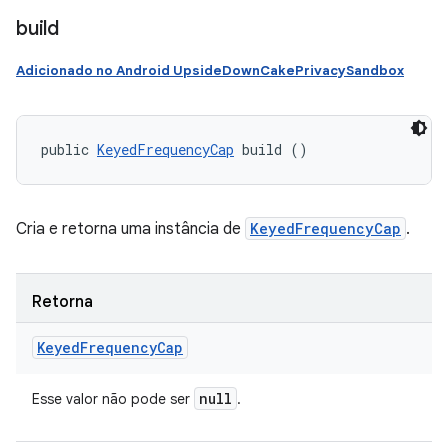
build
Adicionado no Android UpsideDownCakePrivacySandbox
public 
KeyedFrequencyCap
 build ()
Cria e retorna uma instância de
KeyedFrequencyCap
.
Retorna
Keyed
Frequency
Cap
null
Esse valor não pode ser
.