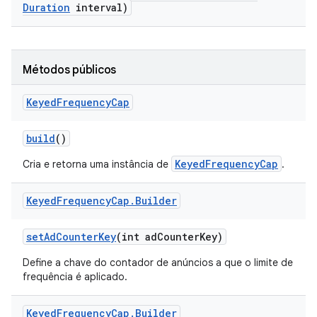
Duration
interval)
Métodos públicos
Keyed
Frequency
Cap
build
()
KeyedFrequencyCap
Cria e retorna uma instância de
.
Keyed
Frequency
Cap
.
Builder
set
Ad
Counter
Key
(int ad
Counter
Key)
Define a chave do contador de anúncios a que o limite de
frequência é aplicado.
Keyed
Frequency
Cap
.
Builder