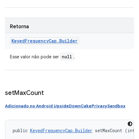
Retorna
Keyed
Frequency
Cap
.
Builder
null
Esse valor não pode ser
.
set
Max
Count
Adicionado no Android UpsideDownCakePrivacySandbox
public 
KeyedFrequencyCap.Builder
 setMaxCount (int 