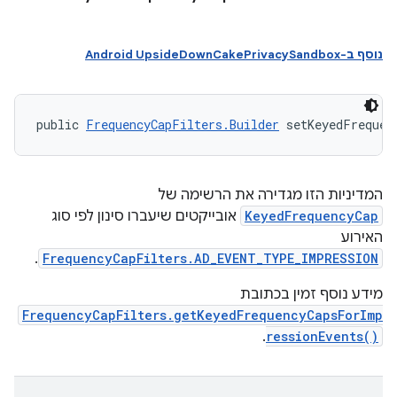
נוסף ב-Android UpsideDownCakePrivacySandbox
public 
FrequencyCapFilters.Builder
 setKeyedFrequen
המדיניות הזו מגדירה את הרשימה של
KeyedFrequencyCap
אובייקטים שיעברו סינון לפי סוג
האירוע
.
FrequencyCapFilters.AD_EVENT_TYPE_IMPRESSION
מידע נוסף זמין בכתובת
FrequencyCapFilters.getKeyedFrequencyCapsForImp
.
ressionEvents()