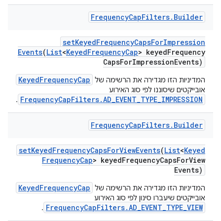
Frequency
Cap
Filters
.
Builder
set
Keyed
Frequency
Caps
For
Impression
Events
(
List
<
Keyed
Frequency
Cap
> keyed
Frequency
Caps
For
Impression
Events)
KeyedFrequencyCap
המדיניות הזו מגדירה את הרשימה של
אובייקטים שיסוננו לפי סוג האירוע
FrequencyCapFilters.AD_EVENT_TYPE_IMPRESSION
.
Frequency
Cap
Filters
.
Builder
set
Keyed
Frequency
Caps
For
View
Events
(
List
<
Keyed
Frequency
Cap
> keyed
Frequency
Caps
For
View
Events)
KeyedFrequencyCap
המדיניות הזו מגדירה את הרשימה של
אובייקטים שיעברו סינון לפי סוג האירוע
FrequencyCapFilters.AD_EVENT_TYPE_VIEW
.