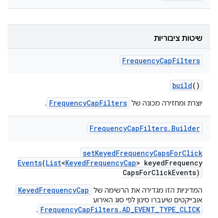
שיטות ציבוריות
Frequency
Cap
Filters
build
()
FrequencyCapFilters
יוצרת ומחזירה מכונה של
.
Frequency
Cap
Filters
.
Builder
set
Keyed
Frequency
Caps
For
Click
Events
(
List
<
Keyed
Frequency
Cap
> keyed
Frequency
Caps
For
Click
Events)
KeyedFrequencyCap
המדיניות הזו מגדירה את הרשימה של
אובייקטים שיעברו סינון לפי סוג האירוע
FrequencyCapFilters.AD_EVENT_TYPE_CLICK
.