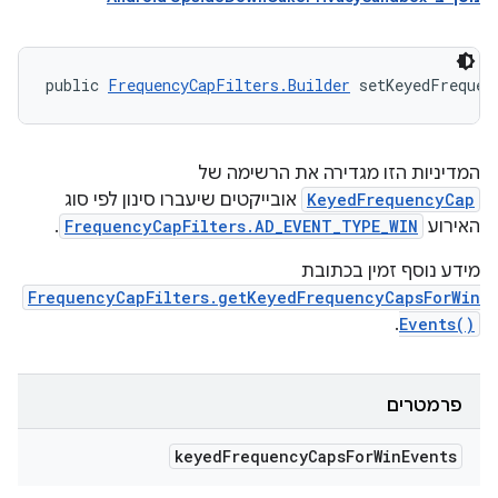
public 
FrequencyCapFilters.Builder
 setKeyedFrequen
המדיניות הזו מגדירה את הרשימה של
KeyedFrequencyCap
אובייקטים שיעברו סינון לפי סוג
האירוע
FrequencyCapFilters.AD_EVENT_TYPE_WIN
.
מידע נוסף זמין בכתובת
FrequencyCapFilters.getKeyedFrequencyCapsForWin
.
Events()
פרמטרים
keyed
Frequency
Caps
For
Win
Events