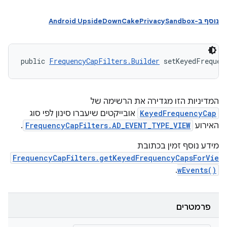
נוסף ב-Android UpsideDownCakePrivacySandbox
public 
FrequencyCapFilters.Builder
 setKeyedFrequen
המדיניות הזו מגדירה את הרשימה של
KeyedFrequencyCap
אובייקטים שיעברו סינון לפי סוג
האירוע
FrequencyCapFilters.AD_EVENT_TYPE_VIEW
.
מידע נוסף זמין בכתובת
FrequencyCapFilters.getKeyedFrequencyCapsForVie
.
wEvents()
פרמטרים