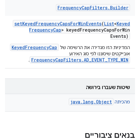
Frequency
Cap
Filters
.
Builder
set
Keyed
Frequency
Caps
For
Win
Events
(
List
<
Keyed
Frequency
Cap
> keyed
Frequency
Caps
For
Win
Events)
KeyedFrequencyCap
המדיניות הזו מגדירה את הרשימה של
אובייקטים שיסוננו לפי סוג האירוע
FrequencyCapFilters.AD_EVENT_TYPE_WIN
.
שיטות שעברו בירושה
java.lang.Object
מהכיתה
בנאים ציבוריים