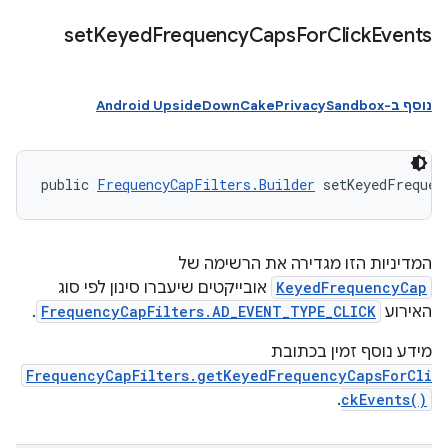
set
Keyed
Frequency
Caps
For
Click
Events
נוסף ב-Android UpsideDownCakePrivacySandbox
public 
FrequencyCapFilters.Builder
 setKeyedFrequen
המדיניות הזו מגדירה את הרשימה של
KeyedFrequencyCap
אובייקטים שיעברו סינון לפי סוג
האירוע
FrequencyCapFilters.AD_EVENT_TYPE_CLICK
.
מידע נוסף זמין בכתובת
FrequencyCapFilters.getKeyedFrequencyCapsForCli
.
ckEvents()