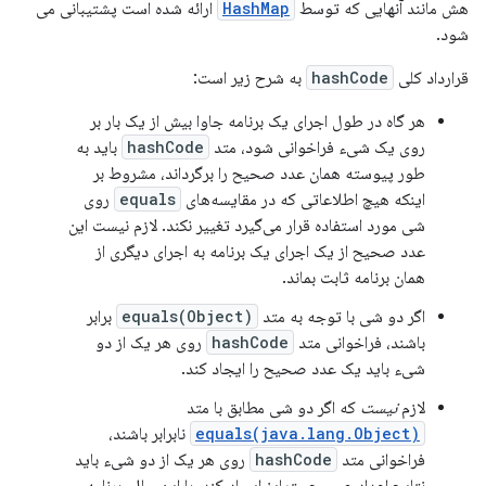
هش مانند آنهایی که توسط
HashMap
ارائه شده است پشتیبانی می
شود.
قرارداد کلی
hashCode
به شرح زیر است:
هر گاه در طول اجرای یک برنامه جاوا بیش از یک بار بر
روی یک شیء فراخوانی شود، متد
hashCode
باید به
طور پیوسته همان عدد صحیح را برگرداند، مشروط بر
اینکه هیچ اطلاعاتی که در مقایسه‌های
equals
روی
شی مورد استفاده قرار می‌گیرد تغییر نکند. لازم نیست این
عدد صحیح از یک اجرای یک برنامه به اجرای دیگری از
همان برنامه ثابت بماند.
اگر دو شی با توجه به متد
equals(Object)
برابر
باشند، فراخوانی متد
hashCode
روی هر یک از دو
شیء باید یک عدد صحیح را ایجاد کند.
لازم
نیست
که اگر دو شی مطابق با متد
equals(java.lang.Object)
نابرابر باشند،
فراخوانی متد
hashCode
روی هر یک از دو شیء باید