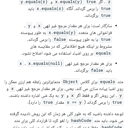
z
، اگر
true
x.equals(y)
و
y.equals(z)
true
را برمی گرداند، آنگاه
x.equals(z)
باید
true
برگرداند.
سازگار
است: برای هر مقدار مرجع غیر تهی
x
و
y
،
فراخوانی های متعدد
x.equals(y)
به طور پیوسته
true
یا به طور پیوسته
false
را برمی گرداند،
مشروط بر اینکه هیچ اطلاعاتی که در مقایسه های
equals
بر روی اشیاء استفاده می شود اصلاح نشود.
برای هر مقدار مرجع غیر تهی
x.equals(null)
،
x
باید
false
برگرداند.
متد
equals
برای کلاس
Object
متمایزترین رابطه هم ارزی ممکن را
روی اشیا پیاده سازی می کند. یعنی، برای هر مقدار مرجع غیر تهی
x
و
y
، این روش اگر و فقط اگر
x
و
y
به یک شی اشاره داشته باشند،
true
را برمی گرداند (
x == y
مقدار
true
را دارد).
توجه داشته باشید که به طور کلی هر زمان که این روش نادیده گرفته
می شود، باید متد
hashCode
را لغو کرد تا قرارداد کلی برای متد
hashCode
حفظ شود که بیان می کند که اشیاء مساوی باید دارای