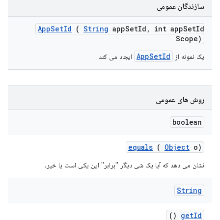
سازندگان عمومی
App
Set
Id
(
String
app
Set
Id
,
int app
Set
Id
Scope)
AppSetId
یک نمونه از
ایجاد می کند
روش های عمومی
boolean
equals
(
Object
o)
نشان می دهد که آیا یک شی دیگر "برابر" این یکی است یا خیر.
String
()
get
Id