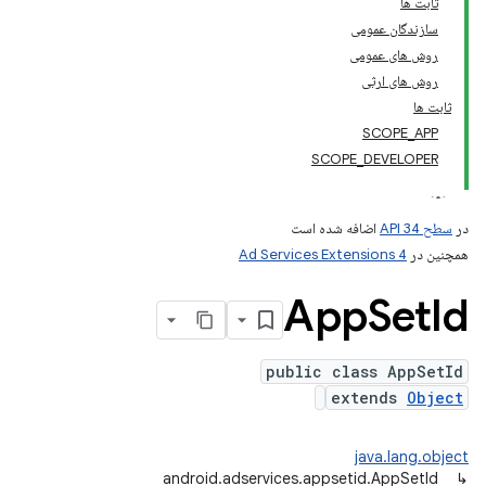
ثابت ها
سازندگان عمومی
روش های عمومی
روش های ارثی
ثابت ها
SCOPE_APP
SCOPE_DEVELOPER
andr
در
سطح API 34
اضافه شده است
همچنین در
Ad Services Extensions 4
App
Set
Id
public class AppSetId
extends
Object
java.lang.object
android.adservices.appsetid.AppSetId
↳