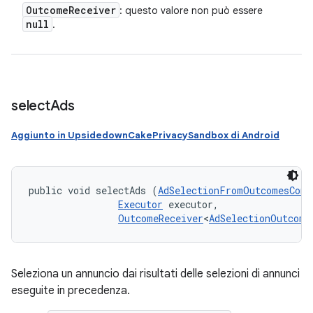
Outcome
Receiver
: questo valore non può essere
null
.
select
Ads
Aggiunto in UpsidedownCakePrivacySandbox di Android
public void selectAds (
AdSelectionFromOutcomesConf
Executor
 executor, 

OutcomeReceiver
<
AdSelectionOutcome
Seleziona un annuncio dai risultati delle selezioni di annunci
eseguite in precedenza.