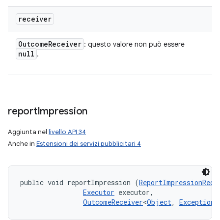
receiver
Outcome
Receiver
: questo valore non può essere
null
.
report
Impression
Aggiunta nel
livello API 34
Anche in
Estensioni dei servizi pubblicitari 4
public void reportImpression (
ReportImpressionRequ
Executor
 executor, 

OutcomeReceiver
<
Object
, 
Exception
>