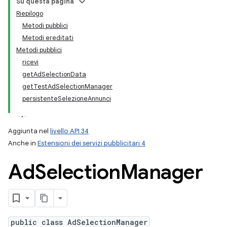
Su questa pagina
Riepilogo
Metodi pubblici
Metodi ereditati
Metodi pubblici
ricevi
getAdSelectionData
getTestAdSelectionManager
persistenteSelezioneAnnunci
Aggiunta nel
livello API 34
Anche in
Estensioni dei servizi pubblicitari 4
Ad
Selection
Manager
public class AdSelectionManager