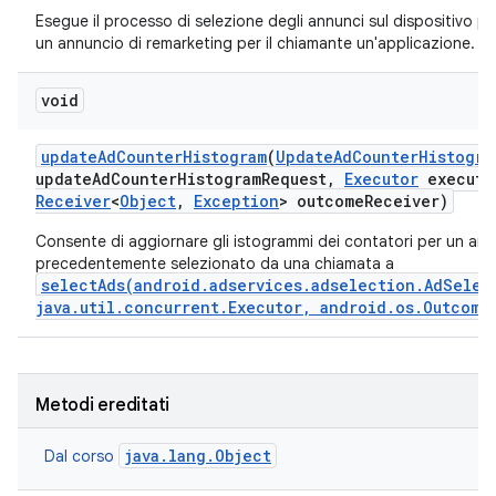
Esegue il processo di selezione degli annunci sul dispositivo pe
un annuncio di remarketing per il chiamante un'applicazione.
void
update
Ad
Counter
Histogram
(
Update
Ad
Counter
Histogra
update
Ad
Counter
Histogram
Request
,
Executor
executo
Receiver
<
Object
,
Exception
> outcome
Receiver)
Consente di aggiornare gli istogrammi dei contatori per un an
precedentemente selezionato da una chiamata a
selectAds(android.adservices.adselection.AdSelec
java.util.concurrent.Executor, android.os.Outcome
Metodi ereditati
java.lang.Object
Dal corso