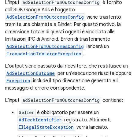
L'input
adSelectionFromOutcomesConfig
è fornito
dall'SDK Google Ads e l'oggetto
AdSelectionFromOutcomesConfig
viene trasferito
tramite una chiamata a Binder. Per questo motivo, la
dimensione totale di questi oggetti è vincolata alle
limitazioni IPC di Android. Errori di trasferimento
AdSelectionFromOutcomesConfig
lancerà un
TransactionTooLargeException
.
L'output viene passato dal ricevitore, che restituisce un
AdSelectionOutcome
per un'esecuzione riuscita oppure
Exception
include il tipo di eccezione generata e il
messaggio di errore corrispondente.
L'input
adSelectionFromOutcomesConfig
contiene:
Seller
è obbligatorio per essere un
AdTechIdentifier
registrato. Altrimenti,
IllegalStateException
verrà lanciato.