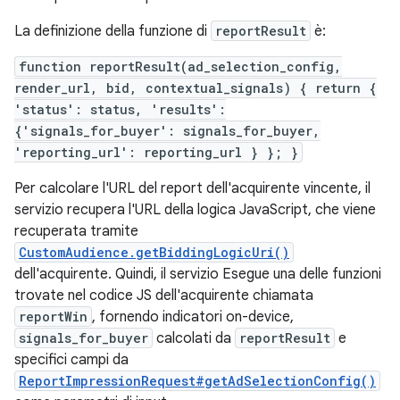
La definizione della funzione di
reportResult
è:
function reportResult(ad_selection_config,
render_url, bid, contextual_signals) { return {
'status': status, 'results':
{'signals_for_buyer': signals_for_buyer,
'reporting_url': reporting_url } }; }
Per calcolare l'URL del report dell'acquirente vincente, il
servizio recupera l'URL della logica JavaScript, che viene
recuperata tramite
CustomAudience.getBiddingLogicUri()
dell'acquirente. Quindi, il servizio Esegue una delle funzioni
trovate nel codice JS dell'acquirente chiamata
reportWin
, fornendo indicatori on-device,
signals_for_buyer
calcolati da
reportResult
e
specifici campi da
ReportImpressionRequest#getAdSelectionConfig()