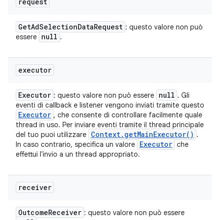
request
Get
Ad
Selection
Data
Request
: questo valore non può
null
essere
.
executor
Executor
null
: questo valore non può essere
. Gli
eventi di callback e listener vengono inviati tramite questo
Executor
, che consente di controllare facilmente quale
thread in uso. Per inviare eventi tramite il thread principale
Context
.
get
Main
Executor(
)
del tuo puoi utilizzare
.
Executor
In caso contrario, specifica un valore
che
effettui l'invio a un thread appropriato.
receiver
Outcome
Receiver
: questo valore non può essere