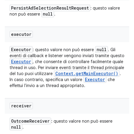
Persist
Ad
Selection
Result
Request
: questo valore
null
non può essere
.
executor
Executor
null
: questo valore non può essere
. Gli
eventi di callback e listener vengono inviati tramite questo
Executor
, che consente di controllare facilmente quale
thread in uso. Per inviare eventi tramite il thread principale
Context
.
get
Main
Executor(
)
del tuo puoi utilizzare
.
Executor
In caso contrario, specifica un valore
che
effettui l'invio a un thread appropriato.
receiver
Outcome
Receiver
: questo valore non può essere
null
.