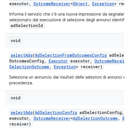
executor
,
Outcome
Receiver
<
Object
,
Exception
> rece
Informa il servizio che c'è una nuova impressione da segnalare 
selezionato dal esecuzione di selezione degli annunci identific
adSelectionId
.
void
select
Ads
(
Ad
Selection
From
Outcomes
Config
ad
Select
Outcomes
Config
,
Executor
executor
,
Outcome
Receiv
Selection
Outcome
,
Exception
> receiver)
Seleziona un annuncio dai risultati delle selezioni di annunci es
precedenza.
void
select
Ads
(
Ad
Selection
Config
ad
Selection
Config
,
E
executor
,
Outcome
Receiver
<
Ad
Selection
Outcome
,
Ex
receiver)