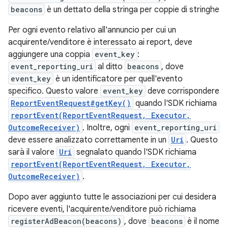
beacons
è un dettato della stringa per coppie di stringhe
Per ogni evento relativo all'annuncio per cui un
acquirente/venditore è interessato ai report, deve
aggiungere una coppia
event_key
:
event_reporting_uri
al ditto
beacons
, dove
event_key
è un identificatore per quell'evento
specifico. Questo valore
event_key
deve corrispondere
ReportEventRequest#getKey()
quando l'SDK richiama
reportEvent(ReportEventRequest, Executor,
OutcomeReceiver)
. Inoltre, ogni
event_reporting_uri
deve essere analizzato correttamente in un
Uri
. Questo
sarà il valore
Uri
segnalato quando l'SDK richiama
reportEvent(ReportEventRequest, Executor,
OutcomeReceiver)
.
Dopo aver aggiunto tutte le associazioni per cui desidera
ricevere eventi, l'acquirente/venditore può richiama
registerAdBeacon(beacons)
, dove
beacons
è il nome