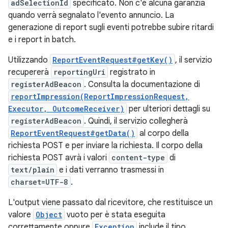
adSelectionId
specificato. Non c'è alcuna garanzia
quando verrà segnalato l'evento annuncio. La
generazione di report sugli eventi potrebbe subire ritardi
e i report in batch.
Utilizzando
ReportEventRequest#getKey()
, il servizio
recupererà
reportingUri
registrato in
registerAdBeacon
. Consulta la documentazione di
reportImpression(ReportImpressionRequest,
Executor, OutcomeReceiver)
per ulteriori dettagli su
registerAdBeacon
. Quindi, il servizio collegherà
ReportEventRequest#getData()
al corpo della
richiesta POST e per inviare la richiesta. Il corpo della
richiesta POST avrà i valori
content-type
di
text/plain
e i dati verranno trasmessi in
charset=UTF-8
.
L'output viene passato dal ricevitore, che restituisce un
valore
Object
vuoto per è stata eseguita
correttamente oppure
Exception
include il tipo