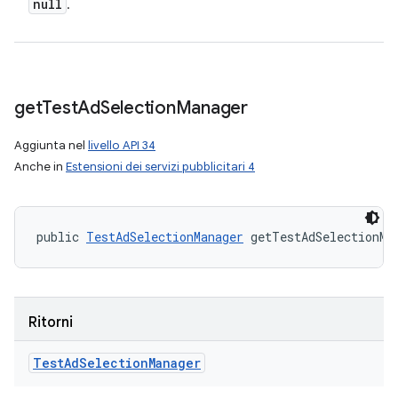
null
.
get
Test
Ad
Selection
Manager
Aggiunta nel
livello API 34
Anche in
Estensioni dei servizi pubblicitari 4
public 
TestAdSelectionManager
 getTestAdSelectionMa
Ritorni
Test
Ad
Selection
Manager