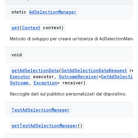
static
Ad
Selection
Manager
ation
get
(
Context
context)
Metodo di sviluppo per creare un'istanza di AdSelectionManag
void
get
Ad
Selection
Data
(
Get
Ad
Selection
Data
Request
req
Executor
executor
,
Outcome
Receiver
<
Get
Ad
Selectio
Outcome
,
Exception
> receiver)
Raccoglie dati sul pubblico personalizzati dal dispositivo.
Test
Ad
Selection
Manager
get
Test
Ad
Selection
Manager
()