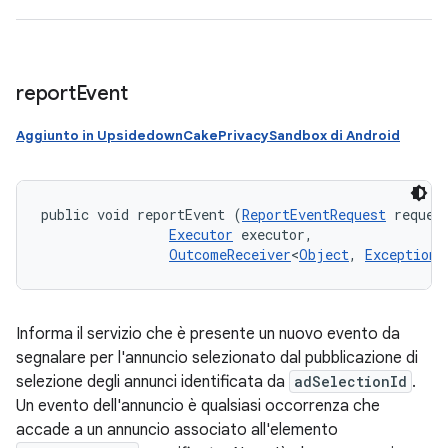
report
Event
Aggiunto in UpsidedownCakePrivacySandbox di Android
public void reportEvent (
ReportEventRequest
 request
Executor
 executor, 

OutcomeReceiver
<
Object
, 
Exception
>
Informa il servizio che è presente un nuovo evento da
segnalare per l'annuncio selezionato dal pubblicazione di
selezione degli annunci identificata da
adSelectionId
.
Un evento dell'annuncio è qualsiasi occorrenza che
accade a un annuncio associato all'elemento