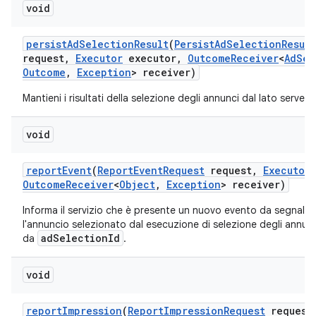
void
persist
Ad
Selection
Result
(
Persist
Ad
Selection
Result
request
,
Executor
executor
,
Outcome
Receiver
<
Ad
Sel
Outcome
,
Exception
> receiver)
Mantieni i risultati della selezione degli annunci dal lato server.
void
report
Event
(
Report
Event
Request
request
,
Executor
Outcome
Receiver
<
Object
,
Exception
> receiver)
Informa il servizio che è presente un nuovo evento da segnalar
l'annuncio selezionato dal esecuzione di selezione degli annunc
adSelectionId
da
.
void
report
Impression
(
Report
Impression
Request
request