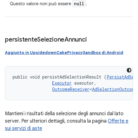
null
Questo valore non può essere
.
persistente
Selezione
Annunci
Aggiunto in UpsidedownCakePrivacySandbox di Android
public void persistAdSelectionResult (
PersistAdSel
Executor
 executor, 

OutcomeReceiver
<
AdSelectionOutcome
Mantieni i risultati della selezione degli annunci dal lato
server. Per ulteriori dettagli, consulta la pagina
Offerte e
sui servizi di aste