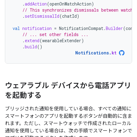
.
addAction
(
openOnWatchAction
)
// This synchronizes dismissals between watch 
.
setDismissalId
(
chatId
)
val
notification
=
NotificationCompat
.
Builder
(
cont
// ... set other fields ...
.
extend
(
wearableExtender
)
.
build
()
Notifications
.
kt
ウェアラブル デバイスから電話アプリ
を起動する
ブリッジされた通知を使用している場合、すべての通知に
スマートフォンのアプリを起動するボタンが自動的に含ま
れます。ただし、スマートウォッチで作成されたローカル
通知を使用している場合は、次の手順でスマートフォンで