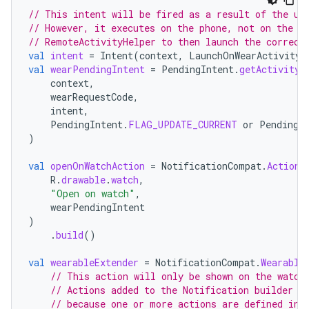
// This intent will be fired as a result of the us
// However, it executes on the phone, not on the w
// RemoteActivityHelper to then launch the correct
val
intent
=
Intent
(
context
,
LaunchOnWearActivity
:
val
wearPendingIntent
=
PendingIntent
.
getActivity
(
context
,
wearRequestCode
,
intent
,
PendingIntent
.
FLAG_UPDATE_CURRENT
or
PendingI
)
val
openOnWatchAction
=
NotificationCompat
.
Action
.
R
.
drawable
.
watch
,
"Open on watch"
,
wearPendingIntent
)
.
build
()
val
wearableExtender
=
NotificationCompat
.
Wearable
// This action will only be shown on the watch
// Actions added to the Notification builder d
// because one or more actions are defined in 