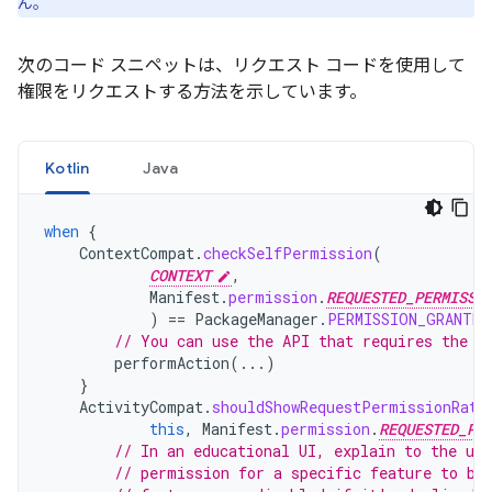
ん。
次のコード スニペットは、リクエスト コードを使用して
権限をリクエストする方法を示しています。
Kotlin
Java
when
{
ContextCompat
.
checkSelfPermission
(
CONTEXT
,
Manifest
.
permission
.
REQUESTED_PERMISSI
)
==
PackageManager
.
PERMISSION_GRANTED
// You can use the API that requires the p
performAction
(...)
}
ActivityCompat
.
shouldShowRequestPermissionRati
this
,
Manifest
.
permission
.
REQUESTED_PE
// In an educational UI, explain to the use
// permission for a specific feature to be