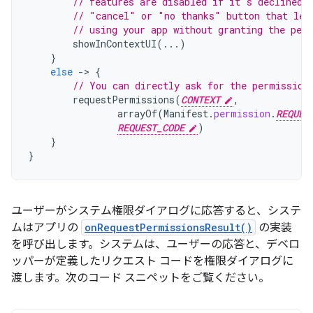
// features are disabled if it's declined.
// "cancel" or "no thanks" button that let
// using your app without granting the per
showInContextUI
(...)
}
else
-
>
{
// You can directly ask for the permission
requestPermissions
(
CONTEXT
,
arrayOf
(
Manifest
.
permission
.
REQUES
REQUEST_CODE
)
}
}
ユーザーがシステム権限ダイアログに応答すると、システ
ムはアプリの
onRequestPermissionsResult()
の実装
を呼び出します。システムは、ユーザーの応答と、デベロ
ッパーが定義したリクエスト コードを権限ダイアログに
渡します。次のコード スニペットをご覧ください。