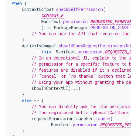
when
{
ContextCompat
.
checkSelfPermission
(
CONTEXT
,
Manifest
.
permission
.
REQUESTED_PERMISSI
)
==
PackageManager
.
PERMISSION_GRANTED
// You can use the API that requires the p
}
ActivityCompat
.
shouldShowRequestPermissionRati
this
,
Manifest
.
permission
.
REQUESTED_PE
// In an educational UI, explain to the use
// permission for a specific feature to be
// features are disabled if it's declined.
// "cancel" or "no thanks" button that let
// using your app without granting the per
showInContextUI
(...)
}
else
-
>
{
// You can directly ask for the permission
// The registered ActivityResultCallback g
requestPermissionLauncher
.
launch
(
Manifest
.
permission
.
REQUESTED_PERM
}