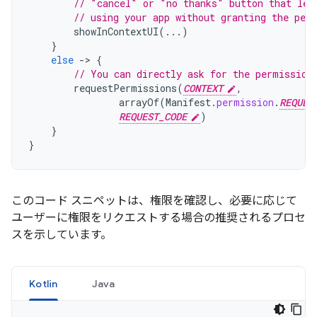
// "cancel" or "no thanks" button that let
// using your app without granting the per
showInContextUI
(...)
}
else
-
>
{
// You can directly ask for the permission
requestPermissions
(
CONTEXT
,
arrayOf
(
Manifest
.
permission
.
REQUES
REQUEST_CODE
)
}
}
このコード スニペットは、権限を確認し、必要に応じて
ユーザーに権限をリクエストする場合の推奨されるプロセ
スを示しています。
Kotlin
Java