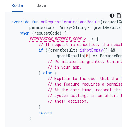
Kotlin
Java
override
fun
onRequestPermissionsResult
(
requestCod
permissions
:
Array<String>
,
grantResults
:
when
(
requestCode
)
{
PERMISSION_REQUEST_CODE
-
>
{
// If request is cancelled, the result
if
((
grantResults
.
isNotEmpty
()
grantResults
[
0
]
==
PackageMana
// Permission is granted. Continue
// in your app.
}
else
{
// Explain to the user that the fea
// the feature requires a permissi
// At the same time, respect the u
// system settings in an effort to
// their decision.
}
return
}