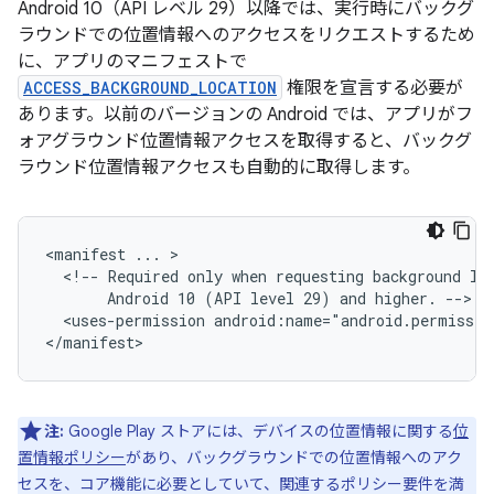
Android 10（API レベル 29）以降では、実行時にバックグ
ラウンドでの位置情報へのアクセスをリクエストするため
に、アプリのマニフェストで
ACCESS_BACKGROUND_LOCATION
権限を宣言する必要が
あります。以前のバージョンの Android では、アプリがフ
ォアグラウンド位置情報アクセスを取得すると、バックグ
ラウンド位置情報アクセスも自動的に取得します。
<manifest
...
<!--
Required
only
when
requesting
background
lo
Android
10
(API
level
29)
and
higher.
<uses-permission
android:name="android.permissio
注:
Google Play ストアには、デバイスの位置情報に関する
位
置情報ポリシー
があり、バックグラウンドでの位置情報へのアク
セスを、コア機能に必要としていて、関連するポリシー要件を満