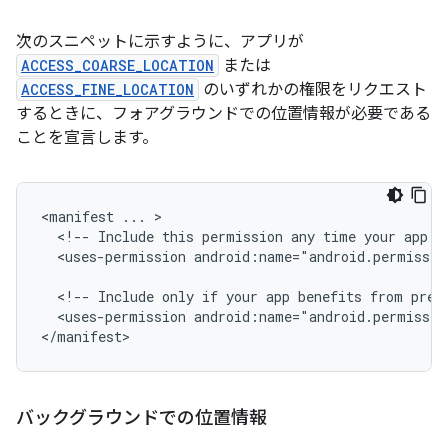
次のスニペットに示すように、アプリが
ACCESS_COARSE_LOCATION
または
ACCESS_FINE_LOCATION
のいずれかの権限をリクエスト
するときに、フォアグラウンドでの位置情報が必要である
ことを宣言します。
<manifest
...
<!--
Include
this
permission
any
time
your
app
n
<uses-permission
android:name="android.permissio
<!--
Include
only
if
your
app
benefits
from
prec
<uses-permission
android:name="android.permissio
</manifest>
バックグラウンドでの位置情報