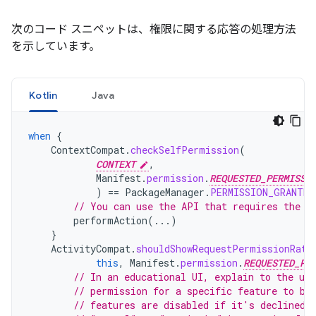
次のコード スニペットは、権限に関する応答の処理方法
を示しています。
Kotlin
Java
when
{
ContextCompat
.
checkSelfPermission
(
CONTEXT
,
Manifest
.
permission
.
REQUESTED_PERMISSI
)
==
PackageManager
.
PERMISSION_GRANTED
// You can use the API that requires the p
performAction
(...)
}
ActivityCompat
.
shouldShowRequestPermissionRati
this
,
Manifest
.
permission
.
REQUESTED_PE
// In an educational UI, explain to the use
// permission for a specific feature to be
// features are disabled if it's declined.