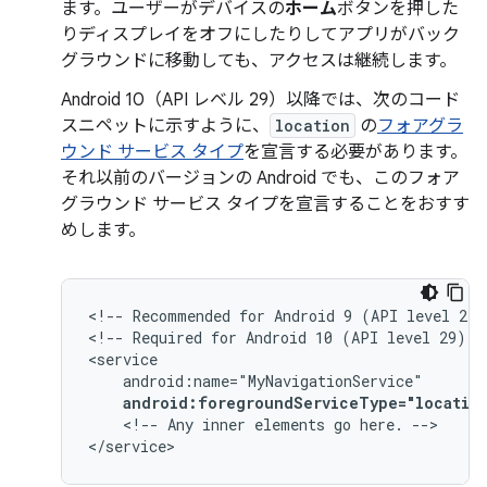
ます。ユーザーがデバイスの
ホーム
ボタンを押した
りディスプレイをオフにしたりしてアプリがバック
グラウンドに移動しても、アクセスは継続します。
Android 10（API レベル 29）以降では、次のコード
スニペットに示すように、
location
の
フォアグラ
ウンド サービス タイプ
を宣言する必要があります。
それ以前のバージョンの Android でも、このフォア
グラウンド サービス タイプを宣言することをおすす
めします。
<!--
Recommended
for
Android
9
(API
level
28)
<!--
Required
for
Android
10
(API
level
29)
a
android:foregroundServiceType="locatio
<!--
Any
inner
elements
go
here.
-->

</service>