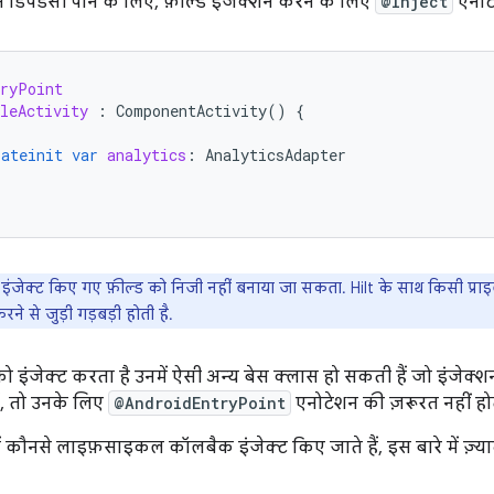
े डिपेंडेंसी पाने के लिए, फ़ील्ड इंजेक्शन करने के लिए
@Inject
एनोटे
tryPoint
leActivity
:
ComponentActivity
()
{
lateinit
var
analytics
:
AnalyticsAdapter
े इंजेक्ट किए गए फ़ील्ड को निजी नहीं बनाया जा सकता. Hilt के साथ किसी प्रा
े से जुड़ी गड़बड़ी होती है.
ो इंजेक्ट करता है उनमें ऐसी अन्य बेस क्लास हो सकती हैं जो इंजेक्श
 हैं, तो उनके लिए
@AndroidEntryPoint
एनोटेशन की ज़रूरत नहीं हो
ं कौनसे लाइफ़साइकल कॉलबैक इंजेक्ट किए जाते हैं, इस बारे में ज़्य