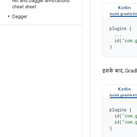
Hilt and Dagger annotations
cheat sheet
Kotlin
Dagger
plugins
{
...
id
(
"com.g
}
इसके बाद, Gradle
Kotlin
plugins
{
id
(
"com.g
id
(
"com.g
}