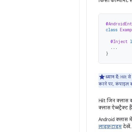
किसी कॉम्पोनेंट स
@AndroidEn
class
Examp
@Inject
...
}
ध्यान दें:
Hilt स
करने पर, कंपाइल करन
Hilt जिन क्लास क
क्लास ऐब्स्ट्रैक्ट
Android क्लास मे
लाइफ़टाइम
देखें.