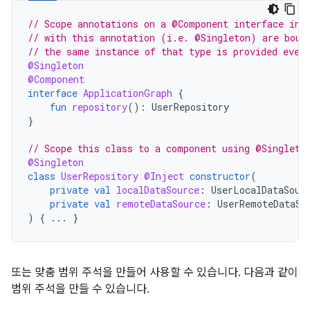
// Scope annotations on a @Component interface inf
// with this annotation (i.e. @Singleton) are boun
// the same instance of that type is provided ever
@Singleton
@Component
interface
ApplicationGraph
{
fun
repository
():
UserRepository
}
// Scope this class to a component using @Singleto
@Singleton
class
UserRepository
@Inject
constructor
(
private
val
localDataSource
:
UserLocalDataSour
private
val
remoteDataSource
:
UserRemoteDataSo
)
{
...
}
또는 맞춤 범위 주석을 만들어 사용할 수 있습니다. 다음과 같이
범위 주석을 만들 수 있습니다.