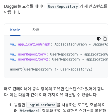
Dagger는 요청될 때마다
UserRepository
의 새 인스턴스를
만듭니다.
Kotlin
자바
val
applicationGraph
:
ApplicationGraph
=
DaggerApp
val
userRepository
:
UserRepository
=
applicationGr
val
userRepository2
:
UserRepository
=
applicationG
assert
(
userRepository
!=
userRepository2
)
때로 컨테이너에 종속 항목의 고유한 인스턴스가 있어야 합니
다. 이는 다음과 같이 여러 가지 이유 때문일 수 있습니다.
동일한
LoginUserData
를 사용하는 로그인 흐름의 여
러
ViewModel
객체와 같이 동일한 인스턴스를 공유하