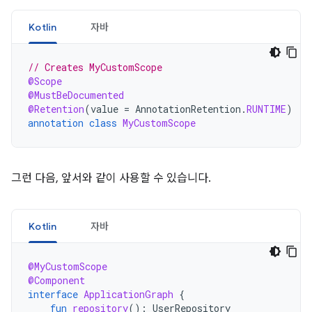
Kotlin
자바
// Creates MyCustomScope
@Scope
@MustBeDocumented
@Retention
(
value
=
AnnotationRetention
.
RUNTIME
)
annotation
class
MyCustomScope
그런 다음, 앞서와 같이 사용할 수 있습니다.
Kotlin
자바
@MyCustomScope
@Component
interface
ApplicationGraph
{
fun
repository
():
UserRepository