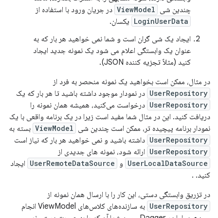
چندین شی
ViewModel
در جریان ورود با استفاده از
LoginUserData
یکسان.
ایجاد یک شی گران است و شما نمی خواهید هر بار که به
عنوان یک وابستگی اعلام می شود یک نمونه جدید ایجاد
کنید (مثلاً تجزیه کننده JSON).
در مثال، ممکن است بخواهید یک نمونه منحصر به فرد از
UserRepository
در نمودار موجود داشته باشید تا هر بار که یک
UserRepository
درخواست می‌کنید، همیشه همان نمونه را
دریافت کنید. این در مثال شما مفید است زیرا در یک برنامه واقعی با یک
نمودار برنامه پیچیده تر، ممکن است چندین شی
ViewModel
بسته به
UserRepository
داشته باشید و نمی خواهید هر بار که نیاز است
UserRepository
ارائه شود، نمونه های جدیدی از
UserLocalDataSource
و
UserRemoteDataSource
ایجاد
کنید. .
در تزریق وابستگی دستی، این کار را با ارسال همان نمونه از
UserRepository
به سازنده‌های کلاس‌های ViewModel انجام
می‌دهید. اما در Dagger، چون شما آن کد را به صورت دستی نمی