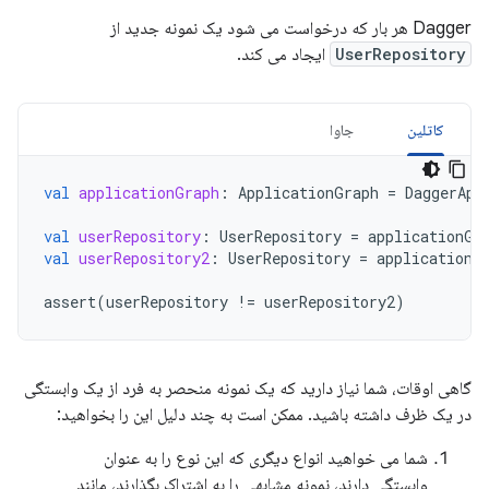
Dagger هر بار که درخواست می شود یک نمونه جدید از
UserRepository
ایجاد می کند.
کاتلین
جاوا
val
applicationGraph
:
ApplicationGraph
=
DaggerApp
val
userRepository
:
UserRepository
=
applicationGr
val
userRepository2
:
UserRepository
=
applicationG
assert
(
userRepository
!=
userRepository2
)
گاهی اوقات، شما نیاز دارید که یک نمونه منحصر به فرد از یک وابستگی
در یک ظرف داشته باشید. ممکن است به چند دلیل این را بخواهید:
شما می خواهید انواع دیگری که این نوع را به عنوان
وابستگی دارند، نمونه مشابهی را به اشتراک بگذارند، مانند