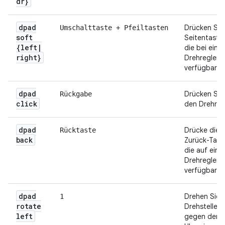
dr}
dpad
Drücken Sie
Umschalttaste + Pfeiltasten
soft
Seitentaste
{left
|
die bei eini
right}
Drehreglern
verfügbar si
dpad
Drücken Sie
Rückgabe
click
den Drehregl
dpad
Drücke die
Rücktaste
back
Zurück-Tast
die auf eini
Drehreglern
verfügbar is
dpad
Drehen Sie 
1
rotate
Drehsteller
left
gegen den