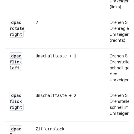
Uhrzeigersi
(links).
dpad
Drehen Sie 
2
rotate
Drehregler i
right
Uhrzeigersi
(rechts).
dpad
Drehen Sie 
Umschalttaste + 1
flick
Drehsteller
left
schnell geg
den
Uhrzeigersin
dpad
Drehen Sie 
Umschalttaste + 2
flick
Drehsteller
right
schnell im
Uhrzeigersin
dpad
Ziffernblock