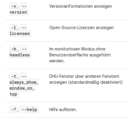
-v
--
,
Versionsinformationen anzeigen
version
-l
--
,
Open-Source-Lizenzen anzeigen
licenses
-h
--
,
Im monitorlosen Modus ohne
headless
Benutzeroberfläche ausgeführt
werden.
-t
--
,
DHU-Fenster über anderen Fenstern
always
_
show
_
anzeigen (standardmäßig deaktiviert)
window
_
on
_
top
-?
--help
,
Hilfe auflisten.