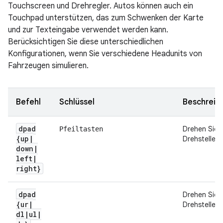
Touchscreen und Drehregler. Autos können auch ein
Touchpad unterstützen, das zum Schwenken der Karte
und zur Texteingabe verwendet werden kann.
Berücksichtigen Sie diese unterschiedlichen
Konfigurationen, wenn Sie verschiedene Headunits von
Fahrzeugen simulieren.
Befehl
Schlüssel
Beschreib
dpad
Drehen Sie 
Pfeiltasten
{up
|
Drehsteller.
down
|
left
|
right}
dpad
Drehen Sie 
{ur
|
Drehsteller.
dl
|
ul
|