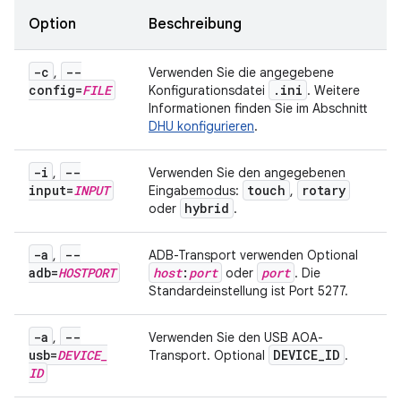
Option
Beschreibung
-c
--
,
Verwenden Sie die angegebene
config=
FILE
.
ini
Konfigurationsdatei
. Weitere
Informationen finden Sie im Abschnitt
DHU konfigurieren
.
-i
--
,
Verwenden Sie den angegebenen
input=
INPUT
touch
rotary
Eingabemodus:
,
hybrid
oder
.
-a
--
,
ADB-Transport verwenden Optional
adb=
HOSTPORT
host
:
port
port
oder
. Die
Standardeinstellung ist Port 5277.
-a
--
,
Verwenden Sie den USB AOA-
usb=
DEVICE
_
DEVICE
_
ID
Transport. Optional
.
ID