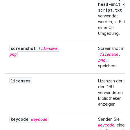
head-unit <
script
.
txt
verwendet
werden, z. B. in
einer CI-
Umgebung.
screenshot
filename
.
Screenshot in
png
filename
.
png
.
speichern
licenses
Lizenzen der in
der DHU
verwendeten
Bibliotheken
anzeigen
keycode
keycode
Senden Sie
keycode
, einen