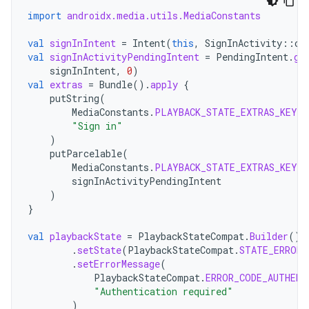
import
androidx.media.utils.MediaConstants
val
signInIntent
=
Intent
(
this
,
SignInActivity
::
cl
val
signInActivityPendingIntent
=
PendingIntent
.
ge
signInIntent
,
0
)
val
extras
=
Bundle
().
apply
{
putString
(
MediaConstants
.
PLAYBACK_STATE_EXTRAS_KEY_E
"Sign in"
)
putParcelable
(
MediaConstants
.
PLAYBACK_STATE_EXTRAS_KEY_E
signInActivityPendingIntent
)
}
val
playbackState
=
PlaybackStateCompat
.
Builder
()
.
setState
(
PlaybackStateCompat
.
STATE_ERROR
,
.
setErrorMessage
(
PlaybackStateCompat
.
ERROR_CODE_AUTHENT
"Authentication required"
)