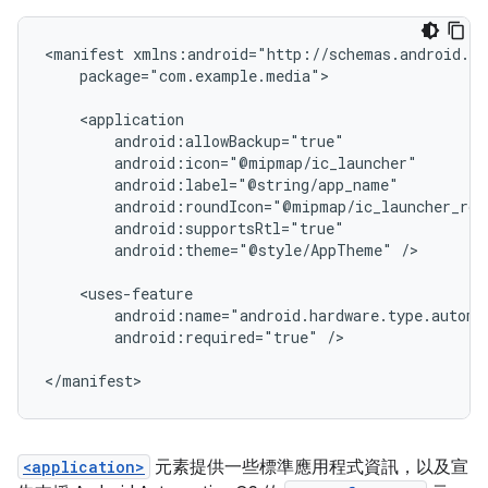
<manifest
package="com.example.media">

android:theme="@style/AppTheme"
/>

android:required="true"
/>

<application>
元素提供一些標準應用程式資訊，以及宣