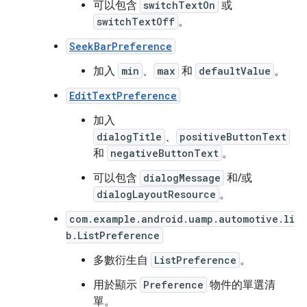
可以包含
switchTextOn
或
switchTextOff
。
SeekBarPreference
加入
min
、
max
和
defaultValue
。
EditTextPreference
加入
dialogTitle
、
positiveButtonText
和
negativeButtonText
。
可以包含
dialogMessage
和/或
dialogLayoutResource
。
com.example.android.uamp.automotive.li
b.ListPreference
多數衍生自
ListPreference
。
用於顯示
Preference
物件的單選清
單。