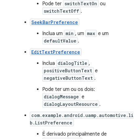
Pode ter
switchTextOn
ou
switchTextOff
.
SeekBarPreference
Inclua um
min
, um
max
e um
defaultValue
.
EditTextPreference
Inclua
dialogTitle
,
positiveButtonText
e
negativeButtonText
.
Pode ter um ou os dois:
dialogMessage
e
dialogLayoutResource
.
com.example.android.uamp.automotive.li
b.ListPreference
É derivado principalmente de