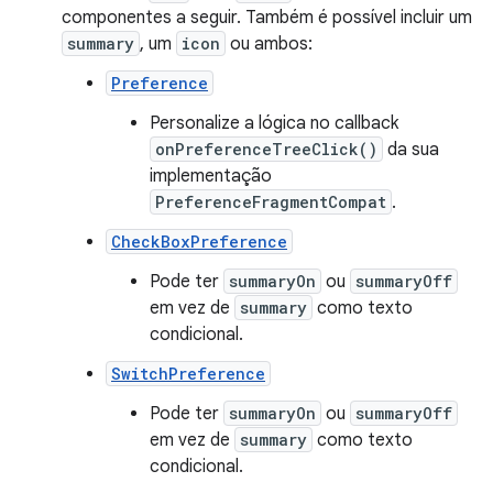
componentes a seguir. Também é possível incluir um
summary
, um
icon
ou ambos:
Preference
Personalize a lógica no callback
onPreferenceTreeClick()
da sua
implementação
PreferenceFragmentCompat
.
CheckBoxPreference
Pode ter
summaryOn
ou
summaryOff
em vez de
summary
como texto
condicional.
SwitchPreference
Pode ter
summaryOn
ou
summaryOff
em vez de
summary
como texto
condicional.