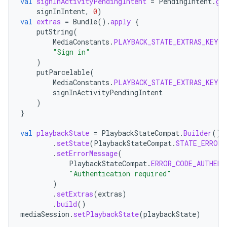
val
signInActivityPendingIntent
=
PendingIntent
.
ge
signInIntent
,
0
)
val
extras
=
Bundle
().
apply
{
putString
(
MediaConstants
.
PLAYBACK_STATE_EXTRAS_KEY_E
"Sign in"
)
putParcelable
(
MediaConstants
.
PLAYBACK_STATE_EXTRAS_KEY_E
signInActivityPendingIntent
)
}
val
playbackState
=
PlaybackStateCompat
.
Builder
()
.
setState
(
PlaybackStateCompat
.
STATE_ERROR
,
.
setErrorMessage
(
PlaybackStateCompat
.
ERROR_CODE_AUTHENT
"Authentication required"
)
.
setExtras
(
extras
)
.
build
()
mediaSession
.
setPlaybackState
(
playbackState
)