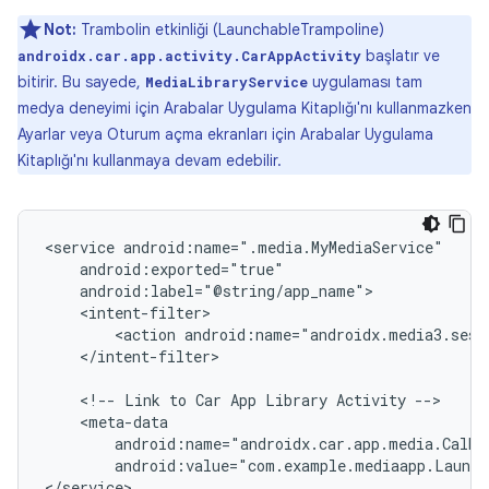
Not:
Trambolin etkinliği (LaunchableTrampoline)
başlatır ve
androidx.car.app.activity.CarAppActivity
bitirir. Bu sayede,
uygulaması tam
MediaLibraryService
medya deneyimi için Arabalar Uygulama Kitaplığı'nı kullanmazken
Ayarlar veya Oturum açma ekranları için Arabalar Uygulama
Kitaplığı'nı kullanmaya devam edebilir.
<service
<action
</intent-filter>

<!--
Link
to
Car
App
Library
Activity
android:name="androidx.car.app.media.CalMe
android:value="com.example.mediaapp.Launch
</service>
