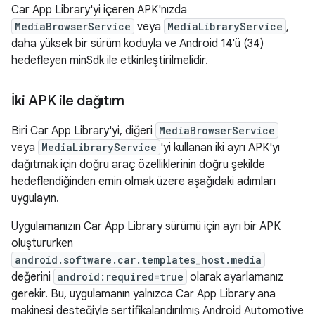
Car App Library'yi içeren APK'nızda
MediaBrowserService
veya
MediaLibraryService
,
daha yüksek bir sürüm koduyla ve Android 14'ü (34)
hedefleyen minSdk ile etkinleştirilmelidir.
İki APK ile dağıtım
Biri Car App Library'yi, diğeri
MediaBrowserService
veya
MediaLibraryService
'yi kullanan iki ayrı APK'yı
dağıtmak için doğru araç özelliklerinin doğru şekilde
hedeflendiğinden emin olmak üzere aşağıdaki adımları
uygulayın.
Uygulamanızın Car App Library sürümü için ayrı bir APK
oluştururken
android.software.car.templates_host.media
değerini
android:required=true
olarak ayarlamanız
gerekir. Bu, uygulamanın yalnızca Car App Library ana
makinesi desteğiyle sertifikalandırılmış Android Automotive