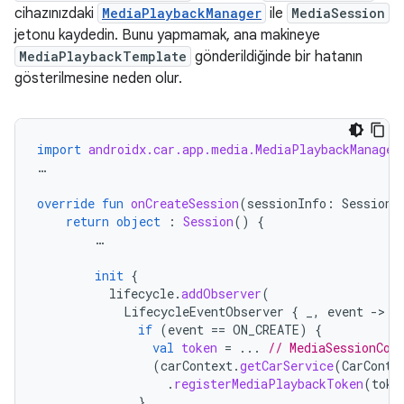
cihazınızdaki
MediaPlaybackManager
ile
MediaSession
jetonu kaydedin. Bunu yapmamak, ana makineye
MediaPlaybackTemplate
gönderildiğinde bir hatanın
gösterilmesine neden olur.
import
androidx.car.app.media.MediaPlaybackManager
…
override
fun
onCreateSession
(
sessionInfo
:
SessionI
return
object
:
Session
()
{
…
init
{
lifecycle
.
addObserver
(
LifecycleEventObserver
{
_
,
event
-
if
(
event
==
ON_CREATE
)
{
val
token
=
...
// MediaSessionCom
(
carContext
.
getCarService
(
CarConte
.
registerMediaPlaybackToken
(
toke
}