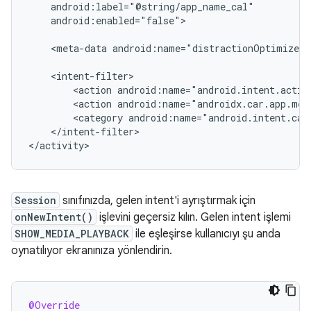
android:enabled="false">

<meta-data
android:name="distractionOptimized"
<action
<action
<category
</intent-filter>

Session
sınıfınızda, gelen intent'i ayrıştırmak için
onNewIntent()
işlevini geçersiz kılın. Gelen intent işlemi
SHOW_MEDIA_PLAYBACK
ile eşleşirse kullanıcıyı şu anda
oynatılıyor ekranınıza yönlendirin.
@Override