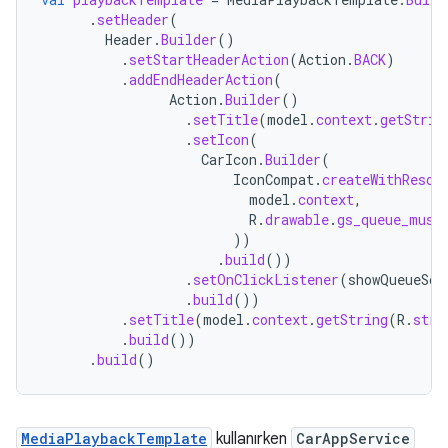
.
setHeader
(
Header
.
Builder
()
.
setStartHeaderAction
(
Action
.
BACK
)
.
addEndHeaderAction
(
Action
.
Builder
()
.
setTitle
(
model
.
context
.
getStrin
.
setIcon
(
CarIcon
.
Builder
(
IconCompat
.
createWithResou
model
.
context
,
R
.
drawable
.
gs_queue_musi
))
.
build
())
.
setOnClickListener
(
showQueueScr
.
build
())
.
setTitle
(
model
.
context
.
getString
(
R
.
stri
.
build
())
.
build
()
MediaPlaybackTemplate
kullanırken
CarAppService