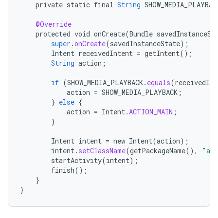
private
static
final
String
SHOW_MEDIA_PLAYBAC
@Override
protected
void
onCreate
(
Bundle
savedInstanceSt
super
.
onCreate
(
savedInstanceState
);
Intent
receivedIntent
=
getIntent
();
String
action
;
if
(
SHOW_MEDIA_PLAYBACK
.
equals
(
receivedInt
action
=
SHOW_MEDIA_PLAYBACK
;
}
else
{
action
=
Intent
.
ACTION_MAIN
;
}
Intent
intent
=
new
Intent
(
action
);
intent
.
setClassName
(
getPackageName
(),
"and
startActivity
(
intent
);
finish
();
}
}