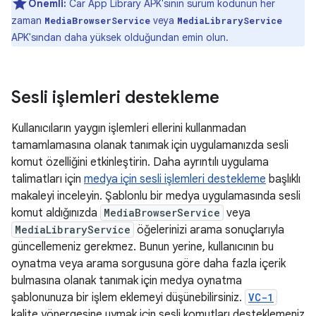
Önemli:
Car App Library APK'sının sürüm kodunun her
zaman
veya
MediaBrowserService
MediaLibraryService
APK'sından daha yüksek olduğundan emin olun.
Sesli işlemleri destekleme
Kullanıcıların yaygın işlemleri ellerini kullanmadan
tamamlamasına olanak tanımak için uygulamanızda sesli
komut özelliğini etkinleştirin. Daha ayrıntılı uygulama
talimatları için
medya için sesli işlemleri destekleme
başlıklı
makaleyi inceleyin. Şablonlu bir medya uygulamasında sesli
komut aldığınızda
MediaBrowserService
veya
MediaLibraryService
öğelerinizi arama sonuçlarıyla
güncellemeniz gerekmez. Bunun yerine, kullanıcının bu
oynatma veya arama sorgusuna göre daha fazla içerik
bulmasına olanak tanımak için medya oynatma
şablonunuza bir işlem eklemeyi düşünebilirsiniz.
VC-1
kalite yönergesine uymak için sesli komutları desteklemeniz