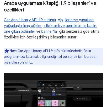
Araba uygulaması kitaplığı 1
.
9 bileşenleri ve
özellikleri
Car App Library API 1.9 sürümü
,
çip
,
ilerleme çubukları
,
yoğunlaştırılmış öğeler
,
etkileşimli ve genişletilmiş başlık
,
öne çıkan bölümler
ve
banner'lar
gibi benzersiz göz atma
özellikleri için özelleştirilmiş bileşenler sunar.
Not:
Car App Library API 1.9 alfa sürümündedir. Beta
programımıza katılmakla ilgilendiğinizi belirtmek için
buradan
bize ulaşabilirsiniz.