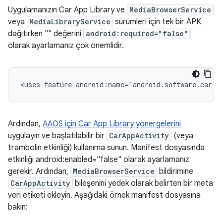
Uygulamanızın Car App Library ve
MediaBrowserService
veya
MediaLibraryService
sürümleri için tek bir APK
dağıtırken "
" değerini
android:required="false"
olarak ayarlamanız çok önemlidir.
<uses-feature
android:name="android.software.car.t
Ardından,
AAOS için Car App Library yönergelerini
uygulayın ve başlatılabilir bir
CarAppActivity
(veya
trambolin etkinliği) kullanıma sunun. Manifest dosyasında
etkinliği android:enabled="false" olarak ayarlamanız
gerekir. Ardından,
MediaBrowserService
bildirimine
CarAppActivity
bileşenini yedek olarak belirten bir meta
veri etiketi ekleyin. Aşağıdaki örnek manifest dosyasına
bakın: