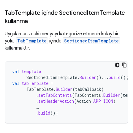
Tab
Template içinde Sectioned
Item
Template
kullanma
Uygulamanızdaki medyayı kategorize etmenin kolay bir
yolu,
TabTemplate
içinde
SectionedItemTemplate
kullanmaktır.
val
template
=
SectionedItemTemplate
.
Builder
()...
build
();
val
tabTemplate
=
TabTemplate
.
Builder
(
tabCallback
)
.
setTabContents
(
TabContents
.
Builder
(
temp
.
setHeaderAction
(
Action
.
APP_ICON
)
…
.
build
();