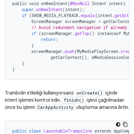
public
void
onNewIntent
(
@NonNull
Intent
intent
)
{
super
.
onNewIntent
(
intent
);
if
(
SHOW_MEDIA_PLAYBACK
.
equals
(
intent
.
getActio
ScreenManager
screenManager
=
getCarContex
// Avoid redundant navigation if already o
if
(
screenManager
.
getTop
()
instanceof
MyMe
return
;
}
screenManager
.
push
(
MyMediaPlayScreen
.
creat
getCarContext
(),
mMediaSessionCont
}
}
Trambolin etkinliği kullanıyorsanız
onCreate()
içinde
intent işlemini kontrol edin.
finish()
işlevi çağrılmadan
önce bu işlemi
CarAppActivity
oluşturma amacına iletin.
public
class
LaunchableTrampoline
extends
AppCompa