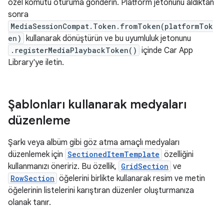
özel komutu oturuma gönderin. Platform jetonunu aldıktan
sonra
MediaSessionCompat.Token.fromToken(platformTok
en)
kullanarak dönüştürün ve bu uyumluluk jetonunu
.registerMediaPlaybackToken()
içinde Car App
Library'ye iletin.
Şablonları kullanarak medyaları
düzenleme
Şarkı veya albüm gibi göz atma amaçlı medyaları
düzenlemek için
SectionedItemTemplate
özelliğini
kullanmanızı öneririz. Bu özellik,
GridSection
ve
RowSection
öğelerini birlikte kullanarak resim ve metin
öğelerinin listelerini karıştıran düzenler oluşturmanıza
olanak tanır.