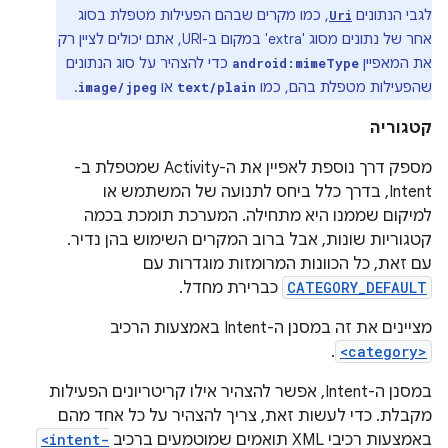
לגבי הנתונים
, כמו מקרים שבהם הפעילות מטפלת בסוג
Uri
אחר של נתונים מסוג 'extra' במקום ב-URI, אתם יכולים לציין רק
את המאפיין
כדי להצהיר על סוג הנתונים
android:mimeType
שהפעילות מטפלת בהם, כמו
או
.
image/jpeg
text/plain
קטגוריה
מספק דרך נוספת לאפיין את ה-Activity שמטפלת ב-
Intent, בדרך כלל ביחס לתנועה של המשתמש או
למיקום שממנו היא מתחילה. המערכת תומכת בכמה
קטגוריות שונות, אבל ברוב המקרים השימוש בהן נדיר.
עם זאת, כל הכוונות המרומזות מוגדרות עם
CATEGORY_DEFAULT
כברירת מחדל.
מציינים את זה במסנן ה-Intent באמצעות הרכיב
.
<category>
במסנן ה-Intent, אפשר להצהיר אילו קריטריונים הפעילות
מקבלת. כדי לעשות זאת, צריך להצהיר על כל אחד מהם
באמצעות רכיבי XML תואמים שמוטמעים ברכיב
<intent-