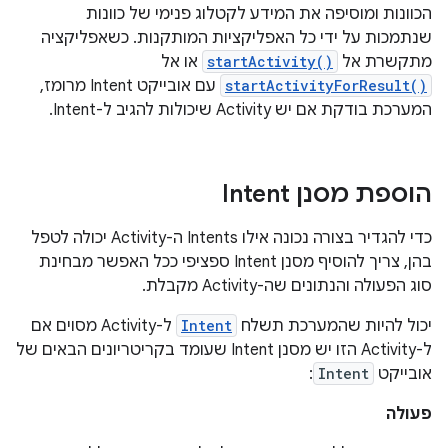
הכוונות ומוסיפה את המידע לקטלוג פנימי של כוונות
שנתמכות על ידי כל האפליקציות המותקנות. כשאפליקציה
מתקשרת אל
startActivity()
או אל
startActivityForResult()
עם אובייקט Intent מרומז,
המערכת בודקת אם יש Activity שיכולות להגיב ל-Intent.
הוספת מסנן Intent
כדי להגדיר בצורה נכונה אילו Intents ה-Activity יכולה לטפל
בהן, צריך להוסיף מסנן Intent ספציפי ככל האפשר מבחינת
סוג הפעולה והנתונים שה-Activity מקבלת.
יכול להיות שהמערכת תשלח
Intent
ל-Activity מסוים אם
ל-Activity הזו יש מסנן Intent שעומד בקריטריונים הבאים של
אובייקט
Intent
:
פעולה