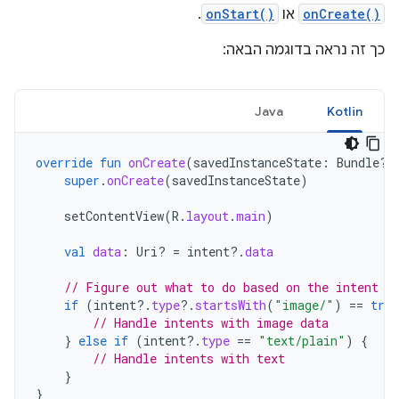
onCreate()
או
onStart()
.
כך זה נראה בדוגמה הבאה:
Java
Kotlin
override
fun
onCreate
(
savedInstanceState
:
Bundle?)
super
.
onCreate
(
savedInstanceState
)
setContentView
(
R
.
layout
.
main
)
val
data
:
Uri? 
=
intent
?.
data
// Figure out what to do based on the intent t
if
(
intent
?.
type
?.
startsWith
(
"image/"
)
==
true
// Handle intents with image data
}
else
if
(
intent
?.
type
==
"text/plain"
)
{
// Handle intents with text
}
}