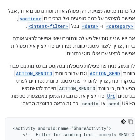
כל כוונת כניסה מציינת רק פעולה אחת וסוג נתונים אחד, אבל
אפשר להצהיר על כמה מופעים של הרכיבים
<action>
,
<category>
ו-
<data>
בכל
<intent-filter>
.
אם יש שני זוגות של פעולה ונתונים שאי אפשר לבצע אותם
ביחד, צריך ליצור מסנני כוונות נפרדים כדי לציין אילו פעולות
אפשר לבצע עם אילו סוגי נתונים.
לדוגמה, נניח שהפעילות מטפלת בטקסט ובתמונות גם עבור
כוונות
ACTION_SEND
וגם עבור כוונות
ACTION_SENDTO
.
במקרה כזה, צריך להגדיר שני מסנני כוונות נפרדים לשתי
הפעולות, כי כוונת
ACTION_SENDTO
חייבת להשתמש
בנתונים
Uri
כדי לציין את כתובת הנמען באמצעות סכימת
ה-URI‏
send
או
sendto
. כך זה נראה בדוגמה הבאה:
<activity
<!--
Filter
for
sending
text;
accepts
SENDTO
a