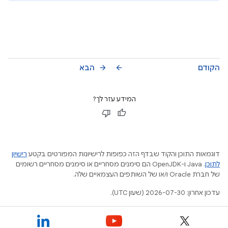
הקודם
הבא
arrow_forward
arrow_back
המידע עזר לך?
דוגמאות התוכן והקוד שבדף הזה כפופות לרישיונות המפורטים בקטע
רישיון
לתוכן
.‏ Java ו-OpenJDK הם סימנים מסחריים או סימנים מסחריים רשומים
של חברת Oracle ו/או של השותפים העצמאיים שלה.
עדכון אחרון: 2026-07-30 (שעון UTC).