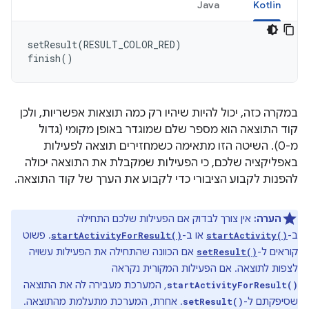
Java
Kotlin
setResult
(
RESULT_COLOR_RED
)
finish
()
במקרה כזה, יכול להיות שיהיו רק כמה תוצאות אפשריות, ולכן
קוד התוצאה הוא מספר שלם שמוגדר באופן מקומי (גדול
מ-0). השיטה הזו מתאימה כשמחזירים תוצאה לפעילות
באפליקציה שלכם, כי הפעילות שמקבלת את התוצאה יכולה
להפנות לקבוע הציבורי כדי לקבוע את הערך של קוד התוצאה.
הערה:
אין צורך לבדוק אם הפעילות שלכם התחילה
ב-
או ב-
. פשוט
startActivityForResult()
startActivity()
קוראים ל-
אם הכוונה שהתחילה את הפעילות עשויה
setResult()
לצפות לתוצאה. אם הפעילות המקורית נקראה
, המערכת מעבירה לה את התוצאה
startActivityForResult()
שסיפקתם ל-
. אחרת, המערכת מתעלמת מהתוצאה.
setResult()