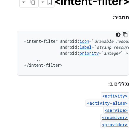
<intent-filter>
תחביר:
<intent-filter
android:
icon
="
drawable
resourc
android:
label
="
string
resource
android:
priority
="
integer
"
...

</intent-filter>
נכללים ב:
<activity>
<activity-alias>
<service>
<receiver>
<provider>