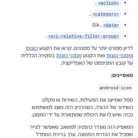
,
<action>
,
<category>
<data>
, וגם
.
<uri-relative-filter-group>
לדיון מפורט יותר על מסננים, קראו את הקטע
כוונות
ומסנני כוונות
ואת הקטע
מסנני כוונות
בסקירה הכללית
על קובץ המניפסט של האפליקציה.
מאפיינים:
android:icon
סמל שמייצג את הפעילות, השירות או מקלט
השידור של ההורה, כשהרכיב הזה מוצג למשתמש
ככזה שיש לו את היכולת שמתוארת על ידי המסנן.
המאפיין הזה מוגדר כהפניה למשאב שאפשר לצייר
שמכיל את הגדרת התמונה. ערך ברירת המחדל