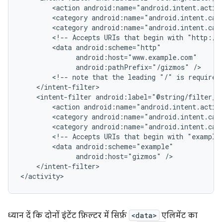
<action
android:name="android.intent.actio
<category
android:name="android.intent.cat
<category
android:name="android.intent.cat
<!--
Accepts
URIs
that
begin
with
"http://
<data
android:pathPrefix="/gizmos"
<!--
note
that
the
leading
"/"
is
required
<intent-filter
<action
android:name="android.intent.actio
<category
android:name="android.intent.cat
<category
android:name="android.intent.cat
<!--
Accepts
URIs
that
begin
with
"example
<data
android:host="gizmos"
</intent-filter>

ध्यान दें कि दोनों इंटेंट फ़िल्टर में सिर्फ़
<data>
एलिमेंट का