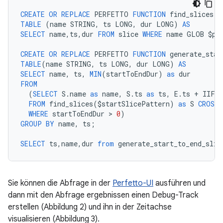
CREATE
OR
REPLACE
PERFETTO
FUNCTION
find_slices
(
p
TABLE
(
name
STRING
,
ts
LONG
,
dur
LONG
)
AS
SELECT
name
,
ts
,
dur
FROM
slice
WHERE
name
GLOB
$
pa
CREATE
OR
REPLACE
PERFETTO
FUNCTION
generate_star
TABLE
(
name
STRING
,
ts
LONG
,
dur
LONG
)
AS
SELECT
name
,
ts
,
MIN
(
startToEndDur
)
as
dur
FROM
(
SELECT
S
.
name
as
name
,
S
.
ts
as
ts
,
E
.
ts
+
IIF
(
FROM
find_slices
(
$
startSlicePattern
)
as
S
CROSS
WHERE
startToEndDur
 > 
0
)
GROUP
BY
name
,
ts
;
SELECT
ts
,
name
,
dur
from
generate_start_to_end_slic
Sie können die Abfrage in der
Perfetto-UI
ausführen und
dann mit den Abfrage ergebnissen einen Debug-Track
erstellen (Abbildung 2) und ihn in der Zeitachse
visualisieren (Abbildung 3).