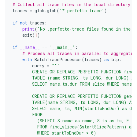
# Collect all trace files in the local directory
traces
=
glob
.
glob
(
'*.perfetto-trace'
)
if
not
traces
:
print
(
"No .perfetto-trace files found in the c
exit
(
1
)
if
__name__
==
'__main__'
:
# Process all traces in parallel to aggregate 
with
BatchTraceProcessor
(
traces
)
as
btp
:
query
=
"""
        CREATE OR REPLACE PERFETTO FUNCTION find_
        TABLE (name STRING, ts LONG, dur LONG) AS
        SELECT name,ts,dur FROM slice WHERE name 
        CREATE OR REPLACE PERFETTO FUNCTION gener
        TABLE(name STRING, ts LONG, dur LONG) AS
        SELECT name, ts, MIN(startToEndDur) as dur
        FROM
          (SELECT S.name as name, S.ts as ts, E.ts
          FROM find_slices($startSlicePattern) as 
          WHERE startToEndDur > 0)