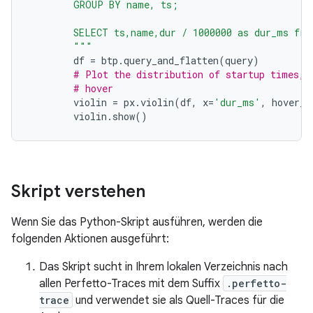
        GROUP BY name, ts;
        SELECT ts,name,dur / 1000000 as dur_ms fro
        """
df
=
btp
.
query_and_flatten
(
query
)
# Plot the distribution of startup times, 
# hover
violin
=
px
.
violin
(
df
,
x
=
'dur_ms'
,
hover_d
violin
.
show
()
Skript verstehen
Wenn Sie das Python-Skript ausführen, werden die
folgenden Aktionen ausgeführt:
Das Skript sucht in Ihrem lokalen Verzeichnis nach
allen Perfetto-Traces mit dem Suffix
.perfetto-
trace
und verwendet sie als Quell-Traces für die