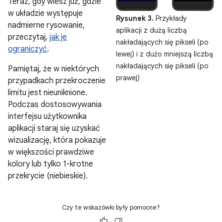
Teraz, gdy wiesz już, gdzie
w układzie występuje
Rysunek 3.
Przykłady
nadmierne rysowanie,
aplikacji z dużą liczbą
przeczytaj,
jak je
nakładających się pikseli (po
ograniczyć
.
lewej) i z dużo mniejszą liczbą
nakładających się pikseli (po
Pamiętaj, że w niektórych
prawej)
przypadkach przekroczenie
limitu jest nieuniknione.
Podczas dostosowywania
interfejsu użytkownika
aplikacji staraj się uzyskać
wizualizację, która pokazuje
w większości prawdziwe
kolory lub tylko 1-krotne
przekrycie (niebieskie).
Czy te wskazówki były pomocne?