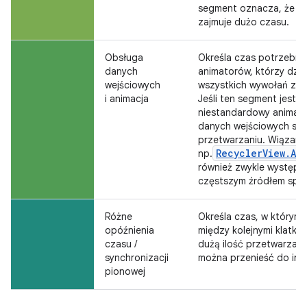
segment oznacza, że pr
zajmuje dużo czasu.
Obsługa
Określa czas potrzebny
danych
animatorów, którzy działa
wejściowych
wszystkich wywołań zwr
i animacja
Jeśli ten segment jest 
niestandardowy animato
danych wejściowych sp
przetwarzaniu. Wiązani
RecyclerView.Ad
np.
również zwykle występuj
częstszym źródłem spow
Różne
Określa czas, w którym 
opóźnienia
między kolejnymi klatka
czasu /
dużą ilość przetwarzania
synchronizacji
można przenieść do inn
pionowej