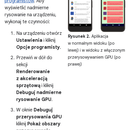
programistów
. Aby
wyświetlić nadmierne
rysowanie na urządzeniu,
wykonaj te czynności:
Na urządzeniu otwórz
Rysunek 2.
Aplikacja
Ustawienia
i kliknij
w normalnym widoku (po
Opcje programisty
.
lewej) i w widoku z włączonym
przerysowywaniem GPU (po
Przewiń w dół do
prawej)
sekcji
Renderowanie
z akceleracją
sprzętową
i kliknij
Debuguj nadmierne
rysowanie GPU
.
W oknie
Debuguj
przerysowania GPU
kliknij
Pokaż obszary