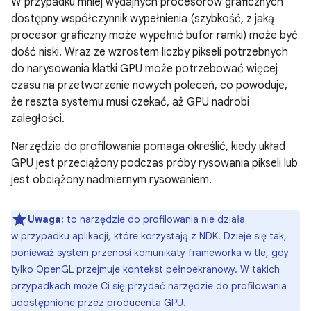
W przypadku mniej wydajnych procesorów graficznych
dostępny współczynnik wypełnienia (szybkość, z jaką
procesor graficzny może wypełnić bufor ramki) może być
dość niski. Wraz ze wzrostem liczby pikseli potrzebnych
do narysowania klatki GPU może potrzebować więcej
czasu na przetworzenie nowych poleceń, co powoduje,
że reszta systemu musi czekać, aż GPU nadrobi
zaległości.
Narzędzie do profilowania pomaga określić, kiedy układ
GPU jest przeciążony podczas próby rysowania pikseli lub
jest obciążony nadmiernym rysowaniem.
Uwaga:
to narzędzie do profilowania nie działa
w przypadku aplikacji, które korzystają z NDK. Dzieje się tak,
ponieważ system przenosi komunikaty frameworka w tle, gdy
tylko OpenGL przejmuje kontekst pełnoekranowy. W takich
przypadkach może Ci się przydać narzędzie do profilowania
udostępnione przez producenta GPU.