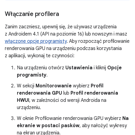
Włączanie profilera
Zanim zaczniesz, upewnij się, że używasz urządzenia
z Androidem 4.1 (API na poziomie 16) lub nowszym i masz
włączone opcje programisty
. Aby rozpocząć profilowanie
renderowania GPU na urządzeniu podczas korzystania
z aplikacji, wykonaj te czynności:
Na urządzeniu otwórz
Ustawienia
i kliknij
Opcje
programisty
.
W sekcji
Monitorowanie
wybierz
Profil
renderowania GPU
lub
Profil renderowania
HWUI
, w zależności od wersji Androida na
urządzeniu.
W oknie Profilowanie renderowania GPU wybierz
Na
ekranie w postaci pasków
, aby nałożyć wykresy
na ekran urządzenia.