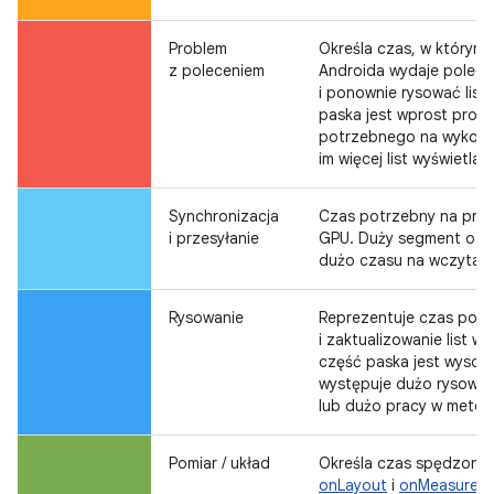
Problem
Określa czas, w którym
z poleceniem
Androida wydaje polec
i ponownie rysować list
paska jest wprost prop
potrzebnego na wykonani
im więcej list wyświetla
Synchronizacja
Czas potrzebny na przes
i przesyłanie
GPU. Duży segment ozna
dużo czasu na wczytanie 
Rysowanie
Reprezentuje czas potr
i zaktualizowanie list wy
część paska jest wysok
występuje dużo rysowa
lub dużo pracy w meto
Pomiar / układ
Określa czas spędzony
onLayout
i
onMeasure
w 