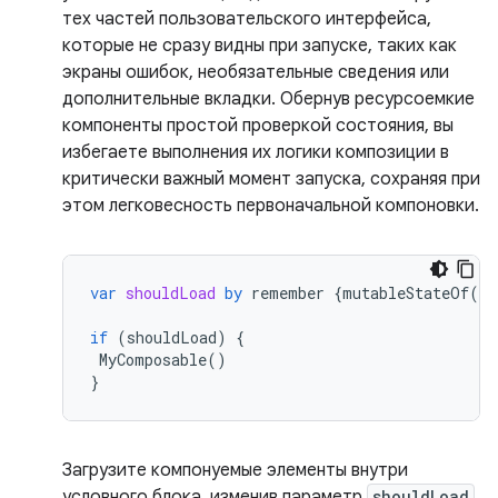
тех частей пользовательского интерфейса,
которые не сразу видны при запуске, таких как
экраны ошибок, необязательные сведения или
дополнительные вкладки. Обернув ресурсоемкие
компоненты простой проверкой состояния, вы
избегаете выполнения их логики композиции в
критически важный момент запуска, сохраняя при
этом легковесность первоначальной компоновки.
var
shouldLoad
by
remember
{
mutableStateOf
(
fa
if
(
shouldLoad
)
{
MyComposable
()
}
Загрузите компонуемые элементы внутри
условного блока, изменив параметр
shouldLoad