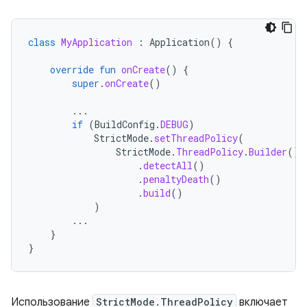
class
MyApplication
:
Application
()
{
override
fun
onCreate
()
{
super
.
onCreate
()
...
if
(
BuildConfig
.
DEBUG
)
StrictMode
.
setThreadPolicy
(
StrictMode
.
ThreadPolicy
.
Builder
()
.
detectAll
()
.
penaltyDeath
()
.
build
()
)
...
}
}
Использование
StrictMode.ThreadPolicy
включает