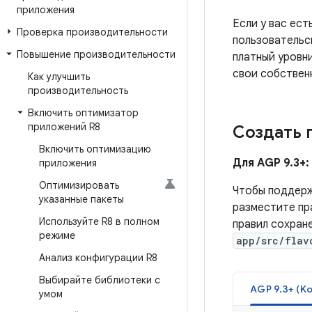
приложения
Если у вас ест
Проверка производительности
пользователь
Повышение производительности
платный уровн
свои собствен
Как улучшить
производительность
Включить оптимизатор
приложений R8
Создать 
Включить оптимизацию
Для AGP 9.3+:
приложения
Оптимизировать
Чтобы поддерж
указанные пакеты
разместите пр
Используйте R8 в полном
правил сохран
режиме
app/src/flav
Анализ конфигурации R8
Выбирайте библиотеки с
AGP 9.3+ (Kot
умом