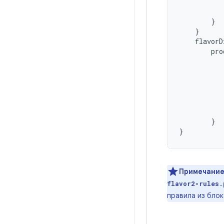
}
}
flavorD
pro
}
}
Примечание
flavor2‑rules.
правила из блока