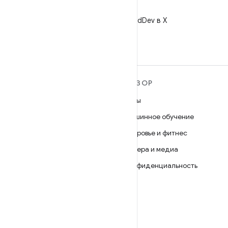
X
Читайте @AndroidDev в X
ПОДРОБНЕЕ ОБ ОС
ОБЗОР
ANDROID
Игры
Android
Машинное обучение
Android for Enterprise
Здоровье и фитнес
Безопасность
Камера и медиа
Исходный код
Конфиденциальность
Новости
5G
Блог
Подкасты