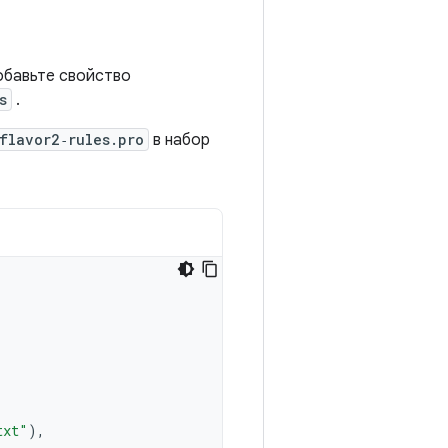
обавьте свойство
s
.
flavor2‑rules.pro
в набор
txt"
),