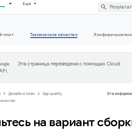
Ещё
й опыт
Техническое качество
Конфиденциально
Эта страница переведена с помощью
Cloud
 API
.
s
Дизайн и план
App quality
Эта информац
качество
ьтесь на вариант сборк