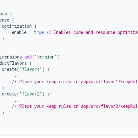
pes
{
ease
{
optimization
{
enable
=
true
// Enables code and resource optimiza
}
imensions
.
add
(
"version"
)
ductFlavors
{
create
(
"flavor1"
)
{
...
// Place your keep rules in app/src/flavor1/keepRul
}
create
(
"flavor2"
)
{
...
// Place your keep rules in app/src/flavor2/keepRul
}