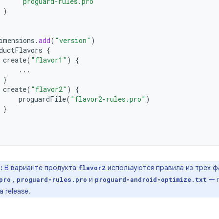
"proguard-rules.pro"
)
imensions
.
add
(
"version"
)
ductFlavors
{
create
(
"flavor1"
)
{
...
}
create
(
"flavor2"
)
{
proguardFile
(
"flavor2-rules.pro"
)
}
:
В варианте продукта
используются правила из трех 
flavor2
,
и
— п
pro
proguard‑rules.pro
proguard‑android‑optimize.txt
 release.