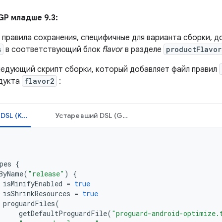
GP младше 9.3:
 правила сохранения, специфичные для варианта сборки, д
s
в соответствующий блок
flavor
в разделе
productFlavor
едующий скрипт сборки, который добавляет файл правил
одукта
flavor2
:
Устаревший DSL (Kotlin)
Устаревший DSL (Groovy)
pes
{
ByName
(
"release"
)
{
isMinifyEnabled
=
true
isShrinkResources
=
true
proguardFiles
(
getDefaultProguardFile
(
"proguard-android-optimize.