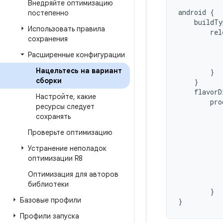
Внедряйте оптимизацию
android
{
постепенно
buildTy
Использовать правила
rel
сохранения
Расширенные конфигурации
Нацельтесь на вариант
}
сборки
}
flavorD
Настройте
,
какие
pro
ресурсы следует
сохранять
Проверьте оптимизацию
Устранение неполадок
оптимизации R8
Оптимизация для авторов
библиотеки
}
Базовые профили
}
Профили запуска