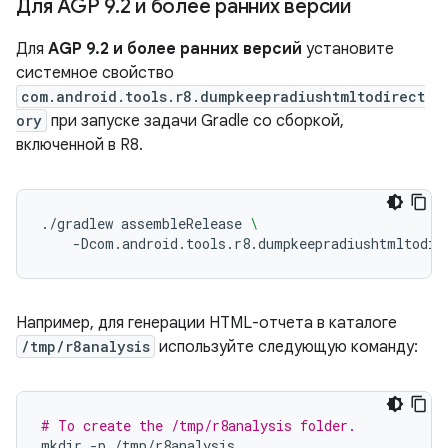
Для AGP 9
.
2 и более ранних версий
Для
AGP 9.2 и более ранних версий
установите
системное свойство
com.android.tools.r8.dumpkeepradiushtmltodirect
ory
при запуске задачи Gradle со сборкой,
включенной в R8.
./gradlew
assembleRelease
\
-Dcom.android.tools.r8.dumpkeepradiushtmltodir
Например, для генерации HTML-отчета в каталоге
/tmp/r8analysis
используйте следующую команду:
# To create the /tmp/r8analysis folder.
mkdir
-p
/tmp/r8analysis
