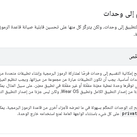
م إلى وحدات
التطبيق إلى وحدات، ولكن يتركّز كل منها على تحسين قابلية صيانة قاعدة الرم
ة.
خّص
ح إمكانية التقسيم إلى وحدات فرصًا لمشاركة الرموز البرمجية وإنشاء تطبيقات متعددة م
ات أساسية. يجب أن تكون التطبيقات عبارة عن مجموعة من ميزاتها، ويجب تنظيم المي
ي توفّرها وحدة نمطية معيّنة مفعَّلة أو غير مفعَّلة في تطبيق معيّن. على سبيل المثال، ي
من إصدار التطبيق الكامل وتطبيق Wear OS، ولكن ليس جزءًا من إصدار التطبيق التجريبي.
ح لك الوحدات التحكّم بسهولة في ما تعرضه لأجزاء أخرى من قاعدة الرموز البرمجية. ي
priva
على كل شيء باستثناء الواجهة العامة لمنع استخدامه خارج الوحدة.