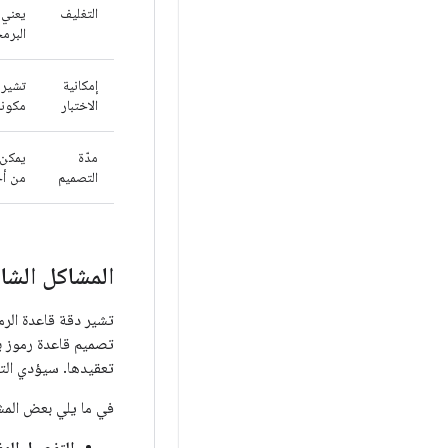
التغليف
يعني 
البرمج
إمكانية
تشير 
الاختبار
مكونا
مدّة
التصميم
من أ
المشاكل الشا
تشير دقة قاعدة الرم
تصميم قاعدة رموز ب
تعقيدها. سيؤدي التح
في ما يلي بعض المشا