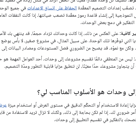
فرط
: تضيف كل وحدة مقدارًا معيّنًا من الحمل الزائد في شكل زيادة في تعقيد عمل
 تصعّب إعدادات التصميم المعقّدة
الحفاظ على اتساق الإعدادات
في جميع الوحدا
النموذجية إلى إنشاء قاعدة رموز معقّدة تصعب صيانتها. إذا كانت النفقات العا
 التفكير في دمج بعض الوحدات.
ير كافية
: على العكس من ذلك، إذا كانت وحداتك تزداد حجمًا، قد ينتهي بك الأمر 
يا التي توفّرها تلك الوحدة. على سبيل المثال، في مشروع صغير، لا بأس بوضع 
 ولكن مع نموّه، قد يصبح من الضروري فصل المستودعات ومصادر البيانات إلى
: ليس من المنطقي دائمًا تقسيم مشروعك إلى وحدات. أحد العوامل المهمة هو حجم
 أن يتجاوز مشروعك حدًا معيّنًا، لن تنطبق مزايا قابلية التطور ومدّة التصميم.
لى وحدات هو الأسلوب المناسب لي؟
زايا إعادة الاستخدام أو التحكّم الدقيق في مستوى العرض أو استخدام ميزة
عرض ا
ر ضروري لك. إذا لم تكن بحاجة إلى ذلك، ولكنك لا تزال تريد الاستفادة من قابلي
ننصحك بالتفكير في تقسيم التطبيق إلى وحدات.