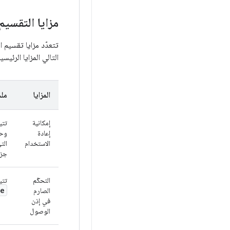
مزايا التقسي
تتعدّد مزايا تقسيم 
التالي المزايا الرئيسي
المزايا
مل
إمكانية
تتي
إعادة
وحد
الاستخدام
الت
جزءًا 
التحكّم
تتي
te
الصارم
في إذن
الوصول