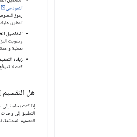
التفصيل الم
النموذجي
.
رموز النصوص 
التطور، عليك
التفاصيل الغ
وتفويت المزا
نمطية واحدة.
زيادة التعقيد
كنت لا تتوقّع
هل التقسيم إ
إذا كنت بحاجة إلى م
التطبيق إلى وحدات أم
التصميم المحسّنة، 