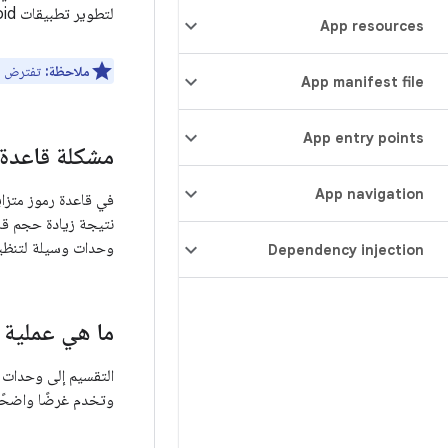
لتطوير تطبيقات Android متعددة الوحدات.
App resources
ملاحظة:
تفترض هذ
App manifest file
App entry points
مشكلة قاعدة ا
App navigation
في قاعدة رموز متزاي
نتيجة زيادة حجم قاع
وحدات وسيلة لتنظيم 
Dependency injection
ما هي عملية 
التقسيم إلى وحدات 
وتخدم غرضًا واضحًا