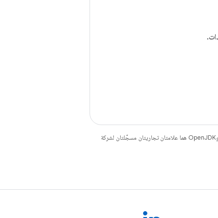
. إنّ Java وOpenJDK هما علامتان تجاريتان مسجَّلتان لشركة