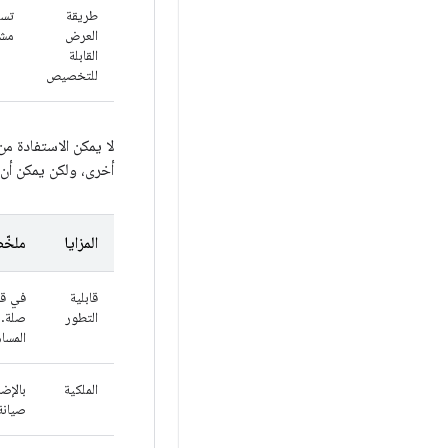
طريقة
تست
العرض
مشر
القابلة
للتخصيص
لا يمكن الاستفادة من
أخرى، ولكن يمكن أن
المزايا
ملخّ
قابلية
في قا
التطور
صلة. 
المساه
الملكية
بالإض
صيانة