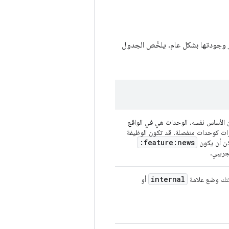
وز وجودتها بشكل عام. يلخّص الجدول
ن الأساس نفسه. الوحدات هي في الواقع
زات كوحدات منفصلة. قد تكون الوظيفة
:feature:news
مكن أن يكون
internal
مكنك وضع علامة
أو