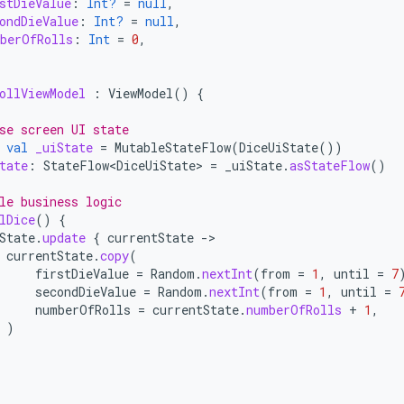
stDieValue
:
Int?
=
null
,
ondDieValue
:
Int?
=
null
,
berOfRolls
:
Int
=
0
,
ollViewModel
:
ViewModel
()
{
se screen UI state
val
_uiState
=
MutableStateFlow
(
DiceUiState
())
tate
:
StateFlow<DiceUiState>
=
_uiState
.
asStateFlow
()
le business logic
lDice
()
{
State
.
update
{
currentState
-
currentState
.
copy
(
firstDieValue
=
Random
.
nextInt
(
from
=
1
,
until
=
7
secondDieValue
=
Random
.
nextInt
(
from
=
1
,
until
=
numberOfRolls
=
currentState
.
numberOfRolls
+
1
,
)