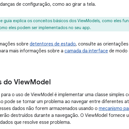
anças de configuração, como ao girar a tela.
e guia explica os conceitos básicos dos ViewModels, como eles f
omo eles podem ser implementados no seu app.
rmações sobre
detentores de estado
, consulte as orientaçõe
ara mais informações sobre a
camada da interface
de modo g
s do View
Model
a para o uso de ViewModel é implementar uma classe simples
sso pode se tornar um problema ao navegar entre diferentes at
 esses dados não forem armazenados usando o
mecanismo par
 serão destruídos durante a navegação. O ViewModel fornece 
 dados que resolve esse problema.