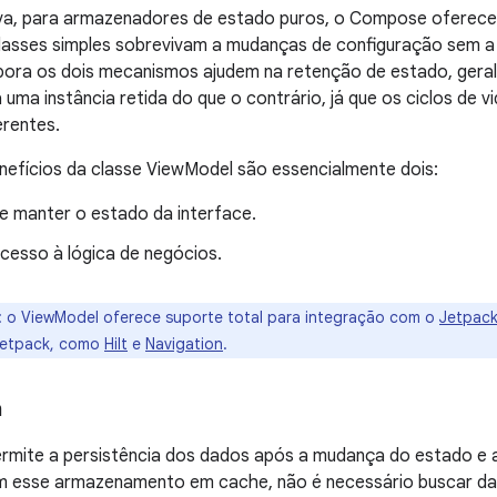
va, para armazenadores de estado puros, o Compose oferec
lasses simples sobrevivam a mudanças de configuração sem a 
ora os dois mecanismos ajudem na retenção de estado, geral
uma instância retida do que o contrário, já que os ciclos de
erentes.
enefícios da classe ViewModel são essencialmente dois:
te manter o estado da interface.
cesso à lógica de negócios.
:
o ViewModel oferece suporte total para integração com o
Jetpac
Jetpack, como
Hilt
e
Navigation
.
a
rmite a persistência dos dados após a mudança do estado e a
 esse armazenamento em cache, não é necessário buscar d