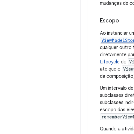
mudanças de co
Escopo
Ao instanciar u
ViewModelSto
qualquer outro 
diretamente pa
Lifecycle
do
V
até que o
View
da composição)
Um intervalo de
subclasses dir
subclasses indi
escopo das Vie
rememberView
Quando a ativi