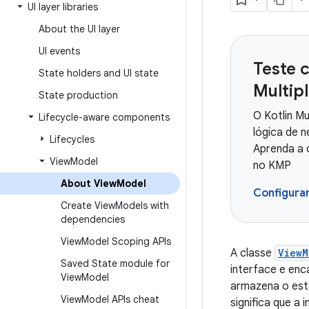
UI layer libraries
About the UI layer
UI events
Teste 
State holders and UI state
Multip
State production
O Kotlin Mu
Lifecycle-aware components
lógica de 
Lifecycles
Aprenda a 
View
Model
no KMP
About View
Model
Configura
Create View
Models with
dependencies
View
Model Scoping APIs
A classe
ViewM
Saved State module for
interface e enc
View
Model
armazena o est
View
Model APIs cheat
significa que a