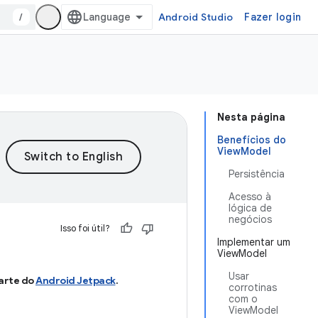
/
Android Studio
Fazer login
Nesta página
Benefícios do
ViewModel
Persistência
Acesso à
lógica de
negócios
Isso foi útil?
Implementar um
ViewModel
Usar
arte do
Android Jetpack
.
corrotinas
com o
ViewModel