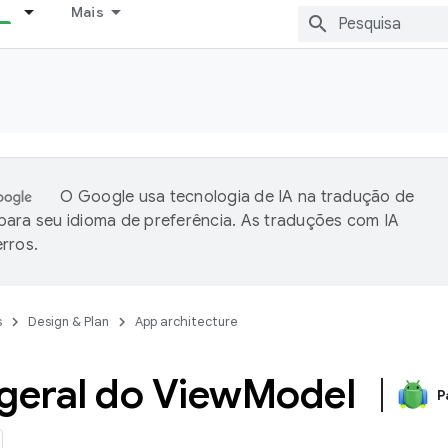
Mais
O Google usa tecnologia de IA na tradução de
ara seu idioma de preferência. As traduções com IA
rros.
s
Design & Plan
App architecture
geral do View
Model
P