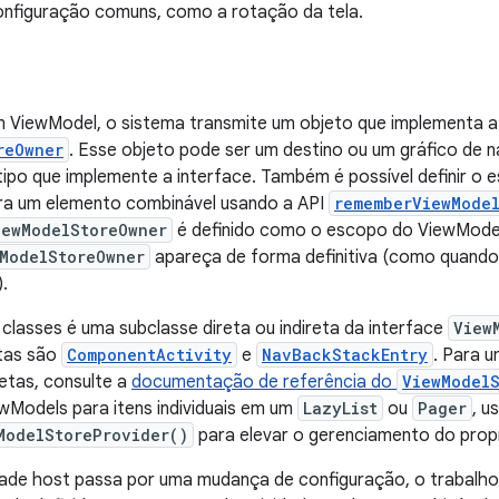
nfiguração comuns, como a rotação da tela.
m ViewModel, o sistema transmite um objeto que implementa a
reOwner
. Esse objeto pode ser um destino ou um gráfico de 
tipo que implemente a interface. Também é possível definir 
ra um elemento combinável usando a API
rememberViewMode
iewModelStoreOwner
é definido como o escopo do ViewMode
ModelStoreOwner
apareça de forma definitiva (como quando 
.
 classes é uma subclasse direta ou indireta da interface
View
etas são
ComponentActivity
e
NavBackStackEntry
. Para u
retas, consulte a
documentação de referência do
ViewModel
wModels para itens individuais em um
LazyList
ou
Pager
, u
ModelStoreProvider()
para elevar o gerenciamento do propr
dade host passa por uma mudança de configuração, o trabalho