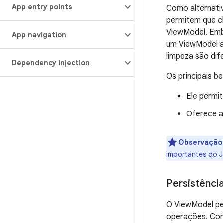
App entry points
Como alternati
permitem que c
ViewModel. Emb
App navigation
um ViewModel a 
limpeza são dif
Dependency injection
Os principais b
Ele permi
Oferece a
Observação
importantes do 
Persistênci
O ViewModel pe
operações. Com