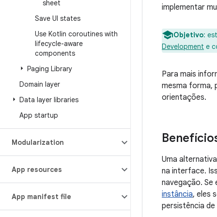
sheet
implementar mud
Save UI states
Use Kotlin coroutines with
Objetivo
:
est
lifecycle-aware
Development
e c
components
Paging Library
Para mais info
Domain layer
mesma forma, p
orientações.
Data layer libraries
App startup
Benefício
Modularization
Uma alternativ
App resources
na interface. I
navegação. Se
instância
, eles
App manifest file
persistência de