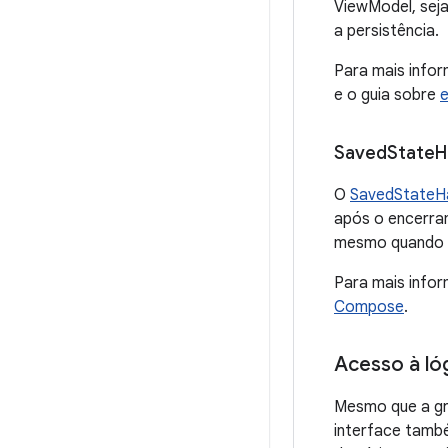
ViewModel, seja
a persistência.
Para mais info
e o guia sobre
e
Saved
State
H
O
SavedStateH
após o encerra
mesmo quando o
Para mais info
Compose
.
Acesso à ló
Mesmo que a gr
interface tamb