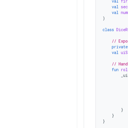
val
fir
val
sec
val
num
)
class
DiceR
// Expo
private
val
uiS
// Hand
fun
rol
_ui
}
}
}