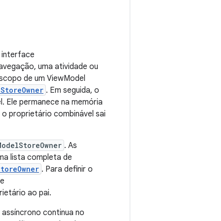
 interface
navegação, uma atividade ou
o escopo de um ViewModel
lStoreOwner
. Em seguida, o
l. Ele permanece na memória
o proprietário combinável sai
ModelStoreOwner
. As
ma lista completa de
StoreOwner
. Para definir o
se
ietário ao pai.
 assíncrono continua no