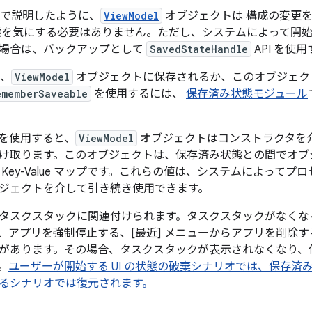
で説明したように、
ViewModel
オブジェクトは 構成の変更
態を気にする必要はありません。ただし、システムによって開
場合は、バックアップとして
SavedStateHandle
API を使
常、
ViewModel
オブジェクトに保存されるか、このオブジェク
ememberSaveable
を使用するには、
保存済み状態モジュール
を使用すると、
ViewModel
オブジェクトはコンストラクタを
け取ります。このオブジェクトは、保存済み状態との間でオブ
Key-Value マップです。これらの値は、システムによって
ジェクトを介して引き続き使用できます。
タスクスタックに関連付けられます。タスクスタックがなくな
、アプリを強制停止する、[最近] メニューからアプリを削除
があります。その場合、タスクスタックが表示されなくなり、
。
ユーザーが開始する UI の状態の破棄シナリオでは、保存済
るシナリオでは復元されます。