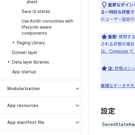
sheet
重要なポイント
Save UI states
る一時的な状態で
のユーザー設定の
Use Kotlin coroutines with
lifecycle-aware
components
重要:
使用する
Paging Library
される状態の場合
は、Compose で
Domain layer
Data layer libraries
注:
状態はシン
App startup
複雑なデータや大
Modularization
App resources
設定
App manifest file
SavedStateHa