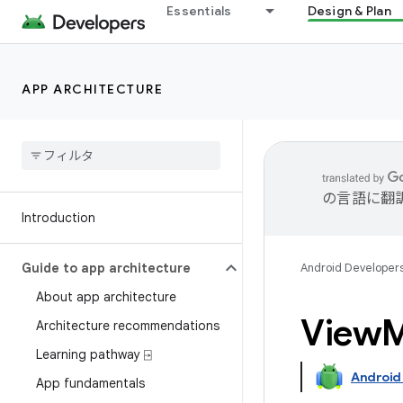
Essentials
Design & Plan
APP ARCHITECTURE
の言語に翻
Introduction
Guide to app architecture
Android Developer
About app architecture
View
Architecture recommendations
Learning pathway ⍈
Android
App fundamentals