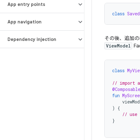
App entry points
class
Saved
App navigation
その後、追加の
Dependency injection
ViewModel
Fa
class
MyVie
// import a
@Composabl
fun
MyScree
viewMod
)
{
// use 
}