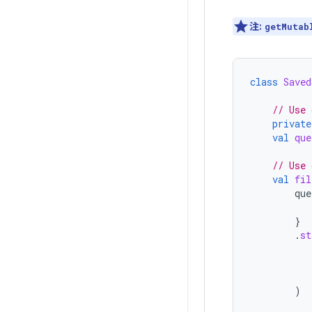
注:
getMutab
class
Saved
// Use 
private
val
que
// Use 
val
fil
que
}
.
st
)