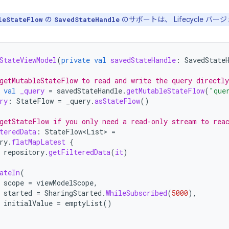
の
のサポートは、 Lifecycle バージョ
leStateFlow
SavedStateHandle
StateViewModel
(
private
val
savedStateHandle
:
SavedState
getMutableStateFlow to read and write the query directly
val
_query
=
savedStateHandle
.
getMutableStateFlow
(
"que
ry
:
StateFlow
=
_query
.
asStateFlow
()
getStateFlow if you only need a read-only stream to rea
teredData
:
StateFlow
<
List
>
=
ry
.
flatMapLatest
{
repository
.
getFilteredData
(
it
)
ateIn
(
scope
=
viewModelScope
,
started
=
SharingStarted
.
WhileSubscribed
(
5000
),
initialValue
=
emptyList
()