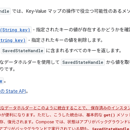
ndle
では、Key-Value マップの操作で役立つ可能性のある
s(String key)
- 指定されたキーの値が存在するかどうかを確
String key)
- 指定されたキーの値を削除します。
-
SavedStateHandle
に含まれるすべてのキーを返します。
なデータホルダーを使用して
SavedStateHandle
から値を取
りです。
w
。
の State API
。
なデータホルダーとこのように統合することで、 保存済みのインスタ
するのが便利になります。ただし、こうした統合は、基本的な
メソッ
get()
存、復元されます。Compose では、状態はアプリがバックグラウン
アプリがバックグラウンドで実行されている間も、
SavedStateHandle