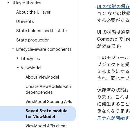
UI layer libraries
UI の状態の保存
About the UI layer
ョン などの状
する必要がある
UI events
State holders and UI state
UI の状態は通
Compose で
r
State production
が必要です。
Lifecycle-aware components
このモジュール
Lifecycles
ブジェクトを受
View
Model
えるようにする 
About View
Model
され、同じオブ
Create View
Models with
保存済み状態は
dependencies
ります。これは
View
Model Scoping APIs
に発生すること
Saved State module
きなくなります
for View
Model
ステムが開始す
View
Model APIs cheat