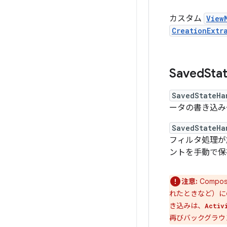
カスタム
View
CreationExtr
Saved
Sta
SavedStateHa
ータの書き込みや
SavedStateHa
フィルタ処理が
ントを手動で保
注意:
Compo
れたときなど）に
き込みは、
Activ
再びバックグラウ