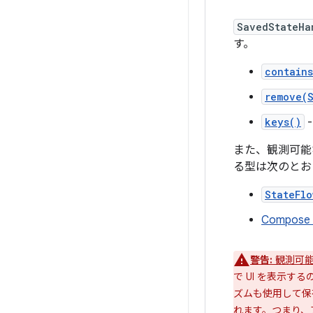
SavedStateHa
す。
contain
remove(
keys()
また、観測可能
る型は次のとお
StateFlo
Compose 
警告:
観測可能
で UI を表示
ズムも使用して保
れます。つまり、