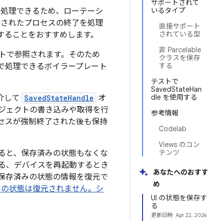
サポートされて
いるタイプ
を処理できるため、ローテーシ
始されたプロセスの終了を処理
直接サポート
されている型
用することをおすすめします。
非 Parcelable
トで参照されます。そのため
クラスを保存
する
で処理できるボイラープレート
テストで
SavedStateHan
dle を使用する
介して
SavedStateHandle
オ
ジェクトの書き込みや取得を行
参考情報
プロセスが強制終了された後も保持
Codelab
Views のコン
テンツ
ると、保存済みの状態もなくな
する、デバイスを再起動するとき
あなたへのおすす
保存済みの状態の情報を復元で
め
みの状態は復元されません。
シ
UI の状態を保存す
る
更新日時:
Apr 22, 2026