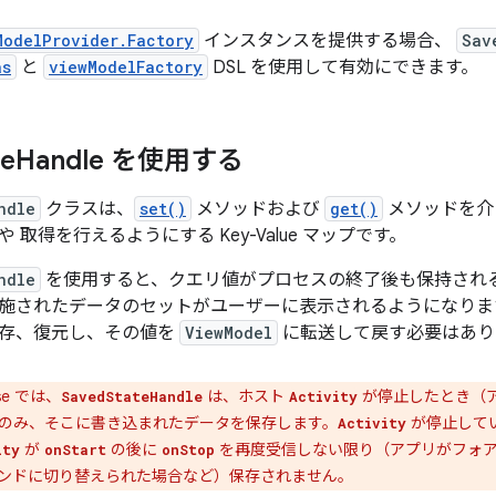
ModelProvider.Factory
インスタンスを提供する場合、
Sav
as
と
viewModelFactory
DSL を使用して有効にできます。
te
Handle を使用する
ndle
クラスは、
set()
メソッドおよび
get()
メソッドを介
 取得を行えるようにする Key-Value マップです。
ndle
を使用すると、クエリ値がプロセスの終了後も保持され
施されたデータのセットがユーザーに表示されるようになりま
存、復元し、その値を
ViewModel
に転送して戻す必要はあり
se では、
は、ホスト
が停止したとき（
SavedStateHandle
Activity
のみ、そこに書き込まれたデータを保存します。
が停止して
Activity
が
の後に
を再度受信しない限り（アプリがフォア
ity
onStart
onStop
ンドに切り替えられた場合など）保存されません。