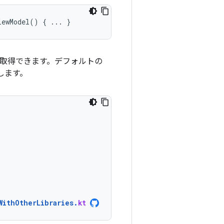
iewModel
()
{
...
}
取得できます。デフォルトの
します。
WithOtherLibraries
.
kt