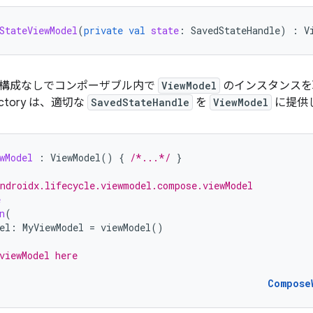
StateViewModel
(
private
val
state
:
SavedStateHandle
)
:
V
構成なしでコンポーザブル内で
ViewModel
のインスタンスを
ctory は、適切な
SavedStateHandle
を
ViewModel
に提供
wModel
:
ViewModel
()
{
/*...*/
}
ndroidx.lifecycle.viewmodel.compose.viewModel
e
n
(
el
:
MyViewModel
=
viewModel
()
viewModel here
Compose