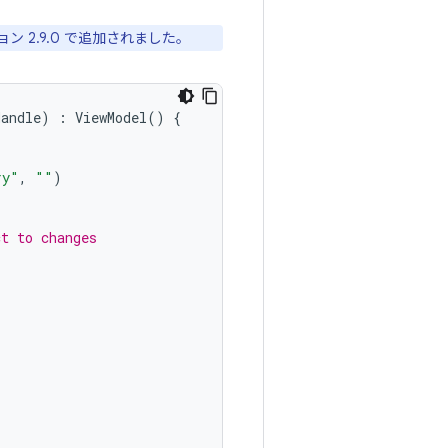
ン 2.9.0
で追加されました。
Handle
)
:
ViewModel
()
{
ry"
,
""
)
ct to changes