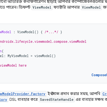
ো অতিরিক্ত কনফিগারেশন ছাড়াই আপনার কম্পোজেবলগুলোর ম
 পেতে পারেন। ডিফল্ট
ViewModel
ফ্যাক্টরি আপনার
ViewModel
জন
wModel
:
ViewModel
()
{
/*...*/
}
ndroidx.lifecycle.viewmodel.compose.viewModel
e
n
(
el
:
MyViewModel
=
viewModel
()
viewModel here
Compose
wModelProvider.Factory
ইনস্ট্যান্স প্রদান করার সময়, আপনি
Cr
tory
DSL ব্যবহার করে
SavedStateHandle
এর ব্যবহার সক্ষম 