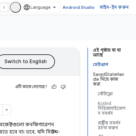
/
Android Studio
সাইন-ইন করুন
এই পৃষ্ঠায় যা যা
আছে
সেটআপ
SavedStateHan
dle নিয়ে কাজ
করা
এটি কাজে লেগেছে?
স্টেটফ্লো
KotlinX
সিরিয়ালাইজেশ
ন সমর্থন
রাষ্ট্রীয় সমর্থন
জেক্টগুলো কনফিগারেশন
রচনা করুন
রতে হবে না। তবে, যদি সিস্টেম-