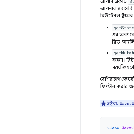
আপনি একটি
S
আপনার সরাসরি ম
মিউটেবল স্ট্রিমে
getState
এর অন্য ক
রিড-অনলি 
getMutab
করুন। রিটা
স্বয়ংক্রি
বেশিরভাগ ক্ষেত
ফিল্টার করার জ
দ্রষ্টব্য:
SavedS
class
Saved