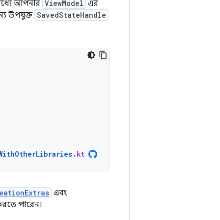
ধ্যে আপনার
ViewModel
এর
্য উপযুক্ত
SavedStateHandle
WithOtherLibraries
.
kt
eationExtras
এবং
করতে পারেন।