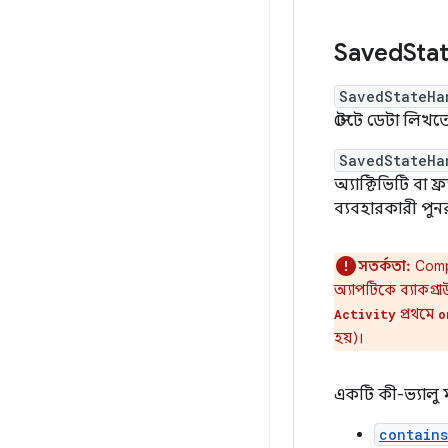
Saved
Sta
SavedStateHa
স্টেটে ডেটা লিখ
SavedStateHa
অ্যাক্টিভিটি বা ফ
ব্যবহারকারী পুন
সতর্কতা:
Com
অ্যাপটিকে ব্যাকগ্রা
প্রথমে
Activity
o
হয়)।
একটি কী-ভ্যালু
contain