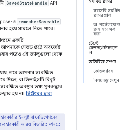
সমর্থিত প্রকার
পনি
SavedStateHandle
API
সরাসরি সমর্থিত
প্রকারগুলি
ompose-এ
rememberSaveable
অ-পার্সেলযোগ্য
ার হয়ে সামলে নিতে পারে।
ক্লাস সংরক্ষণ
করা
মাধ্যমে একটি
টেস্টে
া আপনাকে সেভড স্টেটে অবজেক্ট
সেভডস্টেটহ্যান্ডে
ল
দেওয়ার পরেও এই ভ্যালুগুলো থেকে
অতিরিক্ত সম্পদ
কোডল্যাবস
ুছে যায়, তবে আপনার সংরক্ষিত
য়ে দিলে, বা ডিভাইসটি রিবুট
বিষয়বস্তু দেখুন
সংরক্ষিত অবস্থার তথ্য পুনরুদ্ধার
রুদ্ধার হয় না।
সিস্টেমের দ্বারা
 ব্যবহারকারীর ইনপুট বা নেভিগেশনের
ব্যবহারকারী আরও বিস্তারিত জানতে