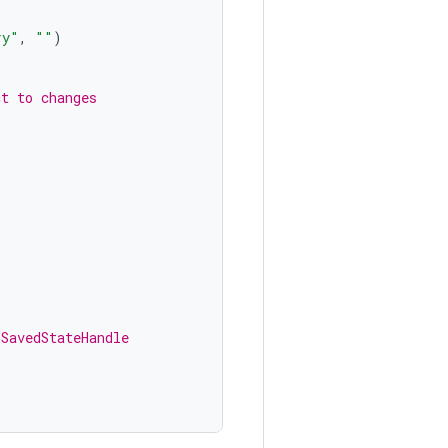
ry"
,
""
)
ct to changes
 SavedStateHandle