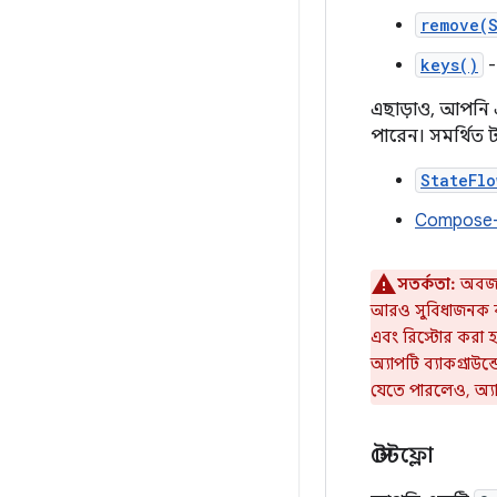
remove(
keys()
এছাড়াও, আপনি 
পারেন। সমর্থিত ট
StateFlo
Compose-
সতর্কতা:
অবজা
আরও সুবিধাজনক ক
এবং রিস্টোর করা হয
অ্যাপটি ব্যাকগ্রাউ
যেতে পারলেও, অ্য
স্টেটফ্লো