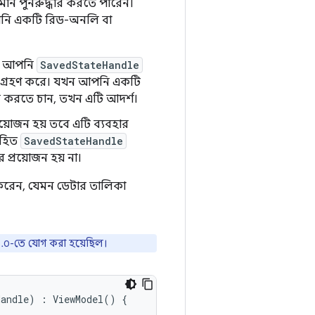
ান পুনরুদ্ধার করতে পারেন।
পনি একটি রিড-অনলি বা
যখন আপনি
SavedStateHandle
ি গ্রহণ করে। যখন আপনি একটি
তর করতে চান, তখন এটি আদর্শ।
য়োজন হয় তবে এটি ব্যবহার
িহিত
SavedStateHandle
 প্রয়োজন হয় না।
করেন, যেমন ডেটার তালিকা
৯.০-তে যোগ করা হয়েছিল।
Handle
)
:
ViewModel
()
{