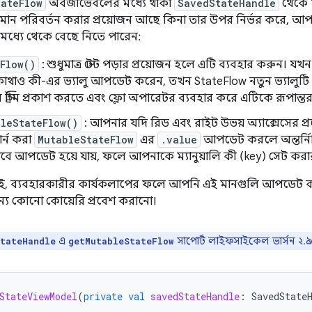
tateFlow
অবজার্ভেবলের মধ্যে থাকা
SavedStateHandle
থেকে ম
ান পরিবর্তন করার প্রয়োজন আছে কিনা তার উপর নির্ভর করে, আ
র মধ্যে থেকে বেছে নিতে পারেন:
Flow()
: শুধুমাত্র স্টেট পড়ার প্রয়োজন হলে এটি ব্যবহার করুন। 
োথাও কী-এর ভ্যালু আপডেট করেন, তখন StateFlow নতুন ভ্যালুট
স্ট্রিম প্রকাশ করতে এবং ফ্লো অপারেটর ব্যবহার করে এটিকে রূপান্
leStateFlow()
: আপনার যদি রিড এবং রাইট উভয় অ্যাক্সেসের প্র
র্ন করা
MutableStateFlow
এর
.value
আপডেট করলে অন্তর্ন
য়ভাবে আপডেট হয়ে যায়, ফলে আপনাকে ম্যানুয়ালি কী (key) সেট করার
্রেই, ব্যবহারকারীর কার্যকলাপের ফলে আপনি এই মানগুলি আপডেট 
ন্য কোনো কোয়েরি প্রবেশ করানো।
এ
সাপোর্ট লাইফসাইকেল ভার্সন ২.
tateHandle
getMutableStateFlow
StateViewModel
(
private
val
savedStateHandle
:
SavedState