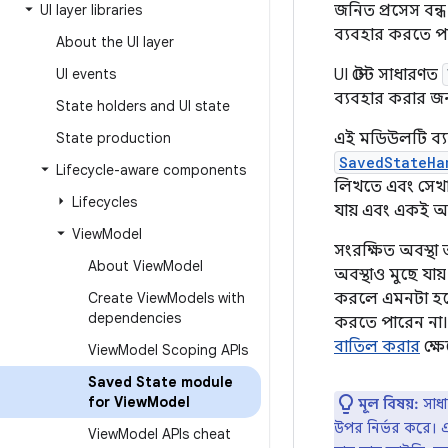
UI layer libraries
জনিত প্রসেস বন্
ব্যবহার করতে প
About the UI layer
UI events
UI স্টেট সাধারণত
ব্যবহার করার জন
State holders and UI state
State production
এই মডিউলটি ব্য
SavedStateHa
Lifecycle-aware components
লিখতে এবং সেখান 
Lifecycles
যায় এবং একই অ
View
Model
সংরক্ষিত অবস্থা 
About View
Model
অবস্থাও মুছে যায
Create View
Models with
করলে এমনটা হতে প
dependencies
করতে পারেন না
বাতিল করার
ক্ষে
View
Model Scoping APIs
Saved State module
for View
Model
মূল বিষয়:
সাধা
উপর নির্ভর করে। 
View
Model APIs cheat