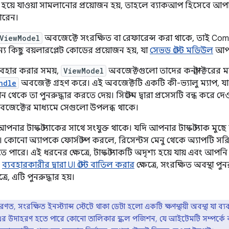
ধ হয়ে যাওয়া সামলানোর প্রয়োজন হয়, তাহলে ব্যাকআপ হিসেবে আ
ারেন।
ViewModel
অবজেক্টে সংরক্ষিত বা রেফারেন্স করা থাকে, তাই C
্য কিছু বয়লারপ্লেট কোডের প্রয়োজন হয়, যা
সেভড স্টেট মডিউল
আপন
বহার করার সময়,
ViewModel
অবজেক্টগুলো তাদের কনস্ট্রাক্টরের 
ndle
অবজেক্ট গ্রহণ করে। এই অবজেক্টটি একটি কী-ভ্যালু ম্যাপ, য
থেকে তা পুনরুদ্ধার করতে দেয়। সিস্টেম দ্বারা প্রসেসটি বন্ধ করে 
বজেক্টের মাধ্যমে সেগুলো উপলব্ধ থাকে।
আপনার টাস্ক স্ট্যাকের সাথে সংযুক্ত থাকে। যদি আপনার টাস্ক স্ট্যাক ম
়। কোনো অ্যাপকে ফোর্স স্টপ করলে, রিসেন্টস মেনু থেকে অ্যাপটি সরি
ারে। এই ধরনের ক্ষেত্রে, টাস্ক স্ট্যাকটি অদৃশ্য হয়ে যায় এবং আপনি 
।
ব্যবহারকারীর দ্বারা UI স্টেট বাতিল করার
ক্ষেত্রে, সংরক্ষিত অবস্থা পুন
ত্রে, এটি পুনরুদ্ধার হয়।
রণত, সংরক্ষিত ইনস্ট্যান্স স্টেটে থাকা ডেটা হলো একটি ক্ষণস্থায়ী অবস্থা যা
এর উদাহরণ হতে পারে কোনো তালিকার স্ক্রল পজিশন, যে আইটেমটি সম্পর্কে 