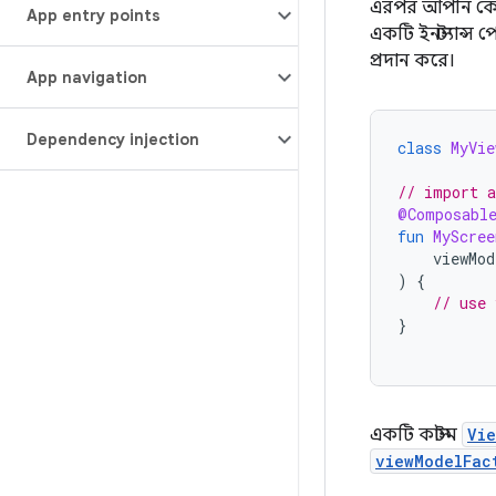
এরপর আপনি কোন
App entry points
একটি ইনস্ট্যান্স
প্রদান করে।
App navigation
Dependency injection
class
MyVie
// import a
@Composabl
fun
MyScree
viewMod
)
{
// use 
}
একটি কাস্টম
Vie
viewModelFac