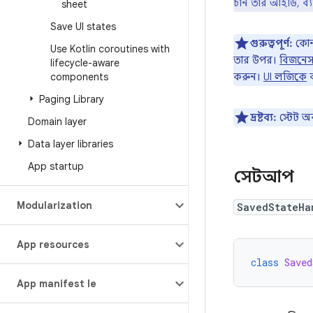
চান তার আইডি, ব্য
sheet
Save UI states
গুরুত্বপূর্ণ:
কোন
Use Kotlin coroutines with
তার উপর।
বিজনে
lifecycle-aware
components
করুন।
UI লজিকে
ব
Paging Library
দ্রষ্টব্য:
স্টেট 
Domain layer
Data layer libraries
App startup
সেটআপ
Modularization
SavedStateHa
App resources
class
Saved
App manifest file