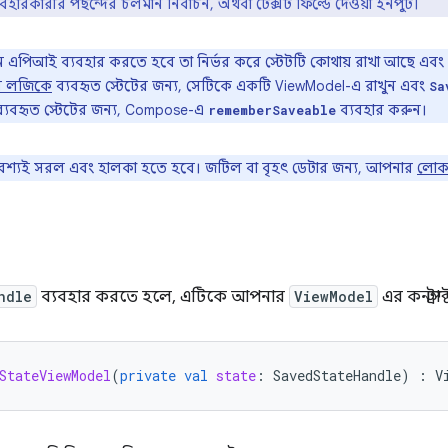
বহারকারীর পছন্দের চলমান নির্বাচন, অথবা টেক্সট ফিল্ডে দেওয়া ইনপুট।
 এপিআই ব্যবহার করতে হবে তা নির্ভর করে স্টেটটি কোথায় রাখা আছে এবং
স লজিকে
ব্যবহৃত স্টেটের জন্য, সেটিকে একটি ViewModel-এ রাখুন এবং
Sa
্যবহৃত স্টেটের জন্য, Compose-এ
ব্যবহার করুন।
rememberSaveable
অবশ্যই সরল এবং হালকা হতে হবে। জটিল বা বৃহৎ ডেটার জন্য, আপনার
লোকা
ndle
ব্যবহার করতে হলে, এটিকে আপনার
ViewModel
এর কনস্ট্র
StateViewModel
(
private
val
state
:
SavedStateHandle
)
:
V