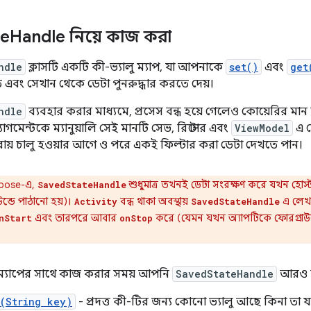
te
Handle নিয়ে কাজ করা
ndle
ক্লাসটি একটি কী-ভ্যালু ম্যাপ, যা আপনাকে
set()
এবং
get
তে এবং সেখান থেকে ডেটা পুনরুদ্ধার করতে দেয়।
ndle
ব্যবহার করার মাধ্যমে, প্রসেস বন্ধ হয়ে গেলেও কোয়েরির মা
্র্যাগমেন্টকে ম্যানুয়ালি সেই মানটি সেভ, রিস্টোর এবং
ViewModel
এ ফ
রায় চালু হওয়ার আগে ও পরে একই ফিল্টার করা ডেটা দেখতে পান।
pose-এ,
শুধুমাত্র তখনই ডেটা সংরক্ষণ করে যখন হোস
SavedStateHandle
উন্ডে পাঠানো হয়)।
বন্ধ থাকা অবস্থায়
এ লেখা 
Activity
SavedStateHandle
এবং তারপরে আবার
করে (যেমন যখন অ্যাপটিকে ফোরগ্রাউন্ড
nStart
onStop
 ম্যাপের সাথে কাজ করার সময় আপনি
SavedStateHandle
আরও ক
s(String key)
- প্রদত্ত কী-টির জন্য কোনো ভ্যালু আছে কিনা তা 