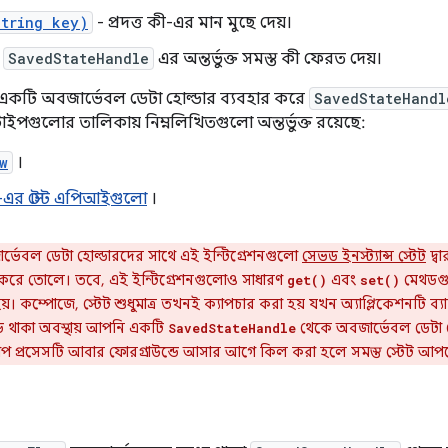
String key)
- প্রদত্ত কী-এর মান মুছে দেয়।
-
SavedStateHandle
এর অন্তর্ভুক্ত সমস্ত কী ফেরত দেয়।
একটি অবজার্ভেবল ডেটা হোল্ডার ব্যবহার করে
SavedStateHandl
াইপগুলোর তালিকায় নিম্নলিখিতগুলো অন্তর্ভুক্ত রয়েছে:
w
।
এর স্টেট এপিআইগুলো
।
র্ভেবল ডেটা হোল্ডারদের সাথে এই ইন্টিগ্রেশনগুলো
সেভড ইনস্ট্যান্স স্টেট
দ্ব
রে তোলে। তবে, এই ইন্টিগ্রেশনগুলোও সাধারণ
এবং
মেথডগু
get()
set()
়। কম্পোজে, স্টেট শুধুমাত্র তখনই ক্যাপচার করা হয় যখন অ্যাপ্লিকেশনটি ব্য
ন্ডে থাকা অবস্থায় আপনি একটি
থেকে অবজার্ভেবল ডেটা 
SavedStateHandle
াপ প্রসেসটি আবার ফোরগ্রাউন্ডে আসার আগে কিল করা হলে সমস্ত স্টেট আপড