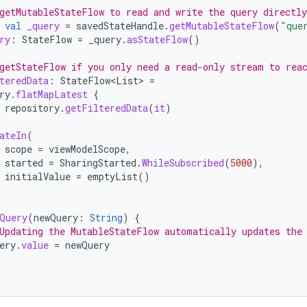
getMutableStateFlow to read and write the query directly
val
_query
=
savedStateHandle
.
getMutableStateFlow
(
"que
ry
:
StateFlow
=
_query
.
asStateFlow
()
getStateFlow if you only need a read-only stream to rea
teredData
:
StateFlow
<
List
>
=
ry
.
flatMapLatest
{
repository
.
getFilteredData
(
it
)
ateIn
(
scope
=
viewModelScope
,
started
=
SharingStarted
.
WhileSubscribed
(
5000
),
initialValue
=
emptyList
()
Query
(
newQuery
:
String
)
{
Updating the MutableStateFlow automatically updates the
ery
.
value
=
newQuery