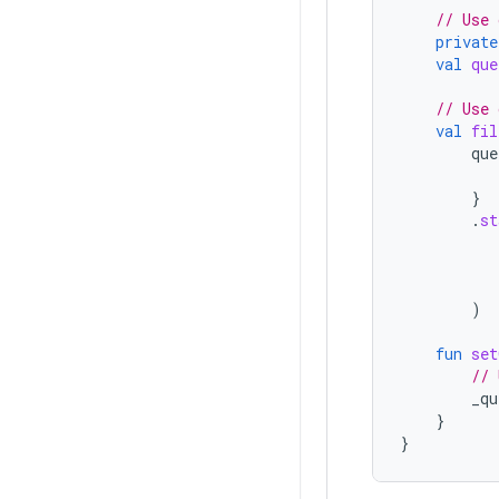
// Use 
private
val
que
// Use 
val
fil
que
}
.
st
)
fun
set
// 
_qu
}
}