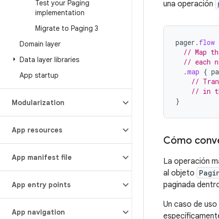
Test your Paging
una operación
implementation
Migrate to Paging 3
pager
.
flow
Domain layer
// Map th
Data layer libraries
// each n
.
map
{
pa
App startup
// Tran
// in t
}
Modularization
App resources
Cómo conve
App manifest file
La operación má
al objeto
Pagi
paginada dentr
App entry points
Un caso de uso
App navigation
específicamente