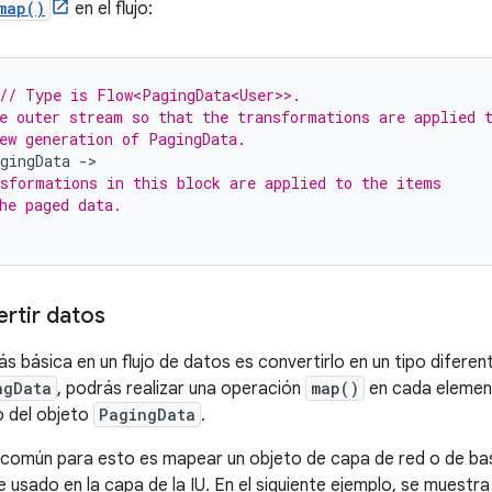
map()
en el flujo:
// Type is Flow<PagingData<User>>.
e outer stream so that the transformations are applied 
ew generation of PagingData.
gingData
-
sformations in this block are applied to the items
he paged data.
rtir datos
s básica en un flujo de datos es convertirlo en un tipo difere
ngData
, podrás realizar una operación
map()
en cada elemento
o del objeto
PagingData
.
 común para esto es mapear un objeto de capa de red o de ba
 usado en la capa de la IU. En el siguiente ejemplo, se muestr