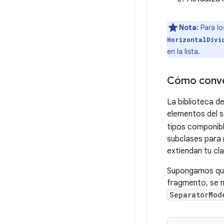
Nota:
Para lo
HorizontalDivi
en la lista.
Cómo conver
La biblioteca de
elementos del s
tipos componibl
subclases para 
extiendan tu cla
Supongamos que
fragmento, se m
SeparatorMod