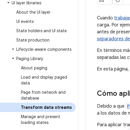
UI layer libraries
About the UI layer
Cuando
trabaja
UI events
carga. Por ejemp
State holders and UI state
antes de presen
separadores de 
State production
Lifecycle-aware components
En términos más
separadas las c
Paging Library
About paging
En esta página
Load and display paged
data
Cómo apli
Page from network and
database
Debido a que
P
Transform data streams
a los datos de 
Manage and present
loading states
Para aplicar t