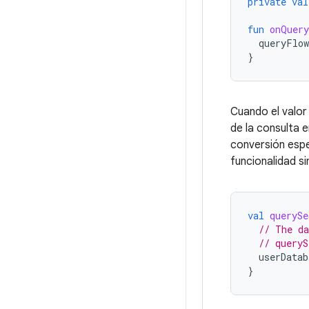
private
val
fun
onQuery
queryFlow
}
Cuando el valor 
de la consulta e
conversión espe
funcionalidad sim
val
querySe
// The da
// queryS
userDatab
}