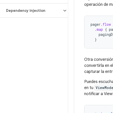
operación de m
Dependency injection
pager
.
flow
.
map
{
pa
pagingD
}
Otra conversión
convertirla en e
capturar la entr
Puedes escuchar
en tu
ViewMod
notificar a View