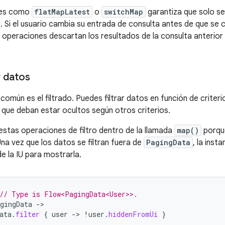
nes como
flatMapLatest
o
switchMap
garantiza que solo s
IU. Si el usuario cambia su entrada de consulta antes de que se
 operaciones descartan los resultados de la consulta anterior 
r datos
omún es el filtrado. Puedes filtrar datos en función de criteri
e que deban estar ocultos según otros criterios.
stas operaciones de filtro dentro de la llamada
map()
porque
Una vez que los datos se filtran fuera de
PagingData
, la inst
e la IU para mostrarla.
// Type is Flow<PagingData<User>>.
gingData
->
ata
.
filter
{
user
->
!
user
.
hiddenFromUi
}