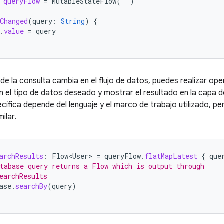
queryFlow
=
MutableStateFlow
(
""
)
Changed
(
query
:
String
)
{
.
value
=
query
de la consulta cambia en el flujo de datos, puedes realizar ope
n el tipo de datos deseado y mostrar el resultado en la capa de
cífica depende del lenguaje y el marco de trabajo utilizado, 
ilar.
archResults
:
Flow<User>
=
queryFlow
.
flatMapLatest
{
que
tabase query returns a Flow which is output through
earchResults
ase
.
searchBy
(
query
)