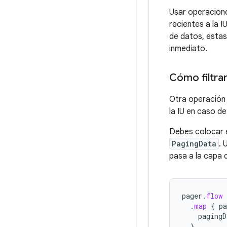
Usar operacio
recientes a la 
de datos, estas
inmediato.
Cómo filtra
Otra operación c
la IU en caso d
Debes colocar e
PagingData
. 
pasa a la capa d
pager
.
flow
.
map
{
pa
pagingD
}