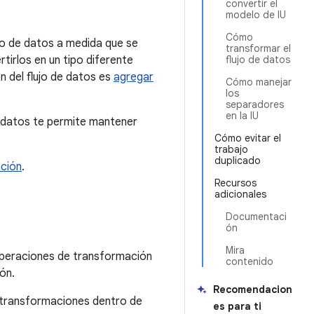
convertir el
modelo de IU
Cómo
jo de datos a medida que se
transformar el
rtirlos en un tipo diferente
flujo de datos
n del flujo de datos es
agregar
Cómo manejar
los
separadores
en la IU
e datos te permite mantener
Cómo evitar el
trabajo
duplicado
ación
.
Recursos
adicionales
Documentaci
ón
Mira
 operaciones de transformación
contenido
ón.
Recomendacion
as transformaciones dentro de
es para ti