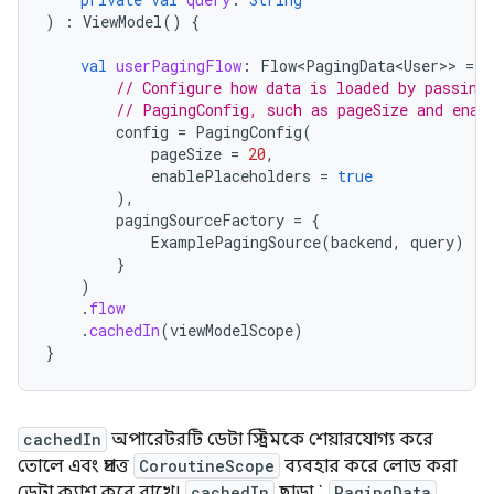
)
:
ViewModel
()
{
val
userPagingFlow
:
Flow<PagingData<User>
>
=
P
// Configure how data is loaded by passing
// PagingConfig, such as pageSize and enab
config
=
PagingConfig
(
pageSize
=
20
,
enablePlaceholders
=
true
),
pagingSourceFactory
=
{
ExamplePagingSource
(
backend
,
query
)
}
)
.
flow
.
cachedIn
(
viewModelScope
)
}
cachedIn
অপারেটরটি ডেটা স্ট্রিমকে শেয়ারযোগ্য করে
তোলে এবং প্রদত্ত
CoroutineScope
ব্যবহার করে লোড করা
ডেটা ক্যাশ করে রাখে।
cachedIn
ছাড়া `
PagingData