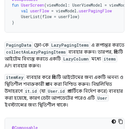
fun
UserScreen
(
viewModel
:
UserViewModel
=
viewMode
val
userFlow
=
viewModel
.
userPagingFlow
UserList
(
flow
=
userFlow
)
}
PagingData
ফ্লো-কে
LazyPagingItems
এ রূপান্তর করতে
collectAsLazyPagingItems
ব্যবহার করুন। তারপর, প্রতিটি
আইটেম বিন্যস্ত করতে একটি
LazyColumn
মধ্যে
items
API ব্যবহার করুন।
itemKey
ব্যবহার করে প্রতিটি আইটেমের জন্য একটি অনন্য ও
স্থিতিশীল শনাক্তকারী প্রদান করা নিশ্চিত করুন। নিম্নলিখিত
উদাহরণে
it.id
(যা
User.id
প্রপার্টিকে নির্দেশ করে) ব্যবহার
করা হয়েছে, কারণ ডেটা আপডেটের পরেও এটি
User
ইনস্ট্যান্সের জন্য স্থিতিশীল থাকে।
@Composable