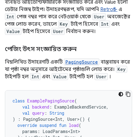
ব্যবহৃত আইডেন্টিফায়ারকে সংজ্ঞায়িত করে এবং Value হলো
ডেটার নিজস্ব টাইপ। উদাহরণস্বরূপ, যদি আপনি
Retrofit-
এ
Int
পেজ নম্বর পাস করে নেটওয়ার্ক থেকে
User
অবজেক্টের
পেজ লোড করেন, তাহলে
Key
টাইপ হিসেবে
Int
এবং
Value
টাইপ হিসেবে
User
নির্বাচন করুন।
পেজিং উৎস সংজ্ঞায়িত করুন
নিম্নলিখিত উদাহরণটি একটি
PagingSource
বাস্তবায়ন করে
যা পৃষ্ঠা নম্বর অনুসারে আইটেমের পৃষ্ঠাগুলি লোড করে।
Key
টাইপটি হল
Int
এবং
Value
টাইপটি হল
User
।
class
ExamplePagingSource
(
val
backend
:
ExampleBackendService
,
val
query
:
String
)
:
PagingSource<Int
,
User
>
()
{
override
suspend
fun
load
(
params
:
LoadParams<Int>