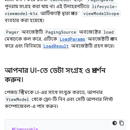
পুনরায় সংগ্রহ করা যায় না। এই উদাহরণটিতে
lifecycle-
viewmodel-ktx
আর্টিফ্যাক্ট দ্বারা প্রদত্ত `
viewModelScope
ব্যবহার করা হয়েছে।
Pager
অবজেক্টটি
PagingSource
অবজেক্টের
load
মেথডকে কল করে, এটিকে
LoadParams
অবজেক্টটি প্রদান
করে এবং বিনিময়ে
LoadResult
অবজেক্টটি গ্রহণ করে।
আপনার UI-তে ডেটা সংগ্রহ ও প্রদর্শন
করুন।
পেজড স্ট্রিমকে UI-এর সাথে সংযুক্ত করতে, আপনার
ViewModel
থেকে ফ্লো-টি নিন এবং সেটি আপনার লিস্ট
কম্পোজেবল-এ পাস করুন।
@Composable