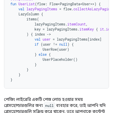
fun
UserList
(
flow
:
Flow<PagingData<User>
>
)
{
val
lazyPagingItems
=
flow
.
collectAsLazyPaging
LazyColumn
{
items
(
lazyPagingItems
.
itemCount
,
key
=
lazyPagingItems
.
itemKey
{
it
.
id
)
{
index
-
val
user
=
lazyPagingItems
[
index
]
if
(
user
!=
null
)
{
UserRow
(
user
)
}
else
{
UserPlaceholder
()
}
}
}
}
পেজিং লাইব্রেরি একটি পেজ লোড হওয়ার সময়
প্লেসহোল্ডারগুলির জন্য
null
ব্যবহার করে, তাই আপনি যদি
প্লেসহোল্ডারগুলি সক্রিয় করে থাকেন, তবে আপনাকে কন্টেন্ট