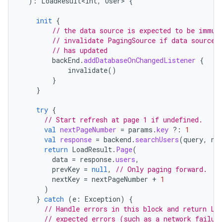
):
LoadResult<Int
,
User
>
{
init
{
// the data source is expected to be immut
// invalidate PagingSource if data source
// has updated
backEnd
.
addDatabaseOnChangedListener
{
invalidate
()
}
}
try
{
// Start refresh at page 1 if undefined.
val
nextPageNumber
=
params
.
key
?:
1
val
response
=
backend
.
searchUsers
(
query
,
ne
return
LoadResult
.
Page
(
data
=
response
.
users
,
prevKey
=
null
,
// Only paging forward.
nextKey
=
nextPageNumber
+
1
)
}
catch
(
e
:
Exception
)
{
// Handle errors in this block and return Lo
// expected errors (such as a network failur