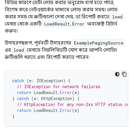
বিভিন্ন কারণে ডেটা লোড করার অনুরোধ ব্যর্থ হতে পারে,
বিশেষ করে নেটওয়ার্কের মাধ্যমে লোড করার সময়। লোড
করার সময় যে ত্রুটিগুলো দেখা দেয়, তা রিপোর্ট করতে
load
মেথড থেকে একটি
LoadResult.Error
অবজেক্ট রিটার্ন
করুন।
উদাহরণস্বরূপ, পূর্ববর্তী উদাহরণের
ExamplePagingSource
এর
load
মেথডে নিম্নলিখিতটি যোগ করে আপনি লোডিং
ত্রুটিগুলি ধরতে এবং রিপোর্ট করতে পারেন:
catch
(
e
:
IOException
)
{
// IOException for network failures.
return
LoadResult
.
Error
(
e
)
}
catch
(
e
:
HttpException
)
{
// HttpException for any non-2xx HTTP status cod
return
LoadResult
.
Error
(
e
)
}