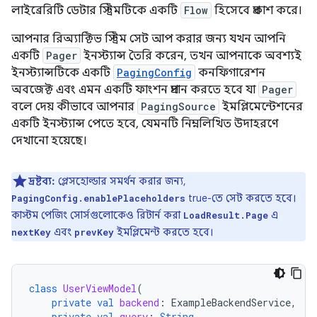
লাইব্রেরিটি ডেটার স্ট্রিমটিকে একটি
Flow
হিসেবে প্রকাশ করে।
আপনার রিঅ্যাক্টিভ স্ট্রিম সেট আপ করার জন্য যখন আপনি
একটি
Pager
ইনস্ট্যান্স তৈরি করেন, তখন আপনাকে অবশ্যই
ইনস্ট্যান্সটিকে একটি
PagingConfig
কনফিগারেশন
অবজেক্ট এবং এমন একটি ফাংশন প্রদান করতে হবে যা
Pager
বলে দেয় কীভাবে আপনার
PagingSource
ইমপ্লিমেন্টেশনের
একটি ইনস্ট্যান্স পেতে হবে, যেমনটি নিম্নলিখিত উদাহরণে
দেখানো হয়েছে।
দ্রষ্টব্য:
প্লেসহোল্ডার সমর্থন করার জন্য,
true-তে সেট করতে হবে।
PagingConfig.enablePlaceholders
কাস্টম পেজিং সোর্সগুলোকেও রিটার্ন করা
এ
LoadResult.Page
এবং
ইমপ্লিমেন্ট করতে হবে।
nextKey
prevKey
class
UserViewModel
(
private
val
backend
:
ExampleBackendService
,
private
val
query
:
String