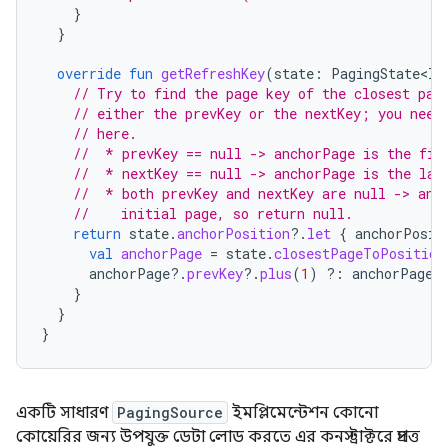
}
}
override
fun
getRefreshKey
(
state
:
PagingState<In
// Try to find the page key of the closest pag
// either the prevKey or the nextKey; you need
// here.
//  * prevKey == null -> anchorPage is the fir
//  * nextKey == null -> anchorPage is the las
//  * both prevKey and nextKey are null -> anc
//    initial page, so return null.
return
state
.
anchorPosition
?.
let
{
anchorPosit
val
anchorPage
=
state
.
closestPageToPosition
anchorPage
?.
prevKey
?.
plus
(
1
)
?:
anchorPage
?
}
}
}
একটি সাধারণ
PagingSource
ইমপ্লিমেন্টেশন কোনো
কোয়েরির জন্য উপযুক্ত ডেটা লোড করতে এর কনস্ট্রাক্টরে প্রদত্ত