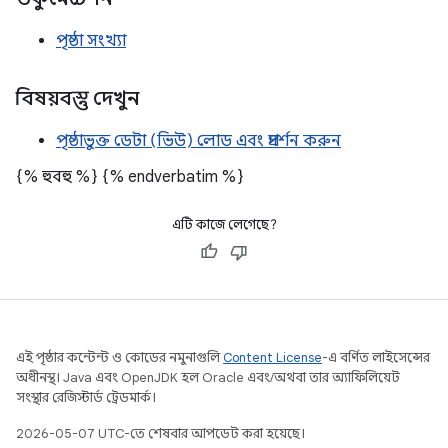
পৃষ্ঠা সংখ্যা
বিষয়বস্তু দেখুন
পৃষ্ঠাভুক্ত ডেটা (ভিউ) লোড এবং প্রদর্শন করুন
{% হুবহু %}
{% endverbatim %}
এটি কাজে লেগেছে?
এই পৃষ্ঠার কন্টেন্ট ও কোডের নমুনাগুলি
Content License
-এ বর্ণিত লাইসেন্সের
অধীনস্থ। Java এবং OpenJDK হল Oracle এবং/অথবা তার অ্যাফিলিয়েট
সংস্থার রেজিস্টার্ড ট্রেডমার্ক।
2026-05-07 UTC-তে শেষবার আপডেট করা হয়েছে।