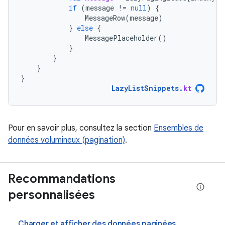
if
(
message
!=
null
)
{
MessageRow
(
message
)
}
else
{
MessagePlaceholder
()
}
}
}
}
LazyListSnippets
.
kt
Pour en savoir plus, consultez la section
Ensembles de
données volumineux (pagination)
.
Recommandations
personnalisées
Charger et afficher des données paginées