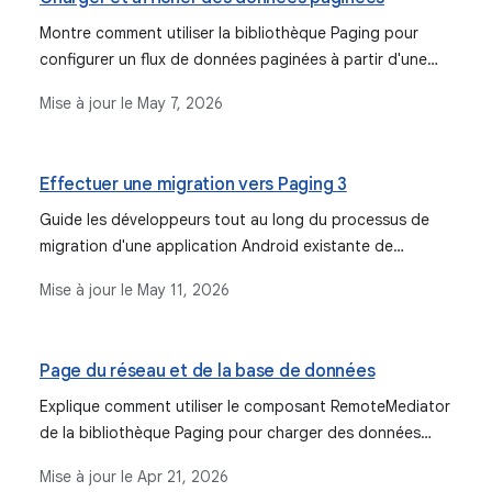
Montre comment utiliser la bibliothèque Paging pour
configurer un flux de données paginées à partir d'une
source de données réseau.
Mise à jour le
May 7, 2026
Effectuer une migration vers Paging 3
Guide les développeurs tout au long du processus de
migration d'une application Android existante de
Paging 2 vers Paging 3, en mettant en évidence les
Mise à jour le
May 11, 2026
nouvelles fonctionnalités et les changements
importants.
Page du réseau et de la base de données
Explique comment utiliser le composant RemoteMediator
de la bibliothèque Paging pour charger des données
paginées à partir d'un réseau dans une base de données
Mise à jour le
Apr 21, 2026
locale, offrant ainsi une expérience utilisateur robuste en