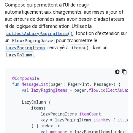
Compose qui permettent à l'UI de réagir
automatiquement aux chargements, aux mises à jour et
aux erreurs de données sans avoir besoin d'adaptateurs
ni de logique de différenciation. Utilisez la
collectAsLazyPagingItems()
fonction d'extension sur
un
Flow<PagingData>
pour transmettre le
LazyPagingItems
renvoyé à
items()
dans un
LazyColumn
.
@Composable
fun
MessageList
(
pager
:
Pager<Int
,
Message
>
)
{
val
lazyPagingItems
=
pager
.
flow
.
collectAsLazy
LazyColumn
{
items
(
lazyPagingItems
.
itemCount
,
key
=
lazyPagingItems
.
itemKey
{
it
.
id
)
{
index
-
val
message
=
lazyPagingItems
[
index
]