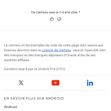
cas de connexion réseau instable ou d'utilisation hors
connexion. Il décrit en détail les étapes d'implémentation
Ce contenu vous a-t-il été utile ?
pour coordonner les charges de données, gérer la
synchronisation des données et gérer les clés à distance
avec Room.
Le contenu et les exemples de code de cette page sont soumis aux
licences décrites dans la
Licence de contenu
. Java et OpenJDK sont
des marques ou des marques déposées d'Oracle et/ou de ses
sociétés affiliées.
Dernière mise à jour le 2026/07/14 (UTC).
EN SAVOIR PLUS SUR ANDROID
Android