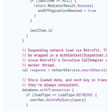
if
(
lastItem
==
null
)
{
return
MediatorResult
.
Success
(
endOfPaginationReached
=
true
)
}
lastItem
.
id
}
}
// Suspending network load via Retrofit. Thi
// be wrapped in a withContext(Dispatcher.IO
// since Retrofit's Coroutine CallAdapter di
// worker thread.
val
response
=
networkService
.
searchUsers
(
qu
// Store loaded data, and next key in transa
// they're always consistent.
database
.
withTransaction
{
if
(
loadType
==
LoadType
.
REFRESH
)
{
userDao
.
deleteByQuery
(
query
)
}