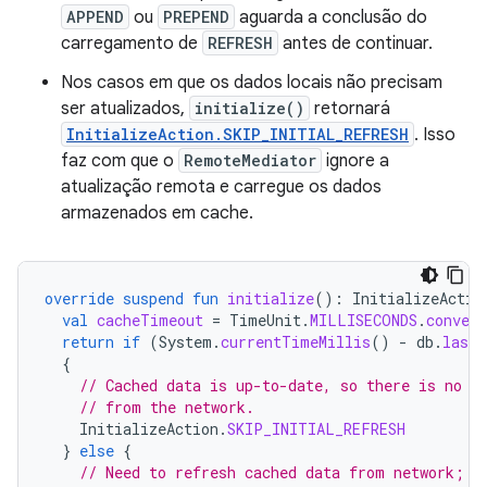
APPEND
ou
PREPEND
aguarda a conclusão do
carregamento de
REFRESH
antes de continuar.
Nos casos em que os dados locais não precisam
ser atualizados,
initialize()
retornará
InitializeAction.SKIP_INITIAL_REFRESH
. Isso
faz com que o
RemoteMediator
ignore a
atualização remota e carregue os dados
armazenados em cache.
override
suspend
fun
initialize
():
InitializeActio
val
cacheTimeout
=
TimeUnit
.
MILLISECONDS
.
convert
return
if
(
System
.
currentTimeMillis
()
-
db
.
lastU
{
// Cached data is up-to-date, so there is no n
// from the network.
InitializeAction
.
SKIP_INITIAL_REFRESH
}
else
{
// Need to refresh cached data from network; r