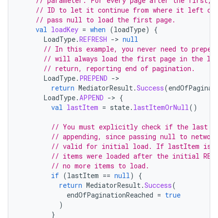
// parameter. For every page after the first, 
// ID to let it continue from where it left of
// pass null to load the first page.
val
loadKey
=
when
(
loadType
)
{
LoadType
.
REFRESH
-
>
null
// In this example, you never need to prepen
// will always load the first page in the li
// return, reporting end of pagination.
LoadType
.
PREPEND
-
return
MediatorResult
.
Success
(
endOfPaginat
LoadType
.
APPEND
-
>
{
val
lastItem
=
state
.
lastItemOrNull
()
// You must explicitly check if the last i
// appending, since passing null to networ
// valid for initial load. If lastItem is 
// items were loaded after the initial REF
// no more items to load.
if
(
lastItem
==
null
)
{
return
MediatorResult
.
Success
(
endOfPaginationReached
=
true
)
}