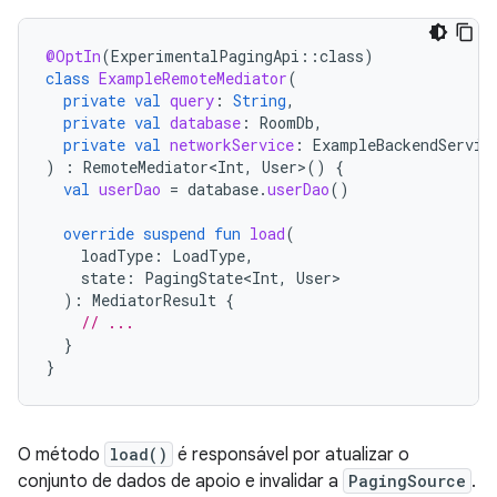
@OptIn
(
ExperimentalPagingApi
::
class
)
class
ExampleRemoteMediator
(
private
val
query
:
String
,
private
val
database
:
RoomDb
,
private
val
networkService
:
ExampleBackendServic
)
:
RemoteMediator<Int
,
User
>
()
{
val
userDao
=
database
.
userDao
()
override
suspend
fun
load
(
loadType
:
LoadType
,
state
:
PagingState<Int
,
User
):
MediatorResult
{
// ...
}
}
O método
load()
é responsável por atualizar o
conjunto de dados de apoio e invalidar a
PagingSource
.