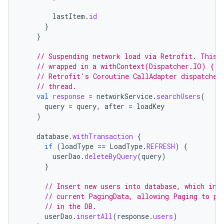
lastItem
.
id
}
}
// Suspending network load via Retrofit. This 
// wrapped in a withContext(Dispatcher.IO) { .
// Retrofit's Coroutine CallAdapter dispatches
// thread.
val
response
=
networkService
.
searchUsers
(
query
=
query
,
after
=
loadKey
)
database
.
withTransaction
{
if
(
loadType
==
LoadType
.
REFRESH
)
{
userDao
.
deleteByQuery
(
query
)
}
// Insert new users into database, which inv
// current PagingData, allowing Paging to pr
// in the DB.
userDao
.
insertAll
(
response
.
users
)