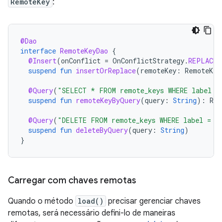
RemoteKey
:
@Dao
interface
RemoteKeyDao
{
@Insert
(
onConflict
=
OnConflictStrategy
.
REPLACE
)
suspend
fun
insertOrReplace
(
remoteKey
:
RemoteKey
@Query
(
"SELECT * FROM remote_keys WHERE label =
suspend
fun
remoteKeyByQuery
(
query
:
String
):
Rem
@Query
(
"DELETE FROM remote_keys WHERE label = :
suspend
fun
deleteByQuery
(
query
:
String
)
}
Carregar com chaves remotas
Quando o método
load()
precisar gerenciar chaves
remotas, será necessário defini-lo de maneiras