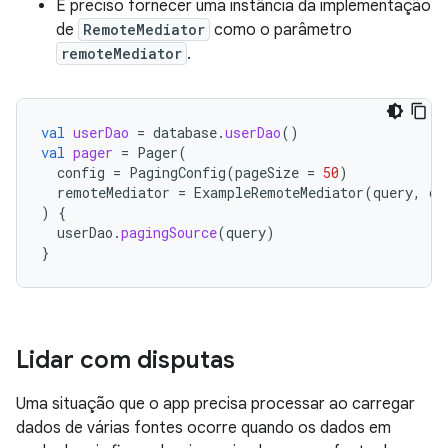
É preciso fornecer uma instância da implementação
de
RemoteMediator
como o parâmetro
remoteMediator
.
val
userDao
=
database
.
userDao
()
val
pager
=
Pager
(
config
=
PagingConfig
(
pageSize
=
50
)
remoteMediator
=
ExampleRemoteMediator
(
query
,
da
)
{
userDao
.
pagingSource
(
query
)
}
Lidar com disputas
Uma situação que o app precisa processar ao carregar
dados de várias fontes ocorre quando os dados em