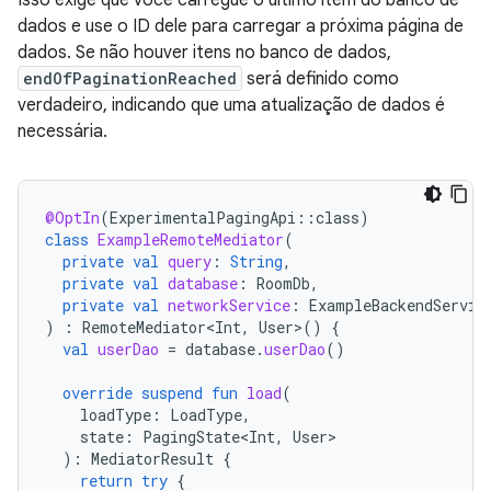
dados e use o ID dele para carregar a próxima página de
dados. Se não houver itens no banco de dados,
endOfPaginationReached
será definido como
verdadeiro, indicando que uma atualização de dados é
necessária.
@OptIn
(
ExperimentalPagingApi
::
class
)
class
ExampleRemoteMediator
(
private
val
query
:
String
,
private
val
database
:
RoomDb
,
private
val
networkService
:
ExampleBackendServic
)
:
RemoteMediator<Int
,
User
>
()
{
val
userDao
=
database
.
userDao
()
override
suspend
fun
load
(
loadType
:
LoadType
,
state
:
PagingState<Int
,
User
):
MediatorResult
{
return
try
{