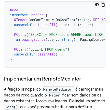
@Dao
interface
UserDao
{
@Insert
(
onConflict
=
OnConflictStrategy
.
REPLACE
)
suspend
fun
insertAll
(
users
:
List<User>
)
@Query
(
"SELECT * FROM users WHERE label LIKE :q
fun
pagingSource
(
query
:
String
):
PagingSource<In
@Query
(
"DELETE FROM users"
)
suspend
fun
clearAll
()
}
Implementar um Remote
Mediator
A função principal do
RemoteMediator
é carregar mais
dados da rede quando o
Pager
ficar sem dados ou os
dados existentes forem invalidados. Ele inclui um método
load()
que você precisa substituir para definir o