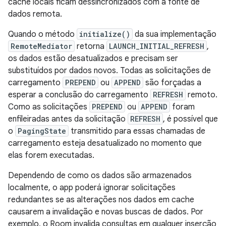
cache locais ficam dessincronizados com a fonte de
dados remota.
Quando o método
initialize()
da sua implementação
RemoteMediator
retorna
LAUNCH_INITIAL_REFRESH
,
os dados estão desatualizados e precisam ser
substituídos por dados novos. Todas as solicitações de
carregamento
PREPEND
ou
APPEND
são forçadas a
esperar a conclusão do carregamento
REFRESH
remoto.
Como as solicitações
PREPEND
ou
APPEND
foram
enfileiradas antes da solicitação
REFRESH
, é possível que
o
PagingState
transmitido para essas chamadas de
carregamento esteja desatualizado no momento que
elas forem executadas.
Dependendo de como os dados são armazenados
localmente, o app poderá ignorar solicitações
redundantes se as alterações nos dados em cache
causarem a invalidação e novas buscas de dados. Por
exemplo, o Room invalida consultas em qualquer inserção