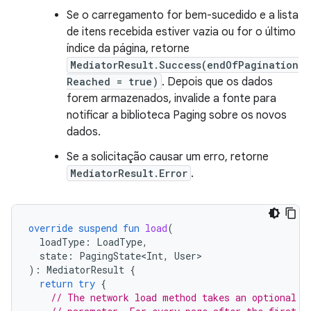
Se o carregamento for bem-sucedido e a lista
de itens recebida estiver vazia ou for o último
índice da página, retorne
MediatorResult.Success(endOfPagination
Reached = true)
. Depois que os dados
forem armazenados, invalide a fonte para
notificar a biblioteca Paging sobre os novos
dados.
Se a solicitação causar um erro, retorne
MediatorResult.Error
.
override
suspend
fun
load
(
loadType
:
LoadType
,
state
:
PagingState<Int
,
User
):
MediatorResult
{
return
try
{
// The network load method takes an optional a