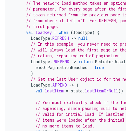
// The network load method takes an optional
// parameter. For every page after the first
// token returned from the previous page to 
// from where it left off. For REFRESH, pass
// first page.
val
loadKey
=
when
(
loadType
)
{
LoadType
.
REFRESH
->
null
// In this example, you never need to prep
// will always load the first page in the 
// return, reporting end of pagination.
LoadType
.
PREPEND
->
return
MediatorResult
.
endOfPaginationReached
=
true
)
// Get the last User object id for the nex
LoadType
.
APPEND
->
{
val
lastItem
=
state
.
lastItemOrNull
()
// You must explicitly check if the last
// appending, since passing null to netw
// valid for initial load. If lastItem i
// items were loaded after the initial R
// no more items to load.