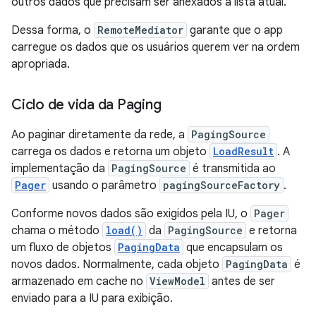
outros dados que precisam ser anexados à lista atual.
Dessa forma, o
RemoteMediator
garante que o app
carregue os dados que os usuários querem ver na ordem
apropriada.
Ciclo de vida da Paging
Ao paginar diretamente da rede, a
PagingSource
carrega os dados e retorna um objeto
LoadResult
. A
implementação da
PagingSource
é transmitida ao
Pager
usando o parâmetro
pagingSourceFactory
.
Conforme novos dados são exigidos pela IU, o
Pager
chama o método
load()
da
PagingSource
e retorna
um fluxo de objetos
PagingData
que encapsulam os
novos dados. Normalmente, cada objeto
PagingData
é
armazenado em cache no
ViewModel
antes de ser
enviado para a IU para exibição.