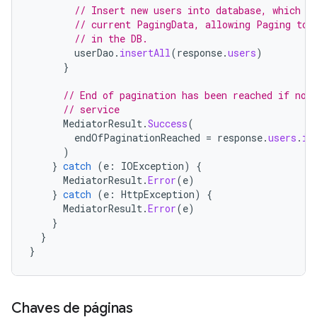
// Insert new users into database, which i
// current PagingData, allowing Paging to 
// in the DB.
userDao
.
insertAll
(
response
.
users
)
}
// End of pagination has been reached if no 
// service
MediatorResult
.
Success
(
endOfPaginationReached
=
response
.
users
.
is
)
}
catch
(
e
:
IOException
)
{
MediatorResult
.
Error
(
e
)
}
catch
(
e
:
HttpException
)
{
MediatorResult
.
Error
(
e
)
}
}
}
Chaves de páginas