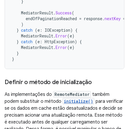
}
MediatorResult
.
Success
(
endOfPaginationReached
=
response
.
nextKey
==
)
}
catch
(
e
:
IOException
)
{
MediatorResult
.
Error
(
e
)
}
catch
(
e
:
HttpException
)
{
MediatorResult
.
Error
(
e
)
}
}
Definir o método de inicialização
As implementações do
RemoteMediator
também
podem substituir o método
initialize()
para verificar
se os dados em cache estão desatualizados e decidir se
precisam acionar uma atualização remota. Esse método
é executado antes de qualquer carregamento ser
realizado. Dessa forma, é possível manipular o banco de