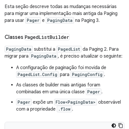
Esta seção descreve todas as mudanças necessárias
para migrar uma implementação mais antiga da Paging
para usar
Pager
e
PagingData
na Paging 3.
Classes
Paged
List
Builder
PagingData
substitui a
PagedList
da Paging 2. Para
migrar para
PagingData
, é preciso atualizar o seguinte:
A configuração de paginação foi movida de
PagedList.Config
para
PagingConfig
.
As classes de builder mais antigas foram
combinadas em uma única classe
Pager
.
Pager
expõe um
Flow<PagingData>
observável
com a propriedade
.flow
.