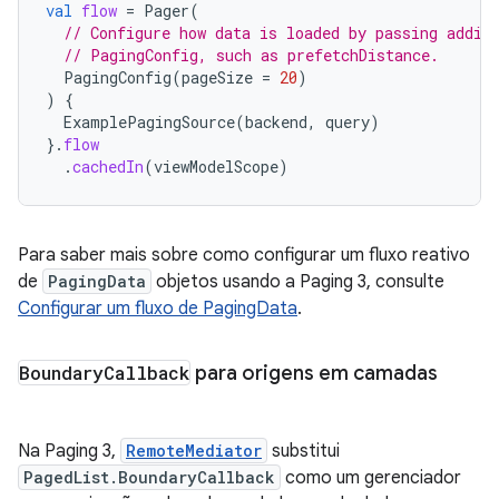
val
flow
=
Pager
(
// Configure how data is loaded by passing addit
// PagingConfig, such as prefetchDistance.
PagingConfig
(
pageSize
=
20
)
)
{
ExamplePagingSource
(
backend
,
query
)
}.
flow
.
cachedIn
(
viewModelScope
)
Para saber mais sobre como configurar um fluxo reativo
de
PagingData
objetos usando a Paging 3, consulte
Configurar um fluxo de PagingData
.
Boundary
Callback
para origens em camadas
Na Paging 3,
RemoteMediator
substitui
PagedList.BoundaryCallback
como um gerenciador