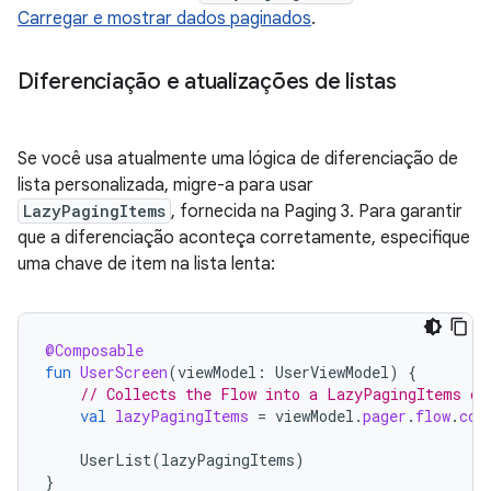
Carregar e mostrar dados paginados
.
Diferenciação e atualizações de listas
Se você usa atualmente uma lógica de diferenciação de
lista personalizada, migre-a para usar
LazyPagingItems
, fornecida na Paging 3. Para garantir
que a diferenciação aconteça corretamente, especifique
uma chave de item na lista lenta:
@Composable
fun
UserScreen
(
viewModel
:
UserViewModel
)
{
// Collects the Flow into a LazyPagingItems ob
val
lazyPagingItems
=
viewModel
.
pager
.
flow
.
col
UserList
(
lazyPagingItems
)
}