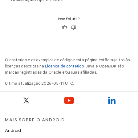
experiência do usuário robusta para condições de rede
não confiáveis ou uso off-line. Ele detalha as etapas de
implementação para coordenar cargas de dados,
Isso foi útil?
processar a sincronização de dados e gerenciar chaves
remotas com o Room.
O conteúdo e os exemplos de código nesta página estão sujeitos às
licenças descritas na
Licença de conteúdo
. Java e OpenJDK são
marcas registradas da Oracle e/ou suas afiliadas.
Última atualização 2026-05-11 UTC.
MAIS SOBRE O ANDROID
Android