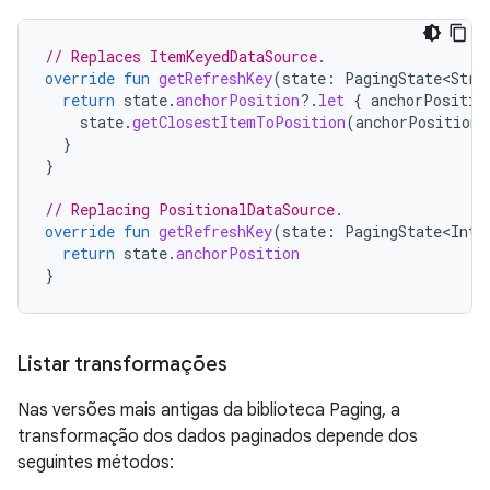
// Replaces ItemKeyedDataSource.
override
fun
getRefreshKey
(
state
:
PagingState<Stri
return
state
.
anchorPosition
?.
let
{
anchorPositio
state
.
getClosestItemToPosition
(
anchorPosition
)
}
}
// Replacing PositionalDataSource.
override
fun
getRefreshKey
(
state
:
PagingState<Int
,
return
state
.
anchorPosition
}
Listar transformações
Nas versões mais antigas da biblioteca Paging, a
transformação dos dados paginados depende dos
seguintes métodos: