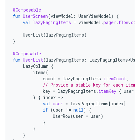
@Composable
fun
UserScreen
(
viewModel
:
UserViewModel
)
{
val
lazyPagingItems
=
viewModel
.
pager
.
flow
.
col
UserList
(
lazyPagingItems
)
}
@Composable
fun
UserList
(
lazyPagingItems
:
LazyPagingItems<Use
LazyColumn
{
items
(
count
=
lazyPagingItems
.
itemCount
,
// Provide a stable key for each item,
key
=
lazyPagingItems
.
itemKey
{
user
-
)
{
index
-
val
user
=
lazyPagingItems
[
index
]
if
(
user
!=
null
)
{
UserRow
(
user
=
user
)
}
}
}