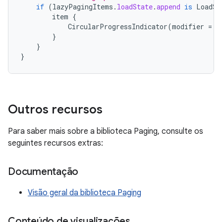
if
(
lazyPagingItems
.
loadState
.
append
is
LoadSt
item
{
CircularProgressIndicator
(
modifier
=
M
}
}
}
Outros recursos
Para saber mais sobre a biblioteca Paging, consulte os
seguintes recursos extras:
Documentação
Visão geral da biblioteca Paging
Conteúdo de visualizações