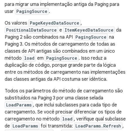
para migrar uma implementação antiga da Paging para
usar
PagingSource
.
Os valores
PageKeyedDataSource
,
PositionalDataSource
e
ItemKeyedDataSource
da
Paging 2 são combinados na API
PagingSource
na
Paging 3. Os métodos de carregamento de todas as
classes de API antigas são combinados em um único
método
load
em
PagingSource
. Isso reduz a
duplicação de código, porque grande parte da lógica
entre os métodos de carregamento nas implementações
das classes antigas da API costuma ser idêntica.
Todos os parâmetros do método de carregamento são
substituídos na Paging 3 por uma classe selada
LoadParams
, que inclui subclasses para cada tipo de
carregamento. Se você precisar diferenciar os tipos de
carregamento no método
load
, verifique qual subclasse
de
LoadParams
foi transmitida:
LoadParams.Refresh
,