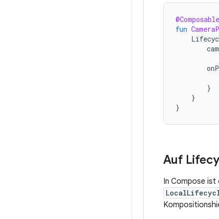
@Composabl
fun
Camera
Lifecyc
cam
onP
}
}
}
Auf Lifec
In Compose ist
LocalLifecyc
Kompositionshie