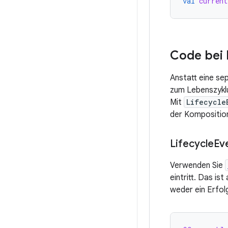
val
current
Code bei 
Anstatt eine sep
zum Lebenszyklu
Mit
Lifecycle
der Komposition 
Lifecycle
Ev
Verwenden Sie
eintritt. Das is
weder ein Erfolg