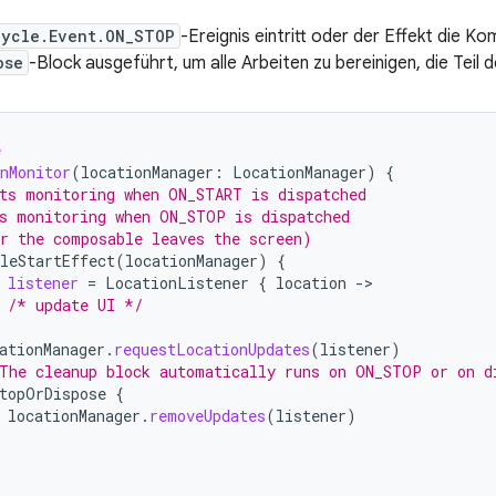
cycle.Event.ON_STOP
-Ereignis eintritt oder der Effekt die Ko
ose
-Block ausgeführt, um alle Arbeiten zu bereinigen, die Teil
e
nMonitor
(
locationManager
:
LocationManager
)
{
ts monitoring when ON_START is dispatched
s monitoring when ON_STOP is dispatched
r the composable leaves the screen)
leStartEffect
(
locationManager
)
{
listener
=
LocationListener
{
location
-
/* update UI */
ationManager
.
requestLocationUpdates
(
listener
)
The cleanup block automatically runs on ON_STOP or on d
topOrDispose
{
locationManager
.
removeUpdates
(
listener
)