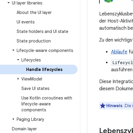
UI layer libraries
About the UI layer
Lebenszyklusbe
der Host-Aktivi
UI events
automatisch ber
State holders and UI state
Zu den wichtigs
State production
Lifecycle-aware components
Abläufe
fü
Lifecycles
Lifecycl
Handle lifecycles
ausführen
View
Model
Diese Integrati
Save UI states
diesem Dokument
Use Kotlin coroutines with
lifecycle-aware
Hinweis
:Die
components
Paging Library
Domain layer
Lebenszyk