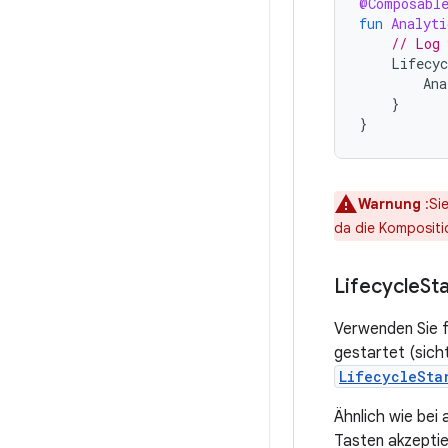
@Composabl
fun
Analyti
// Log 
Lifecyc
Ana
}
}
Warnung
:Si
da die Kompositi
Lifecycle
Sta
Verwenden Sie 
gestartet (sich
LifecycleSta
Ähnlich wie bei
Tasten akzeptie