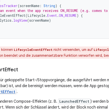
e
csTracker
(
screenName
:
String
)
{
an event when the app receives ON_RESUME (e.g. comes to
leEventEffect
(
Lifecycle
.
Event
.
ON_RESUME
)
{
lytics
.
logView
(
screenName
)
e können
nicht verwenden, um auf
LifecycleEventEffect
Lifecyc
on beendet und die zusammensetzbare Funktion verworfen wird, bev
rt
Effect
für gekoppelte Start-/Stoppvorgänge, die ausgeführt werden 
tbar) ist, und die bereinigt werden müssen, wenn die App gestop
rtEffect
.
 anderen Compose-Effekten (z. B.
LaunchedEffect
) werden b
rt. Wenn sich der Schlüssel ändert, wird der Block noch einmal