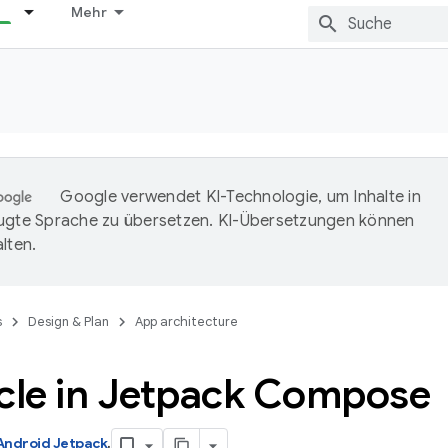
Mehr
Google verwendet KI-Technologie, um Inhalte in
ugte Sprache zu übersetzen. KI-Übersetzungen können
lten.
s
Design & Plan
App architecture
ycle in Jetpack Compos
Android Jetpack
.