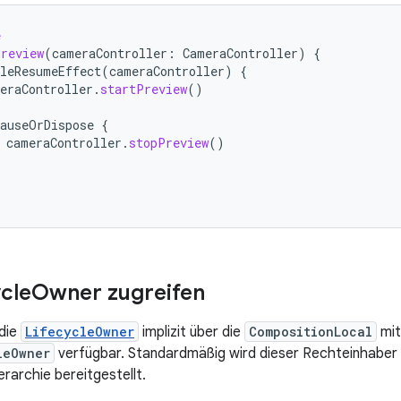
e
Preview
(
cameraController
:
CameraController
)
{
leResumeEffect
(
cameraController
)
{
eraController
.
startPreview
()
auseOrDispose
{
cameraController
.
stopPreview
()
ycle
Owner zugreifen
 die
LifecycleOwner
implizit über die
CompositionLocal
mit
leOwner
verfügbar. Standardmäßig wird dieser Rechteinhabe
rarchie bereitgestellt.