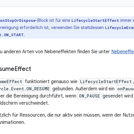
-Block ist für eine
immer e
onStopOrDispose
LifecycleStartEffect
reinigung erforderlich ist, verwenden Sie stattdessen
LifecycleEve
.
t.ON_START
u anderen Arten von Nebeneffekten finden Sie unter
Nebeneffe
sume
Effect
umeEffect
funktioniert genauso wie
LifecycleStartEffect
ycle.Event.ON_RESUME
gebunden. Außerdem wird ein
onPaus
 der die Bereinigung durchführt, wenn
ON_PAUSE
gesendet wird
ldschirm verschwindet.
tzlich für Ressourcen, die nur aktiv sein müssen, wenn der Nutze
nimationen.