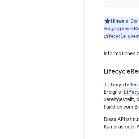
Hinweis
:Der
Vorgang keine Be
Lifecycle.Even
Informationen z
Lifecycle
Re
LifecycleRes
Ereignis
Lifec
bereitgestellt,
Funktion vom Bi
Diese API ist nü
Kameras oder A