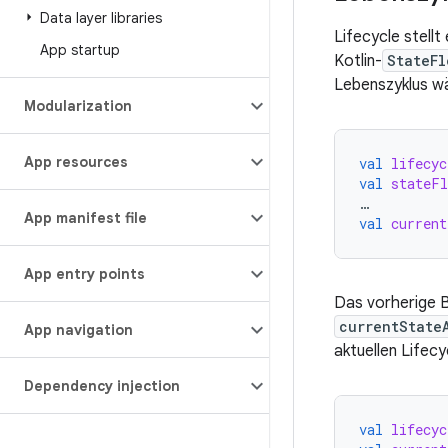
Data layer libraries
Lifecycle stellt
App startup
Kotlin-
StateFl
Lebenszyklus w
Modularization
App resources
val
lifecyc
val
stateFl
…
App manifest file
val
current
App entry points
Das vorherige B
currentState
App navigation
aktuellen Lifecy
Dependency injection
val
lifecyc