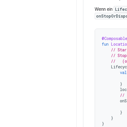
Wenn ein
Life
onStopOrDisp
@Composabl
fun
Locatio
// Star
// Stop
//   (o
Lifecyc
val
}
loc
// 
onS
}
}
}