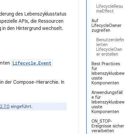
LifecycleResu
meEffect
derung des Lebenszyklusstatus
Auf
spezielle APIs, die Ressourcen
LifecycleOwner
 in den Hintergrund wechselt.
zugreifen
Benutzerdefin
ierten
LifecycleOwn
er erstellen
immten
Lifecycle.Event
Best Practices
für
lebenszyklusbew
usste
in der Compose-Hierarchie. In
Komponenten
Anwendungsfäll
e für
lebenszyklusbew
 2.7.0
eingeführt.
usste
Komponenten
ON_STOP-
Ereignisse sicher
verarbeiten