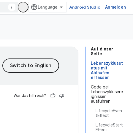
/
Android Studio
Anmelden
Auf dieser
Seite
Lebenszyklusst
atus mit
Abläufen
erfassen
Code bei
Lebenszyklusere
War das hilfreich?
ignissen
ausführen
LifecycleEven
e
tEffect
LifecycleStart
Effect