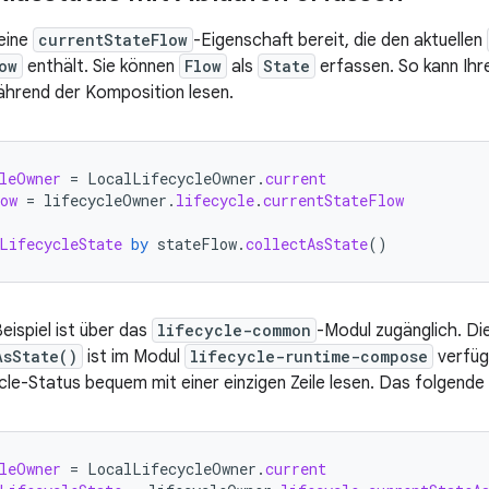
 eine
currentStateFlow
-Eigenschaft bereit, die den aktuellen
ow
enthält. Sie können
Flow
als
State
erfassen. So kann Ih
ährend der Komposition lesen.
leOwner
=
LocalLifecycleOwner
.
current
ow
=
lifecycleOwner
.
lifecycle
.
currentStateFlow
LifecycleState
by
stateFlow
.
collectAsState
()
eispiel ist über das
lifecycle-common
-Modul zugänglich. D
AsState()
ist im Modul
lifecycle-runtime-compose
verfüg
cle-Status bequem mit einer einzigen Zeile lesen. Das folgende 
leOwner
=
LocalLifecycleOwner
.
current