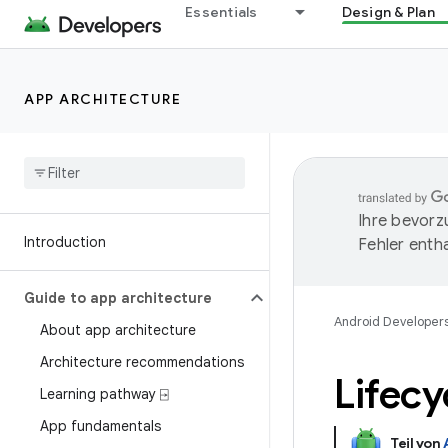
Essentials
Design & Plan
APP ARCHITECTURE
Ihre bevorz
Introduction
Fehler entha
Guide to app architecture
Android Developer
About app architecture
Architecture recommendations
Lifec
Learning pathway ⍈
App fundamentals
Teil von