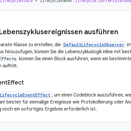
LifecycleState
=
lifecycleOwner
.
lifecycle
.
currentStateA
Lebenszyklusereignissen ausführen
arate Klasse zu erstellen, die
DefaultLifecycleObserver
im
s hinzuzufügen, können Sie die Lebenszykluslogik inline mit bes
Effects
können Sie einen Block ausführen, wenn ein bestimm
auftritt.
ent
Effect
LifecycleEventEffect
, um einen Codeblock auszuführen, we
t am besten für einmalige Ereignisse wie Protokollierung oder A
 noch ein sofortiges Ergebnis erforderlich ist.