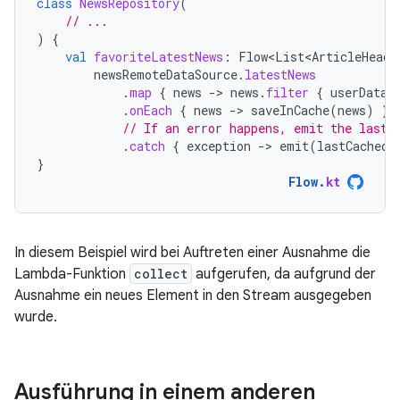
class
NewsRepository
(
// ...
)
{
val
favoriteLatestNews
:
Flow<List<ArticleHeadl
newsRemoteDataSource
.
latestNews
.
map
{
news
-
>
news
.
filter
{
userData
.
.
onEach
{
news
-
>
saveInCache
(
news
)
}
// If an error happens, emit the last 
.
catch
{
exception
-
>
emit
(
lastCachedN
}
Flow
.
kt
In diesem Beispiel wird bei Auftreten einer Ausnahme die
Lambda-Funktion
collect
aufgerufen, da aufgrund der
Ausnahme ein neues Element in den Stream ausgegeben
wurde.
Ausführung in einem anderen