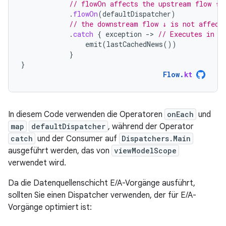
// flowOn affects the upstream flow ↑
.
flowOn
(
defaultDispatcher
)
// the downstream flow ↓ is not affect
.
catch
{
exception
-
>
// Executes in t
emit
(
lastCachedNews
())
}
}
Flow
.
kt
In diesem Code verwenden die Operatoren
onEach
und
map
defaultDispatcher
, während der Operator
catch
und der Consumer auf
Dispatchers.Main
ausgeführt werden, das von
viewModelScope
verwendet wird.
Da die Datenquellenschicht E/A-Vorgänge ausführt,
sollten Sie einen Dispatcher verwenden, der für E/A-
Vorgänge optimiert ist: