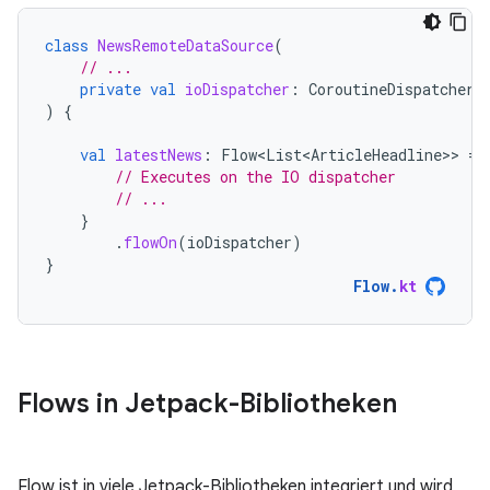
class
NewsRemoteDataSource
(
// ...
private
val
ioDispatcher
:
CoroutineDispatcher
)
{
val
latestNews
:
Flow<List<ArticleHeadline>
>
=
// Executes on the IO dispatcher
// ...
}
.
flowOn
(
ioDispatcher
)
}
Flow
.
kt
Flows in Jetpack-Bibliotheken
Flow ist in viele Jetpack-Bibliotheken integriert und wird