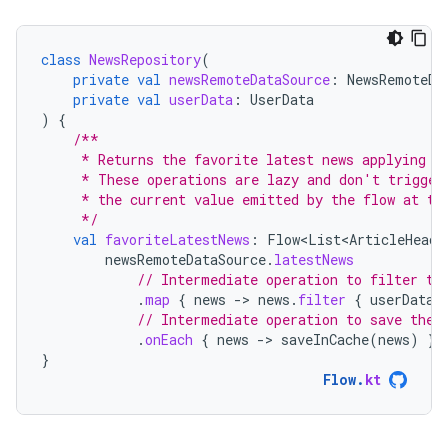
class
NewsRepository
(
private
val
newsRemoteDataSource
:
NewsRemoteDa
private
val
userData
:
UserData
)
{
/**
     * Returns the favorite latest news applying t
     * These operations are lazy and don't trigger
     * the current value emitted by the flow at th
     */
val
favoriteLatestNews
:
Flow<List<ArticleHeadl
newsRemoteDataSource
.
latestNews
// Intermediate operation to filter th
.
map
{
news
-
>
news
.
filter
{
userData
.
// Intermediate operation to save the 
.
onEach
{
news
-
>
saveInCache
(
news
)
}
}
Flow
.
kt