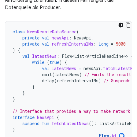
Anforderung zu erfüllen. In diesem Fall fungiert die
Datenquelle als Producer.
class
NewsRemoteDataSource
(
private
val
newsApi
:
NewsApi
,
private
val
refreshIntervalMs
:
Long
=
5000
)
{
val
latestNews
:
Flow<List<ArticleHeadline>
>
=
while
(
true
)
{
val
latestNews
=
newsApi
.
fetchLatestNe
emit
(
latestNews
)
// Emits the result o
delay
(
refreshIntervalMs
)
// Suspends t
}
}
}
// Interface that provides a way to make network r
interface
NewsApi
{
suspend
fun
fetchLatestNews
():
List<ArticleHea
}
Flow
.
kt