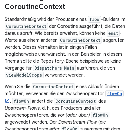
Coroutine
Context
Standardmäßig wird der Producer eines
flow
-Builders im
CoroutineContext
der Coroutine ausgeführt, die Daten
daraus abruft. Wie bereits erwähnt, können keine
emit
-
Werte aus einem anderen
CoroutineContext
abgerufen
werden. Dieses Verhalten ist in einigen Fällen
möglicherweise unerwünscht. In den Beispielen in diesem
Thema sollte die Repository-Ebene beispielsweise keine
Vorgänge für
Dispatchers.Main
ausführen, die von
viewModelScope
verwendet werden.
Wenn Sie die
CoroutineContext
eines Ablaufs ändern
möchten, verwenden Sie den Zwischenoperator
flowOn
.
flowOn
ändert die
CoroutineContext
des
Upstream-Flows
, d. h. des Producers und aller
Zwischenoperatoren, die
vor (oder über)
flowOn
angewendet werden. Der
Downstream-Flow
(die
Zwischenoperatoren
after
flowOn
zusammen mit dem