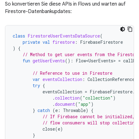
So konvertieren Sie diese APIs in Flows und warten auf
Firestore-Datenbankupdates:
class
FirestoreUserEventsDataSource
(
private
val
firestore
:
FirebaseFirestore
)
{
// Method to get user events from the Firestor
fun
getUserEvents
():
Flow<UserEvents>
=
callba
// Reference to use in Firestore
var
eventsCollection
:
CollectionReference?
try
{
eventsCollection
=
FirebaseFirestore
.
g
.
collection
(
"collection"
)
.
document
(
"app"
)
}
catch
(
e
:
Throwable
)
{
// If Firebase cannot be initialized, 
// flow consumers will stop collecting
close
(
e
)
}