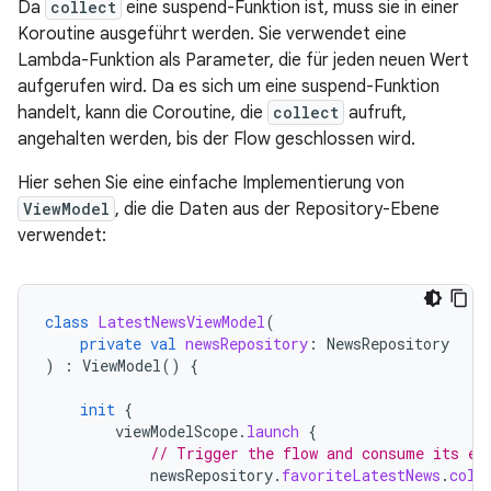
Da
collect
eine suspend-Funktion ist, muss sie in einer
Koroutine ausgeführt werden. Sie verwendet eine
Lambda-Funktion als Parameter, die für jeden neuen Wert
aufgerufen wird. Da es sich um eine suspend-Funktion
handelt, kann die Coroutine, die
collect
aufruft,
angehalten werden, bis der Flow geschlossen wird.
Hier sehen Sie eine einfache Implementierung von
ViewModel
, die die Daten aus der Repository-Ebene
verwendet:
class
LatestNewsViewModel
(
private
val
newsRepository
:
NewsRepository
)
:
ViewModel
()
{
init
{
viewModelScope
.
launch
{
// Trigger the flow and consume its el
newsRepository
.
favoriteLatestNews
.
coll