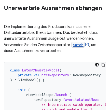
Unerwartete Ausnahmen abfangen
Die Implementierung des Producers kann aus einer
Drittanbieterbibliothek stammen. Das bedeutet, dass
unerwartete Ausnahmen ausgelöst werden können.
Verwenden Sie den Zwischenoperator
catch
, um
diese Ausnahmen zu verarbeiten.
class
LatestNewsViewModel
(
private
val
newsRepository
:
NewsRepository
)
:
ViewModel
()
{
init
{
viewModelScope
.
launch
{
newsRepository
.
favoriteLatestNews
// Intermediate catch operator. If
// catch and update the UI