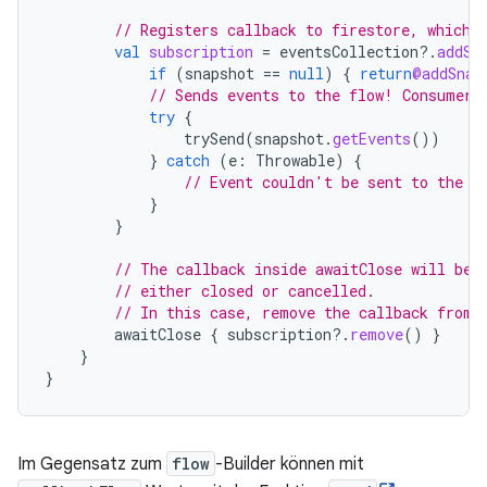
// Registers callback to firestore, which 
val
subscription
=
eventsCollection
?.
addSn
if
(
snapshot
==
null
)
{
return
@addSnap
// Sends events to the flow! Consumers
try
{
trySend
(
snapshot
.
getEvents
())
}
catch
(
e
:
Throwable
)
{
// Event couldn't be sent to the f
}
}
// The callback inside awaitClose will be 
// either closed or cancelled.
// In this case, remove the callback from 
awaitClose
{
subscription
?.
remove
()
}
}
}
Im Gegensatz zum
flow
-Builder können mit