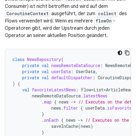
Consumer) ist nicht betroffen und wird auf dem
CoroutineContext
ausgeführt, der zum
collect
des
Flows verwendet wird. Wenn es mehrere
flowOn
-
Operatoren gibt, wird der Upstream durch jeden
Operator an seiner aktuellen Position geändert.
class
NewsRepository
(
private
val
newsRemoteDataSource
:
NewsRemoteDa
private
val
userData
:
UserData
,
private
val
defaultDispatcher
:
CoroutineDispat
)
{
val
favoriteLatestNews
:
Flow<List<ArticleHeadl
newsRemoteDataSource
.
latestNews
.
map
{
news
-
>
// Executes on the defa
news
.
filter
{
userData
.
isFavoriteT
}
.
onEach
{
news
-
>
// Executes on the d
saveInCache
(
news
)
}