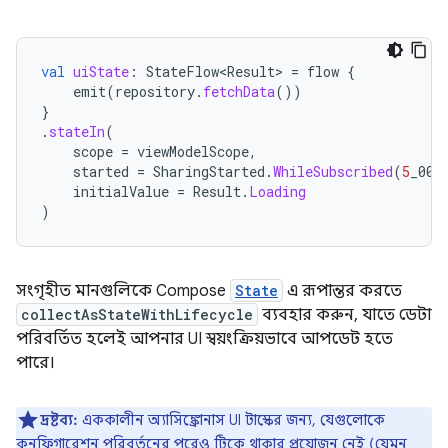
val
uiState
:
StateFlow<Result>
=
flow
{
emit
(
repository
.
fetchData
())
}
.
stateIn
(
scope
=
viewModelScope
,
started
=
SharingStarted
.
WhileSubscribed
(
5
_000
initialValue
=
Result
.
Loading
)
সংগৃহীত মানগুলিকে Compose
State
এ রূপান্তর করতে
collectAsStateWithLifecycle
ব্যবহার করুন, যাতে ডেটা
পরিবর্তিত হলেই আপনার UI স্বয়ংক্রিয়ভাবে আপডেট হতে
পারে।
দ্রষ্টব্য:
এককালীন অ্যাসিঙ্ক্রোনাস UI টাস্কের জন্য, যেগুলোকে
কনফিগারেশন পরিবর্তনের পরেও টিকে থাকার প্রয়োজন নেই (যেমন