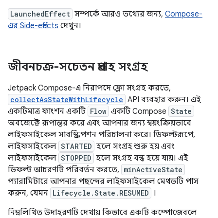
LaunchedEffect
সম্পর্কে আরও তথ্যের জন্য,
Compose-
এর Side-effects
দেখুন।
জীবনচক্র-সচেতন প্রবাহ সংগ্রহ
Jetpack Compose-এ নিরাপদে ফ্লো সংগ্রহ করতে,
collectAsStateWithLifecycle
API ব্যবহার করুন। এই
একটিমাত্র ফাংশন একটি
Flow
একটি Compose
State
অবজেক্টে রূপান্তর করে এবং আপনার জন্য স্বয়ংক্রিয়ভাবে
লাইফসাইকেল সাবস্ক্রিপশন পরিচালনা করে। ডিফল্টরূপে,
লাইফসাইকেল
STARTED
হলে সংগ্রহ শুরু হয় এবং
লাইফসাইকেল
STOPPED
হলে সংগ্রহ বন্ধ হয়ে যায়। এই
ডিফল্ট আচরণটি পরিবর্তন করতে,
minActiveState
প্যারামিটারে আপনার পছন্দের লাইফসাইকেল মেথডটি পাস
করুন, যেমন
Lifecycle.State.RESUMED
।
নিম্নলিখিত উদাহরণটি দেখায় কিভাবে একটি কম্পোজেবলে