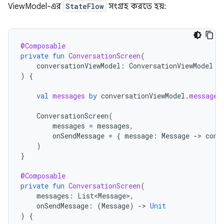
ViewModel-এর
StateFlow
সংগ্রহ করতে হয়:
@Composable
private
fun
ConversationScreen
(
conversationViewModel
:
ConversationViewModel
=
)
{
val
messages
by
conversationViewModel
.
messages
ConversationScreen
(
messages
=
messages
,
onSendMessage
=
{
message
:
Message
-
>
conv
)
}
@Composable
private
fun
ConversationScreen
(
messages
:
List<Message>
,
onSendMessage
:
(
Message
)
-
>
Unit
)
{