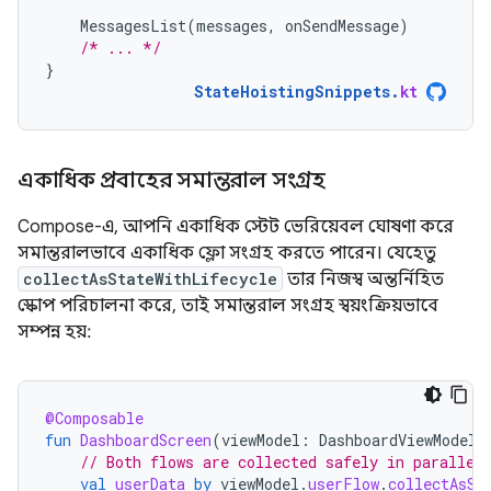
MessagesList
(
messages
,
onSendMessage
)
/* ... */
}
StateHoistingSnippets
.
kt
একাধিক প্রবাহের সমান্তরাল সংগ্রহ
Compose-এ, আপনি একাধিক স্টেট ভেরিয়েবল ঘোষণা করে
সমান্তরালভাবে একাধিক ফ্লো সংগ্রহ করতে পারেন। যেহেতু
collectAsStateWithLifecycle
তার নিজস্ব অন্তর্নিহিত
স্কোপ পরিচালনা করে, তাই সমান্তরাল সংগ্রহ স্বয়ংক্রিয়ভাবে
সম্পন্ন হয়:
@Composable
fun
DashboardScreen
(
viewModel
:
DashboardViewModel
// Both flows are collected safely in parallel
val
userData
by
viewModel
.
userFlow
.
collectAsSt