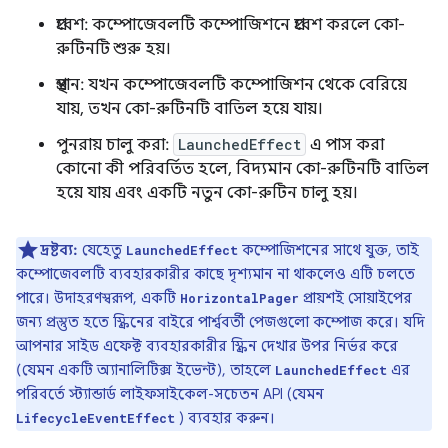
প্রবেশ: কম্পোজেবলটি কম্পোজিশনে প্রবেশ করলে কো-
রুটিনটি শুরু হয়।
প্রস্থান: যখন কম্পোজেবলটি কম্পোজিশন থেকে বেরিয়ে
যায়, তখন কো-রুটিনটি বাতিল হয়ে যায়।
পুনরায় চালু করা:
LaunchedEffect
এ পাস করা
কোনো কী পরিবর্তিত হলে, বিদ্যমান কো-রুটিনটি বাতিল
হয়ে যায় এবং একটি নতুন কো-রুটিন চালু হয়।
দ্রষ্টব্য:
যেহেতু
কম্পোজিশনের সাথে যুক্ত, তাই
LaunchedEffect
কম্পোজেবলটি ব্যবহারকারীর কাছে দৃশ্যমান না থাকলেও এটি চলতে
পারে। উদাহরণস্বরূপ, একটি
প্রায়শই সোয়াইপের
HorizontalPager
জন্য প্রস্তুত হতে স্ক্রিনের বাইরে পার্শ্ববর্তী পেজগুলো কম্পোজ করে। যদি
আপনার সাইড এফেক্ট ব্যবহারকারীর স্ক্রিন দেখার উপর নির্ভর করে
(যেমন একটি অ্যানালিটিক্স ইভেন্ট), তাহলে
এর
LaunchedEffect
পরিবর্তে স্ট্যান্ডার্ড লাইফসাইকেল-সচেতন API (যেমন
) ব্যবহার করুন।
LifecycleEventEffect