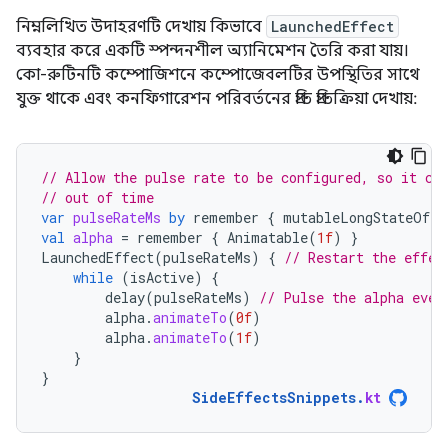
নিম্নলিখিত উদাহরণটি দেখায় কিভাবে
LaunchedEffect
ব্যবহার করে একটি স্পন্দনশীল অ্যানিমেশন তৈরি করা যায়।
কো-রুটিনটি কম্পোজিশনে কম্পোজেবলটির উপস্থিতির সাথে
যুক্ত থাকে এবং কনফিগারেশন পরিবর্তনের প্রতি প্রতিক্রিয়া দেখায়:
// Allow the pulse rate to be configured, so it ca
// out of time
var
pulseRateMs
by
remember
{
mutableLongStateOf
(
3
val
alpha
=
remember
{
Animatable
(
1f
)
}
LaunchedEffect
(
pulseRateMs
)
{
// Restart the effec
while
(
isActive
)
{
delay
(
pulseRateMs
)
// Pulse the alpha ever
alpha
.
animateTo
(
0f
)
alpha
.
animateTo
(
1f
)
}
}
SideEffectsSnippets
.
kt